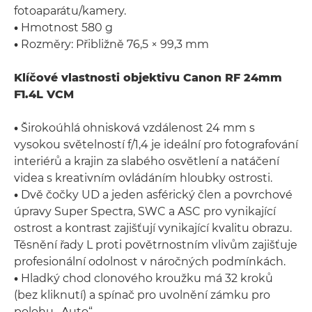
fotoaparátu/kamery.
•
Hmotnost 580 g
•
Rozměry: Přibližně 76,5 × 99,3 mm
Klíčové vlastnosti objektivu Canon RF 24mm
F1.4L VCM
•
Širokoúhlá ohnisková vzdálenost 24 mm s
vysokou světelností f/1,4 je ideální pro fotografování
interiérů a krajin za slabého osvětlení a natáčení
videa s kreativním ovládáním hloubky ostrosti.
•
Dvě čočky UD a jeden asférický člen a povrchové
úpravy Super Spectra, SWC a ASC pro vynikající
ostrost a kontrast zajišťují vynikající kvalitu obrazu.
Těsnění řady L proti povětrnostním vlivům zajišťuje
profesionální odolnost v náročných podmínkách.
•
Hladký chod clonového kroužku má 32 kroků
(bez kliknutí) a spínač pro uvolnění zámku pro
polohu „Auto“.