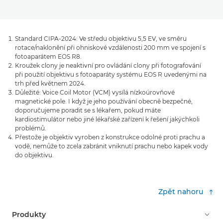
Standard CIPA-2024: Ve středu objektivu 5,5 EV, ve směru
rotace/naklonění při ohniskové vzdálenosti 200 mm ve spojení s
fotoaparátem EOS R8.
Kroužek clony je neaktivní pro ovládání clony při fotografování
při použití objektivu s fotoaparáty systému EOS R uvedenými na
trh před květnem 2024.
Důležité: Voice Coil Motor (VCM) vysílá nízkoúrovňové
magnetické pole. I když je jeho používání obecně bezpečné,
doporučujeme poradit se s lékařem, pokud máte
kardiostimulátor nebo jiné lékařské zařízení k řešení jakýchkoli
problémů.
Přestože je objektiv vyroben z konstrukce odolné proti prachu a
vodě, nemůže to zcela zabránit vniknutí prachu nebo kapek vody
do objektivu.
Zpět nahoru
Produkty