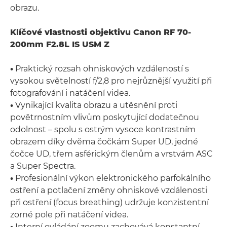
obrazu.
Klíčové vlastnosti objektivu Canon RF 70-
200mm F2.8L IS USM Z
•
Praktický rozsah ohniskových vzdáleností s
vysokou světelností f/2,8 pro nejrůznější využití při
fotografování i natáčení videa.
•
Vynikající kvalita obrazu a utěsnění proti
povětrnostním vlivům poskytující dodatečnou
odolnost – spolu s ostrým vysoce kontrastním
obrazem díky dvěma čočkám Super UD, jedné
čočce UD, třem asférickým členům a vrstvám ASC
a Super Spectra.
•
Profesionální výkon elektronického parfokálního
ostření a potlačení změny ohniskové vzdálenosti
při ostření (focus breathing) udržuje konzistentní
zorné pole při natáčení videa.
•
Interní ovládání zoomu zachovává konstantní