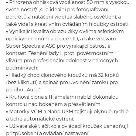
•
Přirozená ohnisková vzdálenost 50 mm s vysokou
světelností f/1,4 je ideální pro fotografování
portrétů a natáčení videí za slabého osvětlení, a
také videí s kreativním ovládáním hloubky ostrosti.
•
Vynikající kvalita obrazu díky dvěma asférickým
optickým členům a čočce UD, a také vrstvám
Super Spectra a ASC pro vynikající ostrost a
kontrast. Těsnění řady L proti povětrnostním
vlivům pro profesionální odolnost v náročných
podmínkách.
•
Hladký chod clonového kroužku má 32 kroků
(bez kliknutí) a spínač pro uvolnění zámku pro
polohu „Auto“.
•
Kruhová clona s 11 lamelami nabízí dokonalou
kontrolu nad bokehem a přesvětlením.
•
Motorky VCM a Nano USM zajišťují plynulé, rychlé
a tiché automatické ostření.
•
Uživatelské tlačítko a ovládací kroužek usnadňují
přizpůsobení a ovládání nastavení