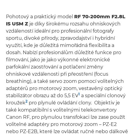
Pohotový a praktický model
RF 70-200mm F2.8L
IS USM Z
je díky širokému rozsahu ohniskových
vzdáleností ideální pro profesionální fotografy
sportu, divoké přírody, zpravodajství i hybridní
využití, kde je důležitá mimořádná flexibilita a
dosah. Nabízí profesionálům důležité funkce pro
filmování, jako je jako výkonné elektronické
parfokální zaostřování a potlačení změny
ohniskové vzdálenosti při přeostření (focus
breathing), a také servo zoom pomocí volitelných
adaptérů pro motorový zoom, vestavěný optický
1
stabilizátor obrazu až do 5,5 EV
a speciální clonový
2
kroužek
pro plynulé ovládání clony. Objektiv je
také kompatibilní s volitelnými telekonvertory
Canon RF, pro plynulou transfokaci lze zase použít
volitelné adaptéry pro motorový zoom – PZ-E2
nebo PZ-E2B, které lze ovládat ručně nebo dálkově