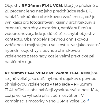
Objektiv
RF 24mm F1.4L VCM
, který je přibližně o
20 procent lehčí než jeho předchůdce řady EF,
nabízí širokoúhlou ohniskovou vzdálenost, což je
vynikající pro fotografování krajiny, architektury a
interiérů, portréty v exteriéru, natáčení filmů a
videorozhovory, kde je důležité zachytit objekt v
kontextu. Oba modely s pevnou ohniskovou
vzdáleností mají stejnou velikost a tvar jako ostatní
hybridní objektivy s pevnou ohniskovou
vzdáleností z této řady, což je velmi praktické při
natáčení v rigu.
RF 50mm F1.4L VCM
a
RF 24mm F1.4L VCM
jsou
stejně velké jako další hybridní objektiv s pevnou
ohniskovou vzdáleností v této řadě – RF 35mm
F1.4L VCM – a oba nabízejí vysokou světelnost f/1,4,
což je velká výhoda při slabém osvětlení. V
3
kombinaci s motorky Nano USM a Voice Coil