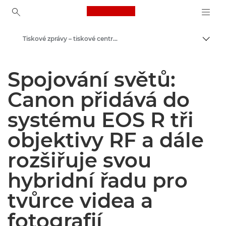
Canon Logo, back to ho
Tiskové zprávy – tiskové centrum Canon
Přepn
Canon
Spojování světů:
Tiskové centrum
Canon přidává do
systému EOS R tři
objektivy RF a dále
rozšiřuje svou
hybridní řadu pro
tvůrce videa a
fotografií