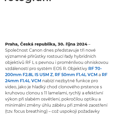
Praha, Česká republika, 30. října 2024
–
Společnost Canon dnes představuje tři nové
významné přírůstky rostoucí řady hybridních
objektivů RF L s pevnou i proměnlivou ohniskovou
vzdáleností pro systém EOS R. Objektivy
RF 70-
200mm F2.8L IS USM Z
,
RF 50mm F1.4L VCM
a
RF
24mm F1.4L VCM
nabízí nezbytné funkce pro
video, jako je hladký chod clonového prstence s
kruhovou clonou s 11 lamelami, rychlý a efektivní
výkon při slabém osvětlení, pokročilou optiku a
minimální změny úhlu záběru při změně zaostření
(tzv. focus breathing) – což uspokojí požadavky