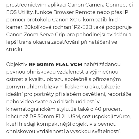
prostřednictvím aplikací Canon Camera Connect či
EOS Utility, funkce Browser Remote nebo přes IP
pomocí protokolu Canon XC u kompatibilních
kamer. 20kolíkové rozhraní PZ-E2B také podporuje
Canon Zoom Servo Grip pro pohodlnější ovládání a
lepší transfokaci a zaostřování při natáčení ve
studiu.
Objektiv
RF 50mm F1.4L VCM
nabízí žádanou
pevnou ohniskovou vzdálenost a výjimečnou
ostrost a kvalitu obrazu společně s přirozeným
zorným úhlem blízkým lidskému oku, takže je
ideální pro portréty při slabém osvětlení, reportáže
nebo videa svateb a dalších událostí v
kinematografickém stylu. Je také o 40 procent
lehčí než RF 50mm F1.2L USM, což uspokojí tvůrce,
kteří hledají kompaktnější objektiv s pevnou
ohniskovou vzdáleností a vysokou světelností.