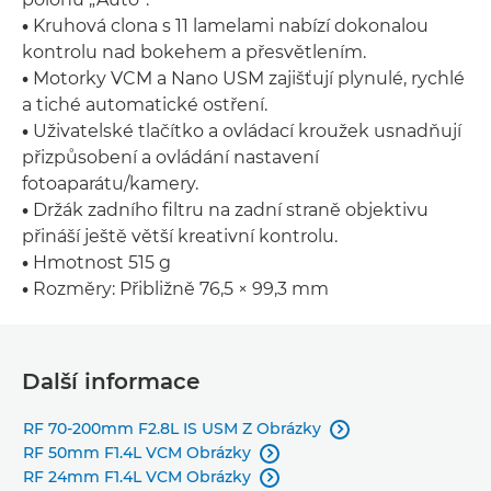
•
Kruhová clona s 11 lamelami nabízí dokonalou
kontrolu nad bokehem a přesvětlením.
•
Motorky VCM a Nano USM zajišťují plynulé, rychlé
a tiché automatické ostření.
•
Uživatelské tlačítko a ovládací kroužek usnadňují
přizpůsobení a ovládání nastavení
fotoaparátu/kamery.
•
Držák zadního filtru na zadní straně objektivu
přináší ještě větší kreativní kontrolu.
•
Hmotnost 515 g
•
Rozměry: Přibližně 76,5 × 99,3 mm
Další informace
RF 70-200mm F2.8L IS USM Z Obrázky

RF 50mm F1.4L VCM Obrázky

RF 24mm F1.4L VCM Obrázky
