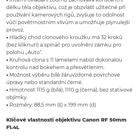
délku těla objektivu, což je obzvlášť užitečné při
používání kamerových rigů, zvyšuje to odolnost
vůči povětrnostním vlivům a umožňuje plynulejší
provoz.
•
Hladký chod clonového kroužku má 32 kroků
(bez kliknutí) a spínač pro uvolnění zámku pro
polohu „Auto“.
•
Kruhová clona s 11 lamelami nabízí dokonalou
kontrolu nad bokehem a přesvětlením.
•
Možnost výběru bílé žáruvzdorné povrchové
úpravy nebo standardní černé.
•
Hmotnost 1115 g (bílá), 1110 g (černá), bez stativové
objímky.
•
Rozměry: 88,5 mm (š) x 199 mm (d)
Klíčové vlastnosti objektivu Canon RF 50mm
F1.4L