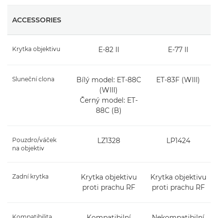
ACCESSORIES
Krytka objektivu
E-82 II
E-77 II
Sluneční clona
Bílý model: ET-88C
ET-83F (WIII)
(WIII)
Černý model: ET-
88C (B)
Pouzdro/váček
LZ1328
LP1424
na objektiv
Zadní krytka
Krytka objektivu
Krytka objektivu
proti prachu RF
proti prachu RF
Kompatibilita
Kompatibilní
Nekompatibilní