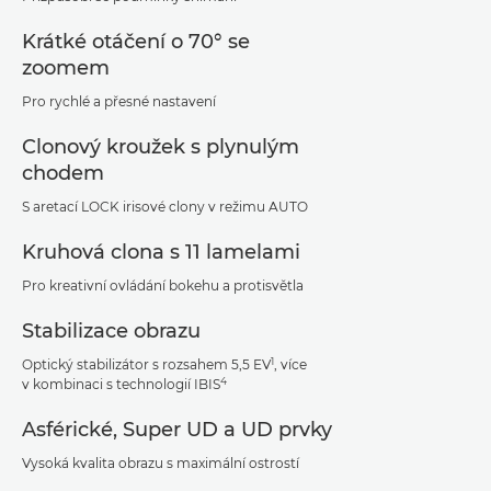
Krátké otáčení o 70° se
zoomem
Pro rychlé a přesné nastavení
Clonový kroužek s plynulým
chodem
S aretací LOCK irisové clony v režimu AUTO
Kruhová clona s 11 lamelami
Pro kreativní ovládání bokehu a protisvětla
Stabilizace obrazu
1
Optický stabilizátor s rozsahem 5,5 EV
, více
4
v kombinaci s technologií IBIS
Asférické, Super UD a UD prvky
Vysoká kvalita obrazu s maximální ostrostí