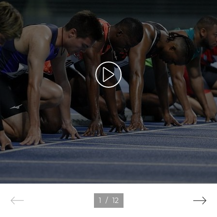
1
/
12