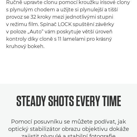
Ručně upravte clonu pomocí kroužku irisové clony
s plynulým chodem a užijte si plynulejší a tišší
provoz se 32 kroky mezi jednotlivými stupni
v režimu film. Spínač LOCK spuštění závěrky
v poloze „Auto“ vám poskytuje větší úroveň
kontroly díky cloně s 11 lamelami pro krásný
kruhový bokeh.
Loaded
:
100.00%
Pause
Unmute
Picture-
STEADY SHOTS EVERY TIME
in-
Picture
Pomocí posuvníku se můžete podívat, jak
optický stabilizátor obrazu objektivu dokáže
zajistit plynulé a stabilní fotografie