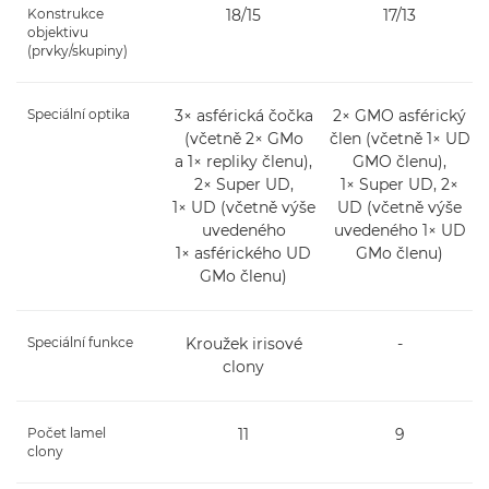
Konstrukce
18/15
17/13
objektivu
(prvky/skupiny)
Speciální optika
3× asférická čočka
2× GMO asférický
(včetně 2× GMo
člen (včetně 1× UD
a 1× repliky členu),
GMO členu),
2× Super UD,
1× Super UD, 2×
1× UD (včetně výše
UD (včetně výše
uvedeného
uvedeného 1× UD
1× asférického UD
GMo členu)
GMo členu)
Speciální funkce
Kroužek irisové
-
clony
Počet lamel
11
9
clony