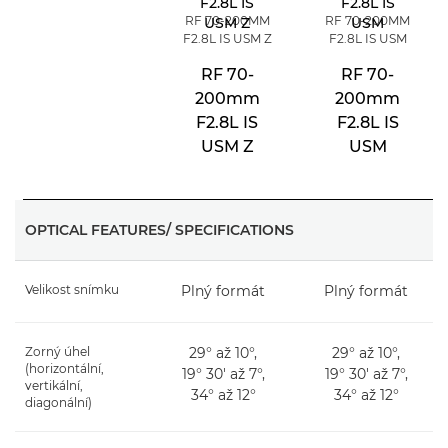
RF 70-200MM
RF 70-200MM
F2.8L IS USM Z
F2.8L IS USM
RF 70-
RF 70-
200mm
200mm
F2.8L IS
F2.8L IS
USM Z
USM
OPTICAL FEATURES/ SPECIFICATIONS
Velikost snímku
Plný formát
Plný formát
Zorný úhel
29° až 10°,
29° až 10°,
(horizontální,
19° 30' až 7°,
19° 30' až 7°,
vertikální,
34° až 12°
34° až 12°
diagonální)