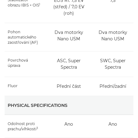
EOS R1: 7,5 EV
7,5
1
obrazu IBIS × OIS
(střed) / 7,0 EV
(roh)
Pohon
Dva motorky
Dva motorky
automatického
Nano USM
Nano USM
zaostřování (AF)
Povrchová
ASC, Super
SWC, Super
úprava
Spectra
Spectra
Fluor
Přední část
Přední/zadní
PHYSICAL SPECIFICATIONS
Odolnost proti
Ano
Ano
3
prachu/vlhkosti