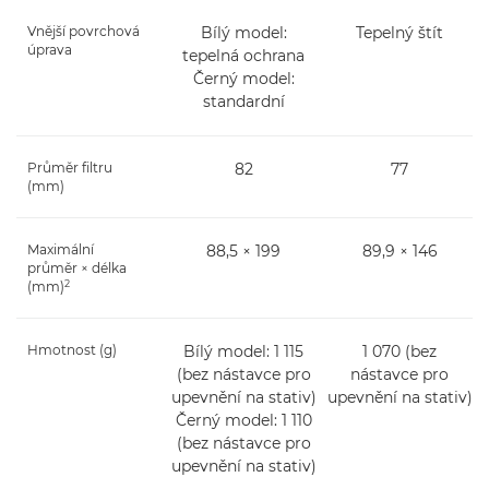
Vnější povrchová
Bílý model:
Tepelný štít
úprava
tepelná ochrana
Černý model:
standardní
Průměr filtru
82
77
(mm)
Maximální
88,5 × 199
89,9 × 146
průměr × délka
2
(mm)
Hmotnost (g)
Bílý model: 1 115
1 070 (bez
(bez nástavce pro
nástavce pro
upevnění na stativ)
upevnění na stativ)
Černý model: 1 110
(bez nástavce pro
upevnění na stativ)