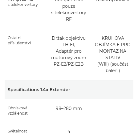
s telekonvertory
pouze
s telekonvertory
RF
Ostatní
Držák objektivu
KRUHOVÁ
příslušenství
LH-E1,
OBJÍMKA E PRO
Adaptér pro
MONTÁŽ NA
motorový zoom
STATIV
PZ-E2/PZ-E2B
(WIII) (součást
balení)
Specifications 1.4x Extender
Ohnisková
98–280 mm
vzdálenost
Světelnost
4