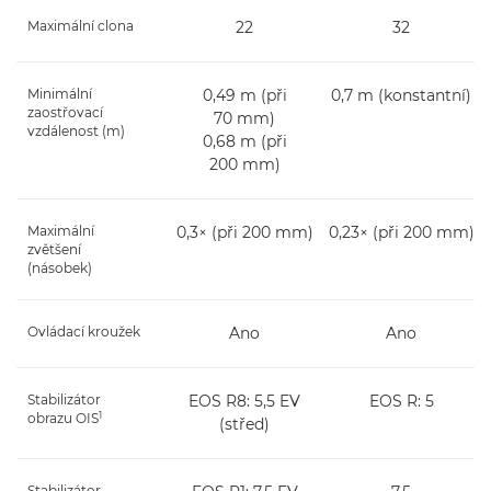
Maximální clona
22
32
Minimální
0,49 m (při
0,7 m (konstantní)
zaostřovací
70 mm)
vzdálenost (m)
0,68 m (při
200 mm)
Maximální
0,3× (při 200 mm)
0,23× (při 200 mm)
zvětšení
(násobek)
Ovládací kroužek
Ano
Ano
Stabilizátor
EOS R8: 5,5 EV
EOS R: 5
1
obrazu OIS
(střed)
Stabilizátor