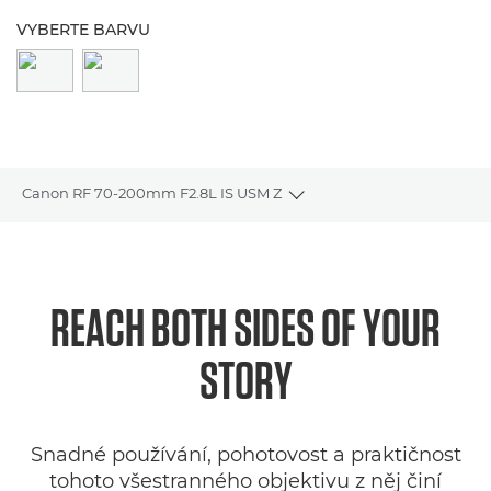
VYBERTE BARVU
Canon RF 70-200mm F2.8L IS USM Z
Toggle breadcrumbs
Přehled
Specifikace
REACH BOTH SIDES OF YOUR
STORY
Galerie
Recenze
Snadné používání, pohotovost a praktičnost
Podpora
tohoto všestranného objektivu z něj činí