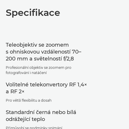
100.00%
Pause
Unmute
Picture-
in-
Specifikace
Picture
Teleobjektiv se zoomem
s ohniskovou vzdáleností 70–
200 mm a světelností f/2,8
Profesionální objektiv se zoomem pro
fotografování i natáčení
Volitelné telekonvertory RF 1,4×
a RF 2×
Pro větší flexibilitu a dosah
Standardní černá nebo bílá
odrážející teplo
Přizpůsobí se podmínky snímání