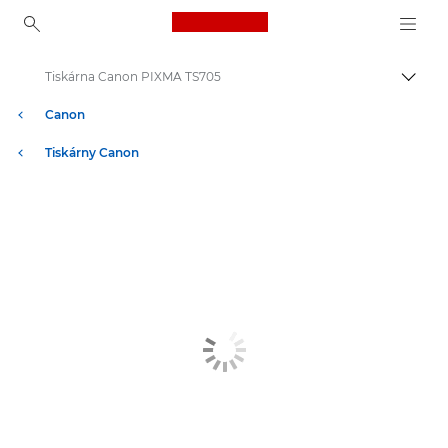
Canon Logo, back to ho
Tiskárna Canon PIXMA TS705
Přepn
Canon
Tiskárny Canon