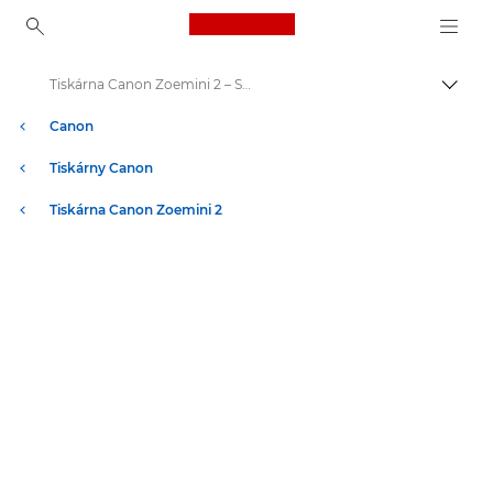
Canon Logo, back to ho
Tiskárna Canon Zoemini 2 – Specifikace
Přepn
Canon
Tiskárny Canon
Tiskárna Canon Zoemini 2