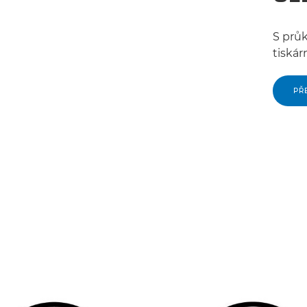
S průk
tiskár
PŘ