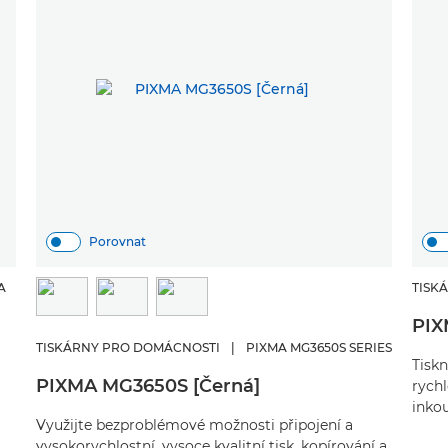
Porovnat
A
TISK
PIX
TISKÁRNY PRO DOMÁCNOSTI
|
PIXMA MG3650S SERIES
Tiskn
PIXMA MG3650S [Černá]
rychl
inkou
Využijte bezproblémové možnosti připojení a
vysokorychlostní, vysoce kvalitní tisk, kopírování a