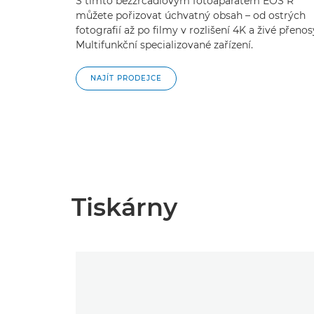
S tímto bezzrcadlovým fotoaparátem EOS R
můžete pořizovat úchvatný obsah – od ostrých
fotografií až po filmy v rozlišení 4K a živé přenos
Multifunkční specializované zařízení.
NAJÍT PRODEJCE
Tiskárny