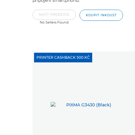
připojení smartphonů.
NAJÍT PRODEJCE
KOUPIT INKOUST
No Sellers Found
PRINTER CASHBACK 500 KČ