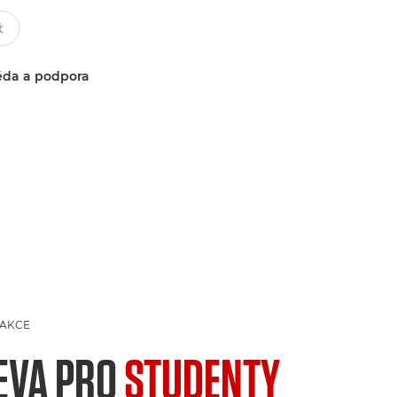
da a podpora
AKCE
EVA PRO
STUDENTY