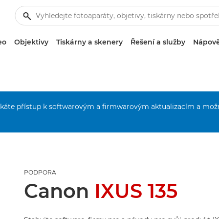
eo
Objektivy
Tiskárny a skenery
Řešení a služby
Nápově
získáte přístup k softwarovým a firmwarovým aktualizacím a mož
PODPORA
Canon
IXUS 135