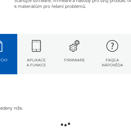
Stahujte software, firmware a návody pro svůj produkt IX
k materiálům pro řešení problémů.
UČKY
APLIKACE
FIRMWARE
FAQS A
A FUNKCE
NÁPOVĚDA
edeny níže.