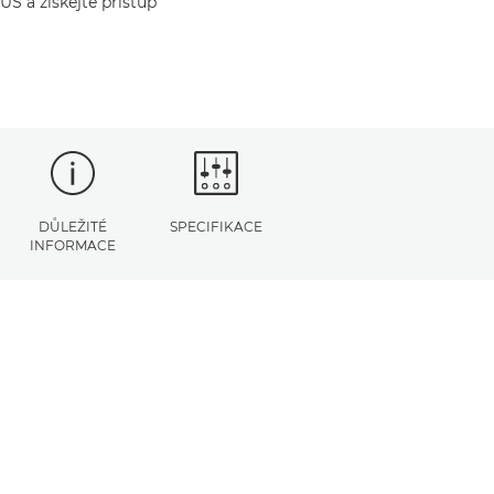
US a získejte přístup
DŮLEŽITÉ
SPECIFIKACE
INFORMACE