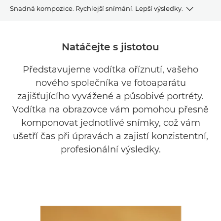
Snadná kompozice. Rychlejší snímání. Lepší výsledky.
Sektory
Natáčejte s jistotou
Funkce
Představujeme vodítka oříznutí, vašeho
nového společníka ve fotoaparátu
Jak to funguje?
zajišťujícího vyvážené a působivé portréty.
Pricing (Stanovení ceny)
Vodítka na obrazovce vám pomohou přesně
komponovat jednotlivé snímky, což vám
Kompatibilní produkty
ušetří čas při úpravách a zajistí konzistentní,
profesionální výsledky.
Související služby