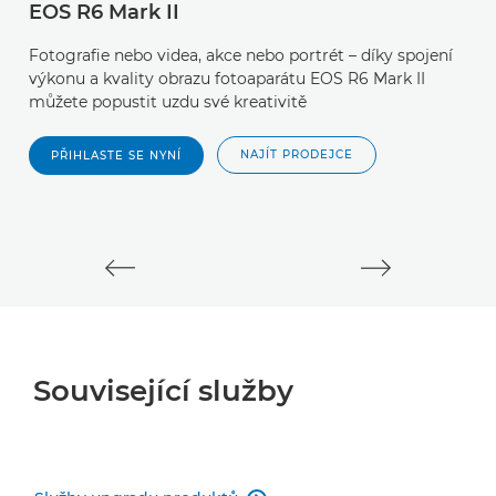
EOS R6 Mark II
E
Fotografie nebo videa, akce nebo portrét – díky spojení
P
výkonu a kvality obrazu fotoaparátu EOS R6 Mark II
n
můžete popustit uzdu své kreativitě
t
NAJÍT PRODEJCE
PŘIHLASTE SE NYNÍ
Související služby