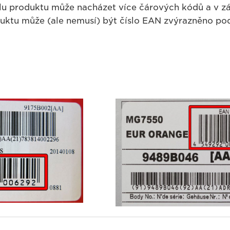
u produktu může nacházet více čárových kódů a v záv
uktu může (ale nemusí) být číslo EAN zvýrazněno pod