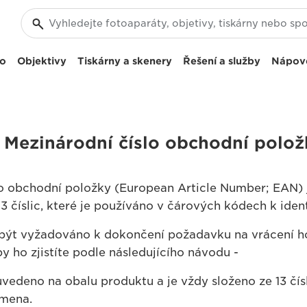
eo
Objektivy
Tiskárny a skenery
Řešení a služby
Nápov
t Mezinárodní číslo obchodní polo
lo obchodní položky (European Article Number; EAN) 
13 číslic, které je používáno v čárových kódech k iden
být vyžadováno k dokončení požadavku na vrácení ho
y ho zjistíte podle následujícího návodu -
vedeno na obalu produktu a je vždy složeno ze 13 čís
smena.