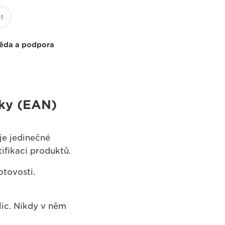
ěda a podpora
žky (EAN)
je jedinečné
tifikaci produktů.
tovosti.
lic. Nikdy v něm