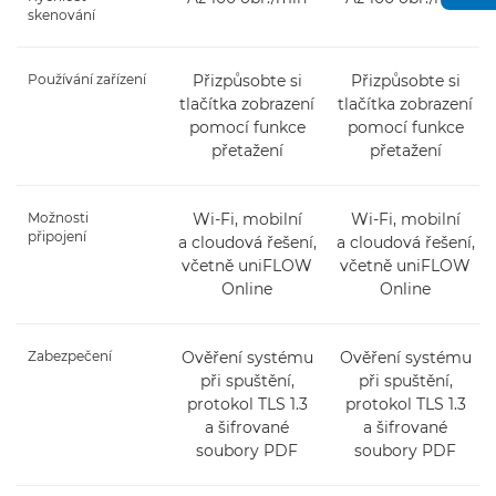
skenování
Používání zařízení
Přizpůsobte si
Přizpůsobte si
tlačítka zobrazení
tlačítka zobrazení
pomocí funkce
pomocí funkce
přetažení
přetažení
Možnosti
Wi-Fi, mobilní
Wi-Fi, mobilní
připojení
a cloudová řešení,
a cloudová řešení,
včetně uniFLOW
včetně uniFLOW
Online
Online
Zabezpečení
Ověření systému
Ověření systému
při spuštění,
při spuštění,
protokol TLS 1.3
protokol TLS 1.3
a šifrované
a šifrované
soubory PDF
soubory PDF