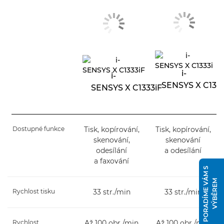
i-
i-
SENSYS X C1333
SENSYS X C1333iF
Dostupné funkce
Tisk, kopírování,
Tisk, kopírování,
skenování,
skenování
odesílání
a odesílání
a faxování
P
O
R
A
D
Í
M
E
V
Á
M
S
V
Ý
B
Ě
R
E
M
Rychlost tisku
33 str./min
33 str./min
Rychlost
Až 100 obr./min
Až 100 obr./min