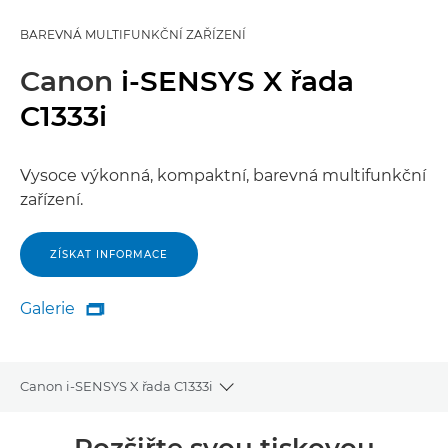
BAREVNÁ MULTIFUNKČNÍ ZAŘÍZENÍ
Canon
i-SENSYS X řada
C1333i
Vysoce výkonná, kompaktní, barevná multifunkční
zařízení.
ZÍSKAT INFORMACE
Galerie

Galerie
Canon i-SENSYS X řada C1333i
Toggle breadcrumbs
Přehled