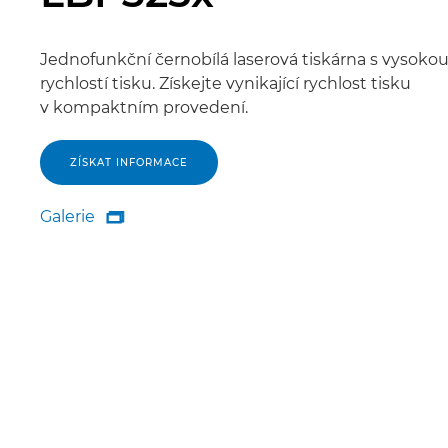
Jednofunkční černobílá laserová tiskárna s vysoko
rychlostí tisku. Získejte vynikající rychlost tisku
v kompaktním provedení.
ZÍSKAT INFORMACE
Galerie

Galerie