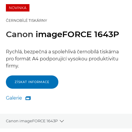
NOVINKA
ČERNOBÍLÉ TISKÁRNY
Canon
imageFORCE 1643P
Rychlá, bezpečná a spolehlivá černobílá tiskárna
pro formát A4 podporující vysokou produktivitu
firmy.
ZÍSKAT INFORMACE
Galerie

Galerie
Canon imageFORCE 1643P
Toggle breadcrumbs