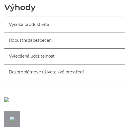
Přehled
Výhody
Specifikace
Vysoká produktivita
Podpora
Robustní zabezpečení
Vylepšená udržitelnost
Bezproblémové uživatelské prostředí