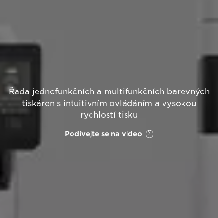
Řada jednofunkčních a multifunkčních barevných
tiskáren s intuitivním ovládáním a vysokou
rychlostí tisku
Podívejte se na video