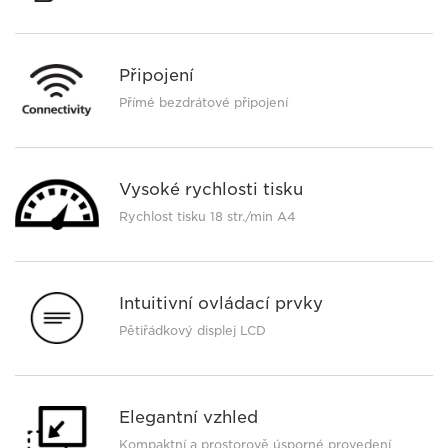
Připojení
Přímé bezdrátové připojení
Vysoké rychlosti tisku
Rychlost tisku 18 str./min A4
Intuitivní ovládací prvky
Pětiřádkový displej LCD
Elegantní vzhled
Kompaktní a prostorově úsporné provedení