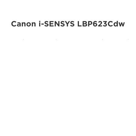
Canon i-SENSYS LBP623Cdw
Mimořádně spolehlivá a snadno použitelná kompaktní
barevná tiskárna Canon i-SENSYS LBP623Cdw nabízí
oboustranný tisk v rámci standardní výbavy a posouvá
tisk pro malé a středně velké firmy na novou úroveň.
Specifikace
Zabezpečení
Uvolnění dokumentů kódem PIN
Mobilní tisk
Spolupracuje se systémy Android a iOS