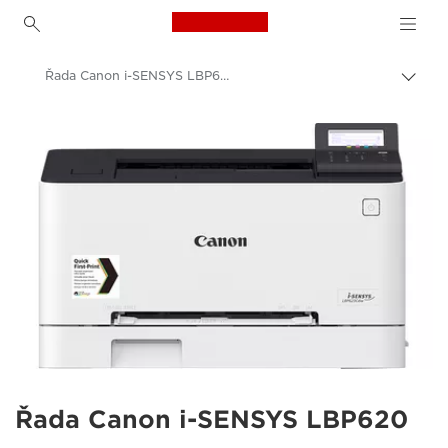
Canon Logo, back to h
Řada Canon i-SENSYS LBP620
Přep
Canon
Řešení a služby
Výrobky pro firmy
Firemní tiskárny a faxová zařízení
Tiskárny
Office Colour Printers
Řada Canon i-SENSYS LBP620