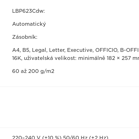
LBP623Cdw:
Automatický
Zásobník:
A4, B5, Legal, Letter, Executive, OFFICIO, B-OF
16K, uživatelská velikost: minimálně 182 × 257
60 až 200 g/m2
220–240 V (±10 %) 50/60 Hz (±2 Hz)