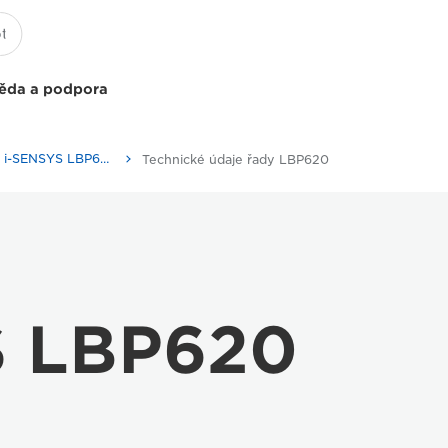
ěda a podpora
Řada Canon i-SENSYS LBP620
Technické údaje řady LBP620
S LBP620