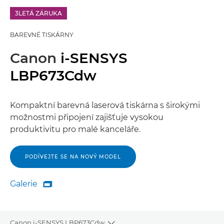
3LETÁ ZÁRUKA
BAREVNÉ TISKÁRNY
Canon
i-SENSYS
LBP673Cdw
Kompaktní barevná laserová tiskárna s širokými
možnostmi připojení zajišťuje vysokou
produktivitu pro malé kanceláře.
PODÍVEJTE SE NA NOVÝ MODEL
Galerie

Galerie
Canon i-SENSYS LBP673Cdw