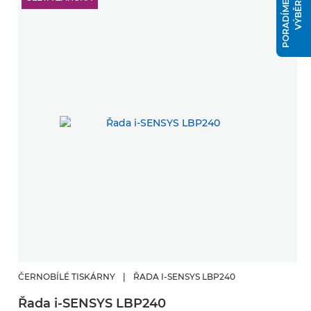
P
O
R
A
D
Í
M
E
V
Á
M
S
V
Ý
B
Ě
R
E
M
ČERNOBÍLÉ TISKÁRNY
|
ŘADA I-SENSYS LBP240
Řada i-SENSYS LBP240