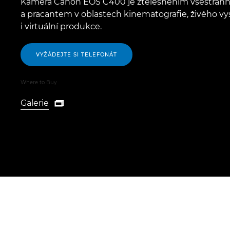
Kamera Canon EOS C400 je ztělesněním všestrann
a pracantem v oblastech kinematografie, živého vys
i virtuální produkce.
VYŽÁDEJTE SI TELEFONÁT
Where to Buy
Galerie

Galerie