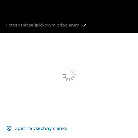
Fotoaparát se špičkovým připojením
Větší ostrost
Vyšší rychlost
Lepší flexibilita
Maximální jednoduchost
Lepší připojení
Zpět na všechny články
