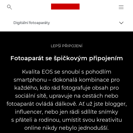
Canon Logo, back to ho
Digitální fotoaparáty
Přepn
Canon
LEPŠÍ PŘIPOJENÍ
Fotoaparát se špičkovým připojením
Kvalita EOS se snoubí s pohodlím
smartphonu – dokonalá kombinace pro
každého, kdo rád fotografuje obsah pro
sociální sítě, upravuje na cestách nebo
fotoaparát ovládá dálkově. Ať už jste blogger,
influencer, nebo jen rádi sdílíte snímky
s přáteli a rodinou, umístit svou kreativitu
online nikdy nebylo jednodušší.