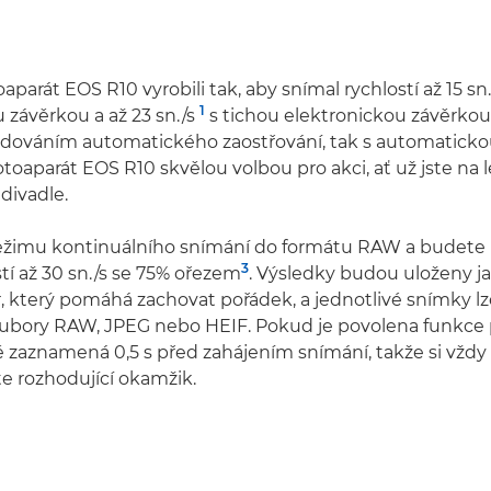
aparát EOS R10 vyrobili tak, aby snímal rychlostí až 15 sn.
1
závěrkou a až 23 sn./s
s tichou elektronickou závěrkou
dováním automatického zaostřování, tak s automatickou
otoaparát EOS R10 skvělou volbou pro akci, ať už jste na 
divadle.
ežimu kontinuálního snímání do formátu RAW a budete 
3
tí až 30 sn./s se 75% ořezem
. Výsledky budou uloženy ja
, který pomáhá zachovat pořádek, a jednotlivé snímky lz
soubory RAW, JPEG nebo HEIF. Pokud je povolena funkce
é zaznamená 0,5 s před zahájením snímání, takže si vžd
títe rozhodující okamžik.