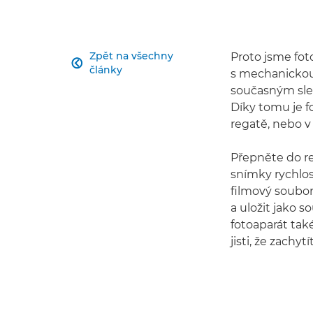
Zpět na všechny
Proto jsme foto

články
s mechanickou 
současným sle
Díky tomu je f
regatě, nebo v 
Přepněte do r
snímky rychlos
filmový soubor
a uložit jako 
fotoaparát tak
jisti, že zachy