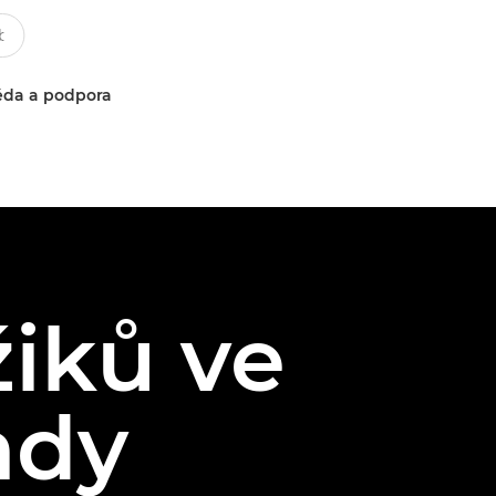
da a podpora
iků ve
ndy