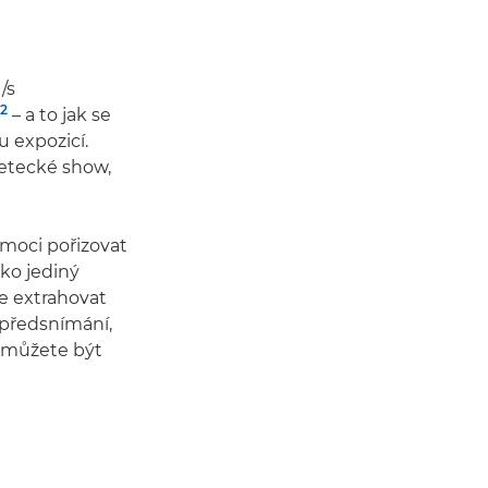
/s
2
– a to jak se
 expozicí.
letecké show,
moci pořizovat
ko jediný
e extrahovat
 předsnímání,
y můžete být