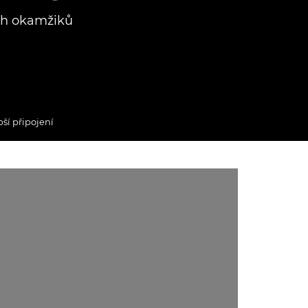
ých okamžiků
ší připojení