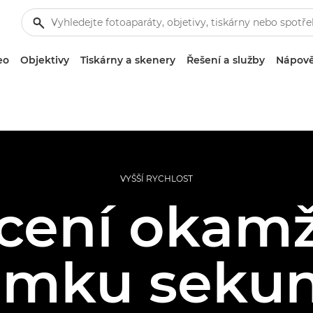
eo
Objektivy
Tiskárny a skenery
Řešení a služby
Nápově
VYŠŠÍ RYCHLOST
cení okamž
omku seku