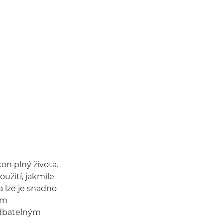
on plný života.
užití, jakmile
a lze je snadno
em
edbatelným