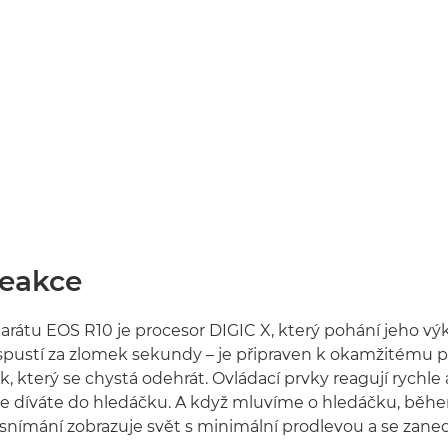
reakce
rátu EOS R10 je procesor DIGIC X, který pohání jeho výk
spustí za zlomek sekundy – je připraven k okamžitému po
, který se chystá odehrát. Ovládací prvky reagují rychle 
 se díváte do hledáčku. A když mluvíme o hledáčku, běh
snímání zobrazuje svět s minimální prodlevou a se zan