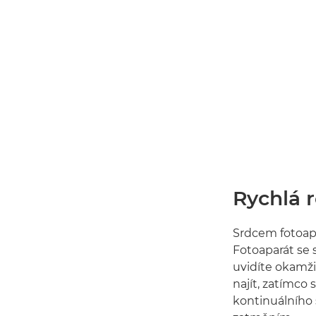
Rychlá 
Srdcem fotoapa
Fotoaparát se 
uvidíte okamžik
najít, zatímco
kontinuálního 