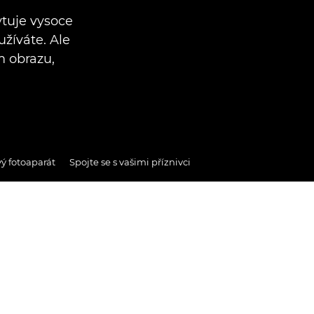
ytuje vysoce
užíváte. Ale
m obrazu,
ý fotoaparát
Spojte se s vašimi příznivci