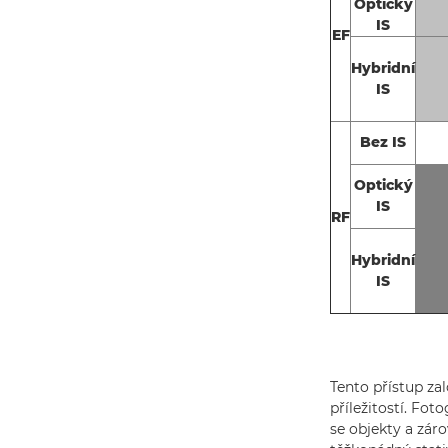
Optický
IS
EF
Hybridní
IS
Bez IS
Optický
IS
RF
Hybridní
IS
Tento přístup za
příležitostí. Fot
se objekty a záro