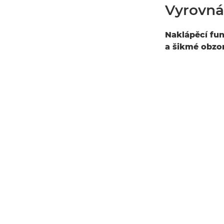
Vyrovn
Naklápěcí fu
a šikmé obzo