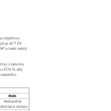
na objektivu
ytují až 7 EV
1
TM
a také nabízí
ektivy s pevnou
mu EOS-R, aby
toaparátu.
Role
Vestavěná
tabilizace obrazu