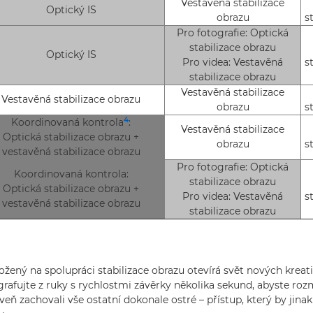
Vestavěná stabilizace
Optický IS
obrazu
s
Pro fotografie: Optická
stabilizace obrazu
Optický IS
Pro videa: Vestavěná
s
stabilizace obrazu
Vestavěná stabilizace
Vestavěná stabilizace obrazu
obrazu
s
4
Koordinovaná kontrola
:
Vestavěná stabilizace
Optická stabilizace obrazu +
obrazu
s
vestavěná stabilizace obrazu
Pro fotografie: Optická
Koordinovaná kontrola:
stabilizace obrazu
Optická stabilizace obrazu +
Pro videa: Vestavěná
s
vestavěná stabilizace obrazu
stabilizace obrazu
ložený na spolupráci stabilizace obrazu otevírá svět nových kreat
ografujte z ruky s rychlostmi závěrky několika sekund, abyste roz
veň zachovali vše ostatní dokonale ostré – přístup, který by jina