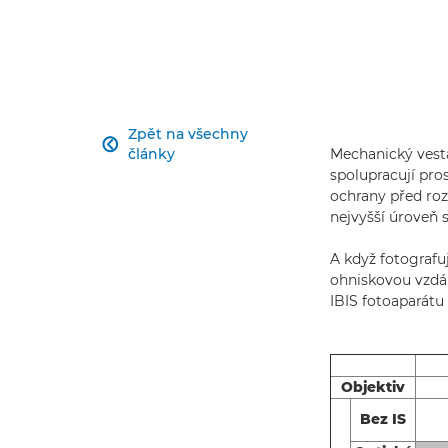
Zpět na všechny

články
Mechanický vesta
spolupracují pro
ochrany před ro
nejvyšší úroveň s
A když fotografuj
ohniskovou vzdál
IBIS fotoaparátu
Objektiv
Bez IS