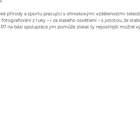
v.
ké přírody a sportu pracující s ohniskovými vzdálenostmi teleobj
fotografování z ruky – i za slabého osvětlení – s jistotou, že stab
R7 na bázi spolupráce jim pomůže získat ty nejostřejší možné vý