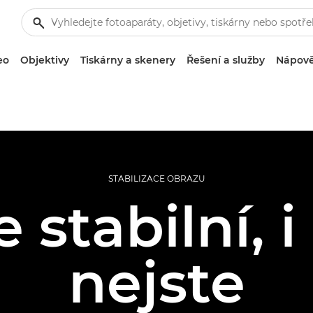
eo
Objektivy
Tiskárny a skenery
Řešení a služby
Nápově
STABILIZACE OBRAZU
 stabilní, i
nejste