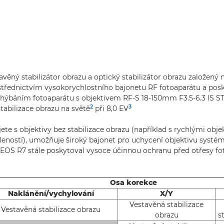
věný stabilizátor obrazu a optický stabilizátor obrazu založený 
střednictvím vysokorychlostního bajonetu RF fotoaparátu a posk
zhýbáním fotoaparátu s objektivem RF-S 18-150mm F3.5-6.3 IS S
2
3
tabilizace obrazu na světě
při 8,0 EV
ete s objektivy bez stabilizace obrazu (například s rychlými obj
eností), umožňuje široký bajonet pro uchycení objektivu systé
 EOS R7 stále poskytoval vysoce účinnou ochranu před otřesy fo
Osa korekce
Naklánění/vychylování
X/Y
Vestavěná stabilizace
Vestavěná stabilizace obrazu
obrazu
s