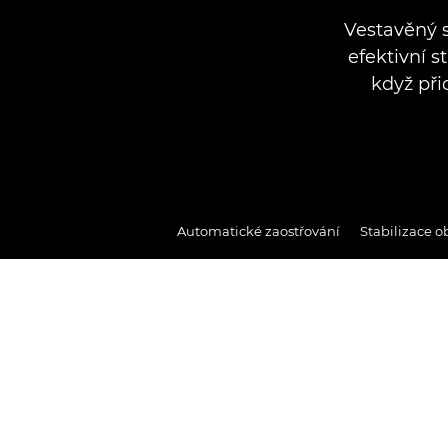
Vestavěný s
efektivní s
když při
Automatické zaostřování
Stabilizace o