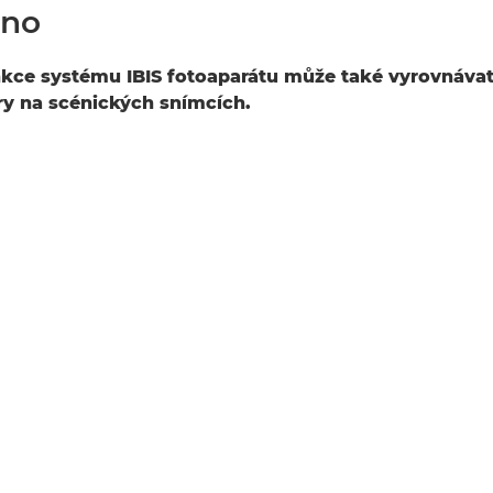
áno
nkce systému IBIS fotoaparátu může také vyrovnáva
ry na scénických snímcích.