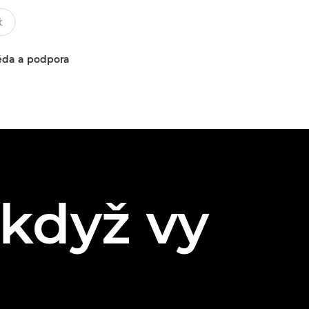
da a podpora
 když vy