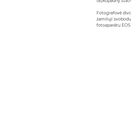
těžkopádný stati
Fotografové divo
zamilují svobodu 
fotoaparátu EOS 