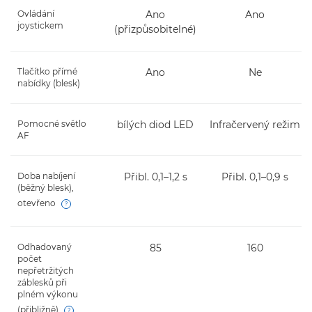
Ovládání
Ano
Ano
joystickem
(přizpůsobitelné)
Tlačítko přímé
Ano
Ne
nabídky (blesk)
Pomocné světlo
bílých diod LED
Infračervený režim
AF
Doba nabíjení
Přibl. 0,1–1,2 s
Přibl. 0,1–0,9 s
(běžný blesk),
otevřeno
Open
Odhadovaný
85
160
počet
nepřetržitých
záblesků při
plném výkonu
(přibližně)