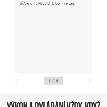
1
/
11
VÝKON A OVLÁDÁNÍ VŽDY, KDYŽ