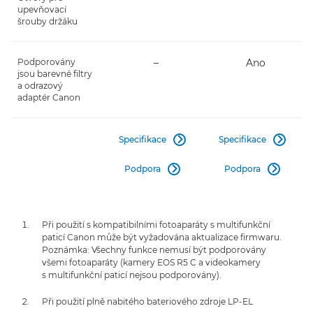
upevňovací
šrouby držáku
Podporovány
–
Ano
jsou barevné filtry
a odrazový
adaptér Canon
Specifikace
Specifikace


Podpora
Podpora


Při použití s kompatibilními fotoaparáty s multifunkční
paticí Canon může být vyžadována aktualizace firmwaru.
Poznámka: Všechny funkce nemusí být podporovány
všemi fotoaparáty (kamery EOS R5 C a videokamery
s multifunkční paticí nejsou podporovány).
Při použití plně nabitého bateriového zdroje LP-EL