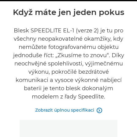
Přehled
Když máte jen jeden pokus
Specifikace
Blesk SPEEDLITE EL-1 (verze 2) je tu pro
všechny neopakovatelné okamžiky, kdy
Galerie
nemůžete fotografovanému objektu
Příslušenství
jednoduše říct: „Zkusíme to znovu“. Díky
neochvějné spolehlivosti, výjimečnému
Recenze
výkonu, pokročilé bezdrátové
komunikaci a vysoce výkonné nabíjecí
NAJÍT PRODEJCE
baterii je tento blesk dokonalým
No Sellers Found
modelem z řady Speedlite.
Zobrazit úplnou specifikaci
