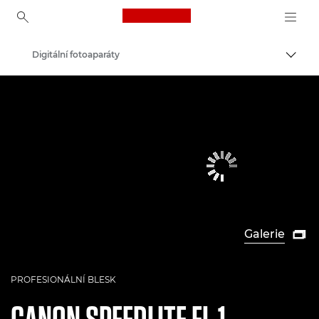
Canon Logo, back to ho
Digitální fotoaparáty
Přepn
Canon
Galerie

PROFESIONÁLNÍ BLESK