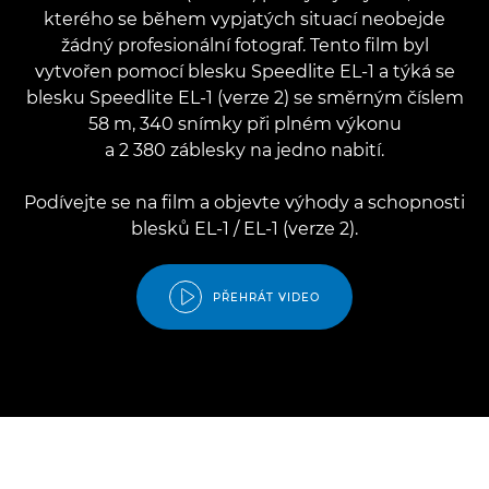
kterého se během vypjatých situací neobejde
žádný profesionální fotograf. Tento film byl
vytvořen pomocí blesku Speedlite EL-1 a týká se
blesku Speedlite EL-1 (verze 2) se směrným číslem
58 m, 340 snímky při plném výkonu
a 2 380 záblesky na jedno nabití.
Podívejte se na film a objevte výhody a schopnosti
blesků EL-1 / EL-1 (verze 2).
PŘEHRÁT VIDEO