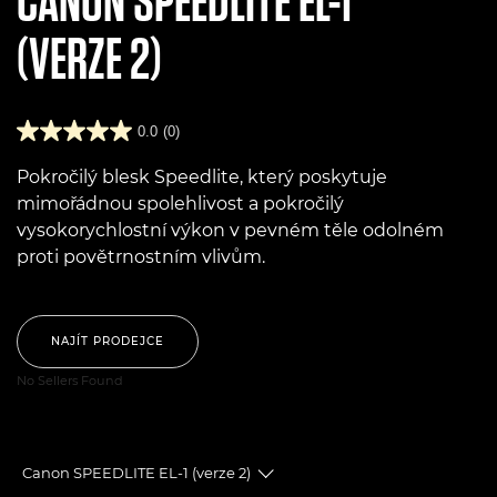
CANON
SPEEDLITE EL-1
(VERZE 2)
0.0
(0)
Pokročilý blesk Speedlite, který poskytuje
mimořádnou spolehlivost a pokročilý
vysokorychlostní výkon v pevném těle odolném
proti povětrnostním vlivům.
NAJÍT PRODEJCE
No Sellers Found
Canon SPEEDLITE EL-1 (verze 2)
Toggle breadcrumbs