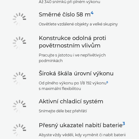
Až 340 snímků při plném výkonu
4
Směrné číslo 58 m
Osvětlete vzdálené objekty a velké skupiny
Konstrukce odolná proti
povětrnostním vlivům
Pracujte s jistotou i ve nepřívětivých
podmínkách
Široká škála úrovní výkonu
5
Od plného výkonu po 1/8 192 výkonu
s maximální flexibilitou
Aktivní chladicí systém
Snímejte déle bez přehřátí
3
Přesný ukazatel nabití baterie
Abyste vždy věděli, kdy vyměnit či nabít baterii