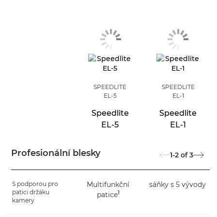
SPEEDLITE
SPEEDLITE
EL-5
EL-1
Speedlite
Speedlite
EL-5
EL-1
Profesionální blesky
1-2
of
3
S podporou pro
Multifunkční
sáňky s 5 vývody
patici držáku
1
patice
kamery