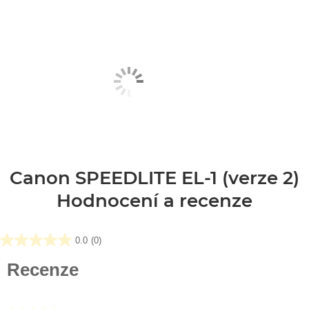
Canon SPEEDLITE EL-1 (verze 2)
Hodnocení a recenze
0.0
(0)
0.0
z
Recenze
5
hvězdiček.