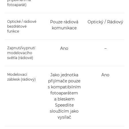
fotoaparát)
Optické / rádiové
Pouze rádiová
Optický / Rádiový
bezdrátové
komunikace
funkce
Zapnutí/vypnutí
Ano
–
modelovacího
světla (rádiové)
Modelovací
Jako jednotka
Ano
záblesk (rádiový)
přijímače pouze
s kompatibilním
fotoaparátem
a bleskem
Speedlite
sloužícím jako
vysílač