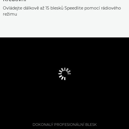
Ovládejte dálkově až 15 blesků Speedlite pomocí rádiového
režimu
DOKONALÝ PROFESIONÁLNÍ BLESK