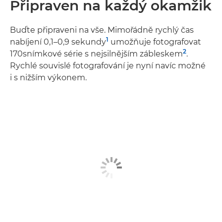
Připraven na každý okamžik
Buďte připraveni na vše. Mimořádně rychlý čas
1
nabíjení 0,1–0,9 sekundy
umožňuje fotografovat
2
170snímkové série s nejsilnějším zábleskem
.
Rychlé souvislé fotografování je nyní navíc možné
i s nižším výkonem.