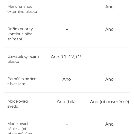
Měřicí snímač
–
Ano
externího blesku
Režim priority
–
Ano
kontinuálního
snímání
Uživatelský režim
Ano (C1, C2, C3)
–
blesku
Paměť expozice
Ano
Ano
s bleskem
Modelovací
Ano (bílá)
Ano (obousměrné)
světlo
Modelovací
–
Ano
záblesk (při
připevnění na