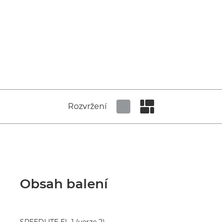
Rozvržení
Set tiled view
Set masonry view
Obsah balení
SPEEDLITE EL-1 (verze 2)