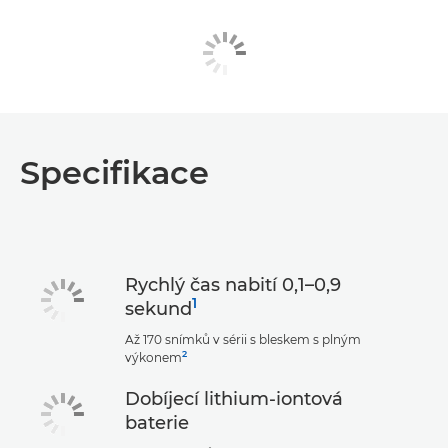
Specifikace
Rychlý čas nabití 0,1–0,9
1
sekund
Až 170 snímků v sérii s bleskem s plným
2
výkonem
Dobíjecí lithium-iontová
baterie