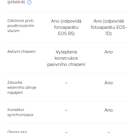
(přibližně)
Open
Odolnost proti
Ano (odpovídá
Ano (odpovídá
povětrnostním
fotoaparátu
fotoaparátu EOS-
vlivům
EOS R5)
1D)
Aktivní chlazení
Vylepšená
Ano
konstrukce
pasivního chlazení
Zásuvka
–
Ano
externího zdroje
napájení
Konektor
–
Ano
synchronizace
Otvory pro
–
–