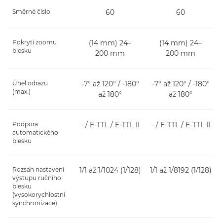
Směrné číslo
60
60
Pokrytí zoomu
(14 mm) 24–
(14 mm) 24–
blesku
200 mm
200 mm
Úhel odrazu
-7° až 120° / -180°
-7° až 120° / -180°
(max.)
až 180°
až 180°
Podpora
- / E-TTL / E-TTL II
- / E-TTL / E-TTL II
automatického
blesku
Rozsah nastavení
1/1 až 1/1024 (1/128)
1/1 až 1/8192 (1/128)
výstupu ručního
blesku
(vysokorychlostní
synchronizace)