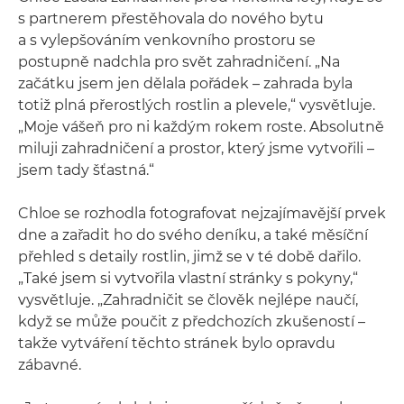
s partnerem přestěhovala do nového bytu
a s vylepšováním venkovního prostoru se
postupně nadchla pro svět zahradničení. „Na
začátku jsem jen dělala pořádek – zahrada byla
totiž plná přerostlých rostlin a plevele,“ vysvětluje.
„Moje vášeň pro ni každým rokem roste. Absolutně
miluji zahradničení a prostor, který jsme vytvořili –
jsem tady šťastná.“
Chloe se rozhodla fotografovat nejzajímavější prvek
dne a zařadit ho do svého deníku, a také měsíční
přehled s detaily rostlin, jimž se v té době dařilo.
„Také jsem si vytvořila vlastní stránky s pokyny,“
vysvětluje. „Zahradničit se člověk nejlépe naučí,
když se může poučit z předchozích zkušeností –
takže vytváření těchto stránek bylo opravdu
zábavné.