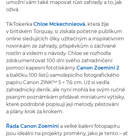
umožní vám také mapovat růst zahrady a to, jak
ožívá.
TikTokerka
Chloe Mckechnieová
, která žije
v britském Torquay, si získala početné publikum
online sledujících díky užitečným a inspirativním
novinkám ze zahrady, příspěvkům o záchraně
rostlin a videím s návody. Chloe se rozhodla
zdokumentovat 100 dní svého zahradničení
pomocí kapesní fototiskárny
Canon Zoemini 2
a balíčku 100 listů samolepicího fotografického
papíru Canon ZINK™ 5 × 7,6 cm. Už si vedla
zahradnický deník, ale nyní mohla ke svým ručně
psaným poznámkám přidávat miniaturní výtisky,
které podrobně popisují její metody pěstování
a plány krok za krokem.
Řada Canon Zoemini
a velké balení fotopapíru
jsou ideální na projekty proměny, jako je tento – ať