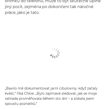
snímků do telefonu, může to být skutečně úplně
jiný pocit, zejména po dokončení tak náročné
práce, jako je tato.
„Bavilo mě dokumentovat jarní cibuloviny, když začaly
kvést,“ říká Chloe. „Bylo zajímavé sledovat, jak se moje
zahrada proměňovala během sto dní – a získala jsem
spoustu poznatků.“