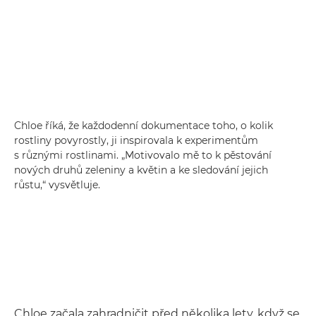
Chloe říká, že každodenní dokumentace toho, o kolik
rostliny povyrostly, ji inspirovala k experimentům
s různými rostlinami. „Motivovalo mě to k pěstování
nových druhů zeleniny a květin a ke sledování jejich
růstu,“ vysvětluje.
Chloe začala zahradničit před několika lety, když se