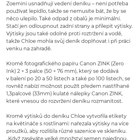
Zoemini usnadňují vedení deníku – není potřeba
používat lepidlo, takže se nemusíte bát, že by se
něco ulepilo. Také odpad z obalů je minimální.
Stačí jen odloupnout zadní strany a přilepit výtisky.
Výtisky jsou také odolné proti roztržení a vodě,
takže Chloe mohla svůj deník doplňovat i při práci
venku na zahradě.
Kromě fotografického papíru Canon ZINK (Zero
Ink) 2 × 3 palce (50 × 76 mm), který se dodává
v balení po 20 a 50 listech a také po 100 listech, se
rovněž nabízí možnost použít předem nastříhané
1,3palcové (33mm) kulaté nálepky Canon ZINK,
které vnesou do rozvržení deníku rozmanitost.
Kromě výtisků do deníku Chloe vytvořila etikety
na květináče s rostlinami: nařezala výtisky na více
proužků, aby rozlišila různé sazenice ve skleníku.
„Když zaséváte velké množství semen najednou,