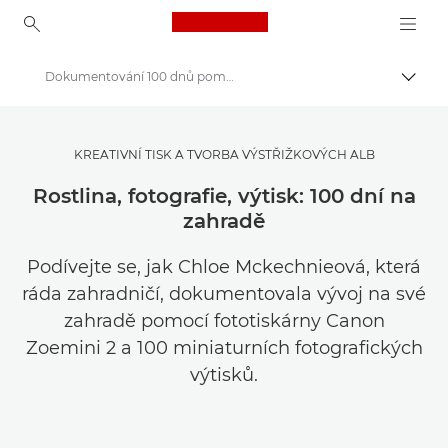
Canon Logo, back to ho
Dokumentování 100 dnů pomocí tisku samolepek
Přepn
Canon
Get Inspired | Tipy pro fotografování a příručka pro nákup
KREATIVNÍ TISK A TVORBA VÝSTŘIŽKOVÝCH ALB
Příběhy o fotografování a kreativitě
Rostlina, fotografie, výtisk: 100 dní na
zahradě
Podívejte se, jak Chloe Mckechnieová, která
ráda zahradničí, dokumentovala vývoj na své
zahradě pomocí fototiskárny Canon
Zoemini 2 a 100 miniaturních fotografických
výtisků.