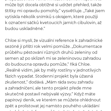
může být docela obtížné si udržet přehled, takže
štítky mi opravdu pomohly,“ vysvětluje. „Také jsem
vytiskla několik snímků s okrajem, které použiji
k označení sáčků kvetoucích jarních cibulovin, až
budou uskladněné.“
Chloe si myslí, že vizuální reference k zahradnické
sezóně jí příští rok velmi pomůže. „Dokumentace
průběhu pěstování různých druhů zeleniny od
semen až po sklizeň mi se zeleninovou zahradou
do budoucna opravdu pomůže,“ říká Chloe.
„Reálně vidím, jak by měly rostliny v jednotlivých
fázích vypadat. Stodenní projekt byla úžasná
zkušenost,“ dodává. „Mám ráda svou zahradu
a zahradničení, ale tento projekt přede mne
skutečně postavil nebývalé výzvy.“ Když máte
papírový deník, ve kterém se můžete ohlédnout
zpět a prolistovat jej namísto pouhého ukládání