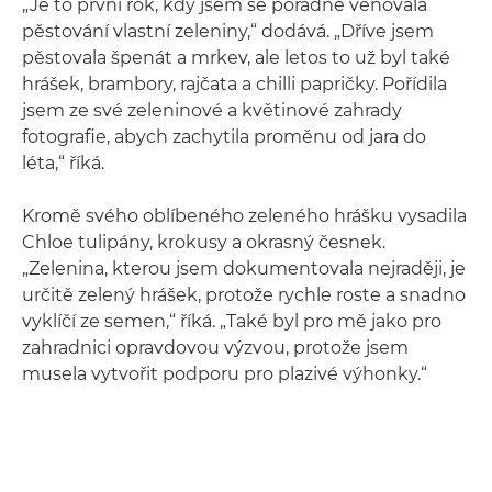
„Je to první rok, kdy jsem se pořádně věnovala
pěstování vlastní zeleniny,“ dodává. „Dříve jsem
pěstovala špenát a mrkev, ale letos to už byl také
hrášek, brambory, rajčata a chilli papričky. Pořídila
jsem ze své zeleninové a květinové zahrady
fotografie, abych zachytila proměnu od jara do
léta,“ říká.
Kromě svého oblíbeného zeleného hrášku vysadila
Chloe tulipány, krokusy a okrasný česnek.
„Zelenina, kterou jsem dokumentovala nejraději, je
určitě zelený hrášek, protože rychle roste a snadno
vyklíčí ze semen,“ říká. „Také byl pro mě jako pro
zahradnici opravdovou výzvou, protože jsem
musela vytvořit podporu pro plazivé výhonky.“