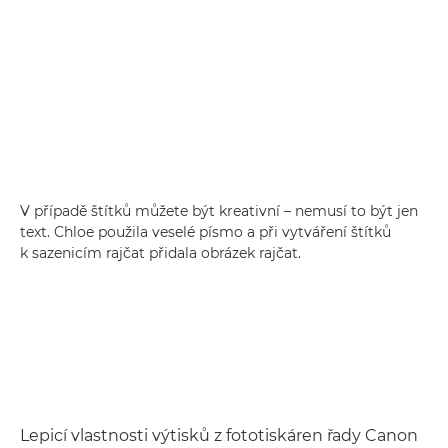
V případě štítků můžete být kreativní – nemusí to být jen
text. Chloe použila veselé písmo a při vytváření štítků
k sazenicím rajčat přidala obrázek rajčat.
Lepicí vlastnosti výtisků z fototiskáren řady Canon