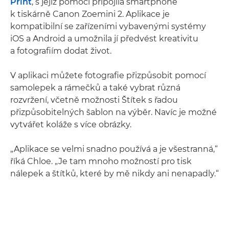
Print
, s jejíž pomocí připojila smartphone
k tiskárně Canon Zoemini 2. Aplikace je
kompatibilní se zařízeními vybavenými systémy
iOS a Android a umožnila jí předvést kreativitu
a fotografiím dodat život.
V aplikaci můžete fotografie přizpůsobit pomocí
samolepek a rámečků a také vybrat různá
rozvržení, včetně možnosti Štítek s řadou
přizpůsobitelných šablon na výběr. Navíc je možné
vytvářet koláže s více obrázky.
„Aplikace se velmi snadno používá a je všestranná,“
říká Chloe. „Je tam mnoho možností pro tisk
nálepek a štítků, které by mě nikdy ani nenapadly.“