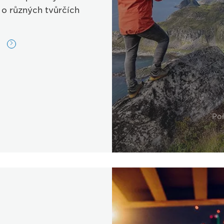
 o různých tvůrčích
y
Po