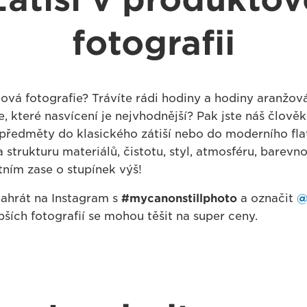
fotografii
ová fotografie? Trávíte rádi hodiny a hodiny aranžo
, které nasvícení je nejvhodnější? Pak jste náš člověk
předměty do klasického zátiší nebo do moderního flat
 strukturu materiálů, čistotu, styl, atmosféru, barevnos
tním zase o stupínek výš!
 nahrát na Instagram s
#mycanonstillphoto
a označit
@
pších fotografií se mohou těšit na super ceny.