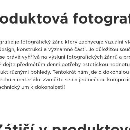
oduktová fotogra
afie je fotografický žánr, který zachycuje vizuální vl
design, konstrukci a významné části. Je důležitou sou
 se právě vyhřívá na výsluní fotografických žánrů a pr
řidejte předmětům denní potřeby estetickou hodnotu 
ukt různými pohledy. Tentokrát nám jde o dokonalou 
vrchu a materiálu. Zaměřte se na jedinečnou kompozici
echnický um k dokonalosti!
Zátiší v produktov