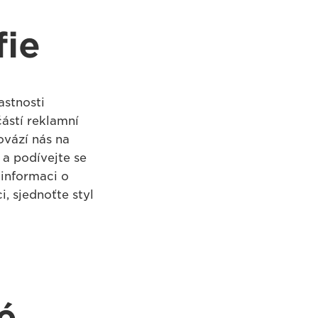
fie
astnosti
částí reklamní
ovází nás na
a podívejte se
informaci o
, sjednoťte styl
é