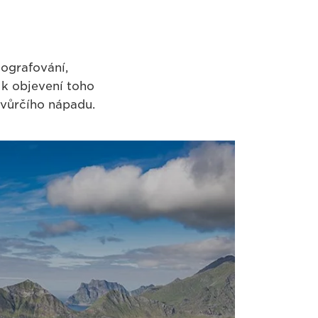
tografování,
k objevení toho
tvůrčího nápadu.