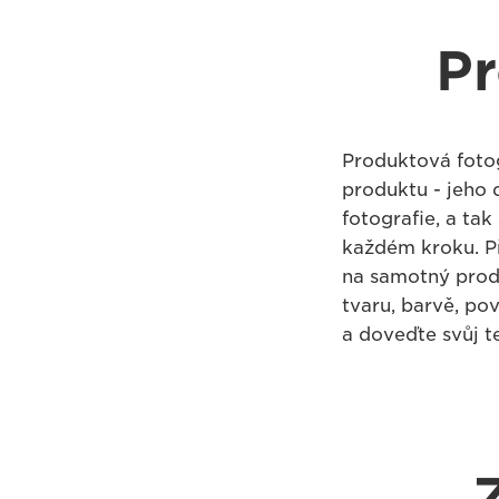
Pr
Produktová fotogr
produktu - jeho 
fotografie, a tak
každém kroku. P
na samotný prod
tvaru, barvě, po
a doveďte svůj t