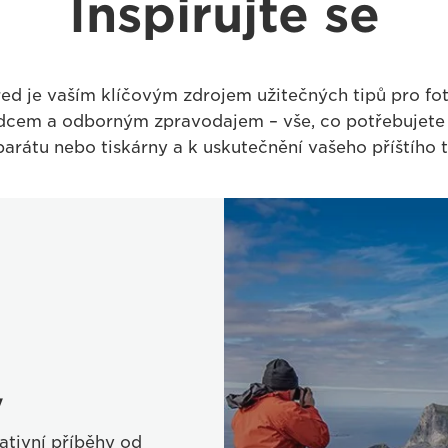
Inspirujte se
red je vaším klíčovým zdrojem užitečných tipů pro fo
cem a odborným zpravodajem – vše, co potřebujete 
parátu nebo tiskárny a k uskutečnění vašeho příštího 
y
rativní příběhy od