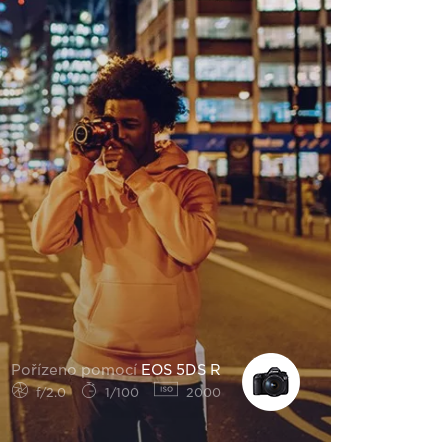
Pořízeno pomocí
EOS 5DS R
f/2.0
1/100
2000