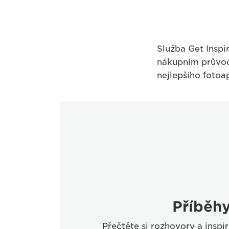
Služba Get Inspi
nákupním průvod
nejlepšího fotoa
Příběh
Přečtěte si rozhovory a inspi