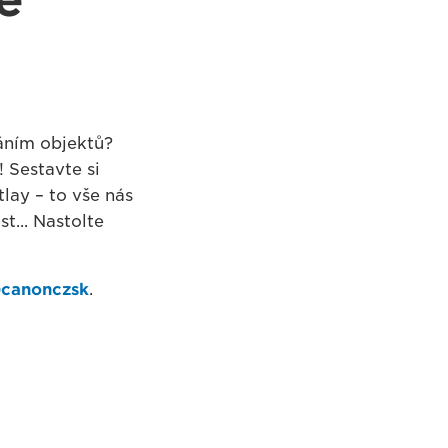
váním objektů?
! Sestavte si
lay – to vše nás
t... Nastolte
canonczsk
.