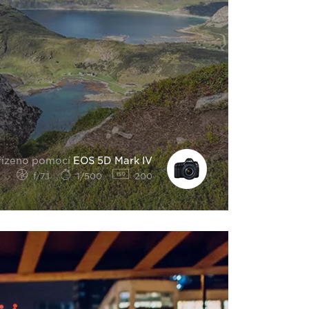
řízeno pomocí
EOS 5D Mark IV
f/7.1
1/500
200