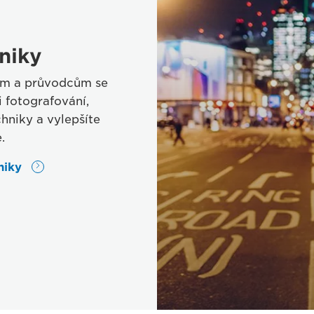
niky
pům a průvodcům se
 fotografování,
chniky a vylepšíte
.
niky