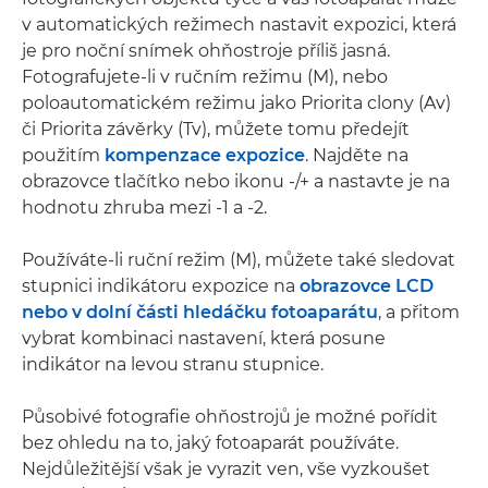
v automatických režimech nastavit expozici, která
je pro noční snímek ohňostroje příliš jasná.
Fotografujete-li v ručním režimu (M), nebo
poloautomatickém režimu jako Priorita clony (Av)
či Priorita závěrky (Tv), můžete tomu předejít
použitím
kompenzace expozice
. Najděte na
obrazovce tlačítko nebo ikonu -/+ a nastavte je na
hodnotu zhruba mezi -1 a -2.
Používáte-li ruční režim (M), můžete také sledovat
stupnici indikátoru expozice na
obrazovce LCD
nebo v dolní části hledáčku fotoaparátu
, a přitom
vybrat kombinaci nastavení, která posune
indikátor na levou stranu stupnice.
Působivé fotografie ohňostrojů je možné pořídit
bez ohledu na to, jaký fotoaparát používáte.
Nejdůležitější však je vyrazit ven, vše vyzkoušet