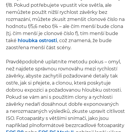
f/8. Pokud potřebujete vpustit více světla, ale
nemůžete použít nižší rychlost závěrky bez
rozmazání, můžete zkusit zmenšit clonové číslo na
hodnotu f/5,6 nebo f/4 – ale čím menší bude clona
(tj. čím menší je clonové číslo f), tím menší bude
také
hloubka ostrosti
, což znamená, že bude
zaostřena menší část scény.
Pravděpodobně uplatníte metodu pokus – omyl,
než najdete správnou rovnováhu mezi rychlostí
závěrky, abyste zachytili požadované detaily tak
ostře, jak si přejete, a clonou, která poskytuje
dobrou expozici a požadovanou hloubku ostrosti.
Pokud se vám ani s použitím clony a rychlosti
závěrky nedaří dosáhnout dobře exponovaných
a nerozmazaných výsledků, zkuste upravit citlivost
ISO. Fotoaparáty s většími snímači, jako jsou
například plnoformátové bezzrcadlové fotoaparáty