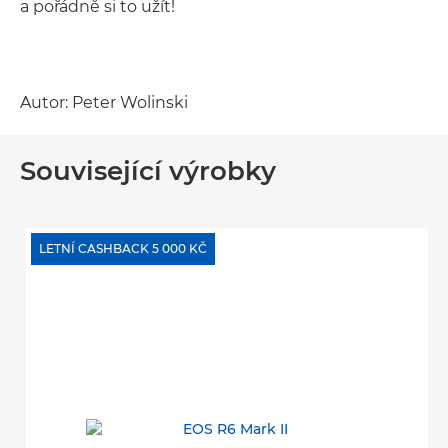
a pořádně si to užít!
Autor: Peter Wolinski
Související výrobky
LETNÍ CASHBACK 5 000 KČ