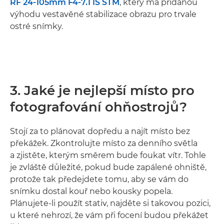
RF 24-105mm F4-7.1 IS STM
, který má přidanou
výhodu vestavěné stabilizace obrazu pro trvale
ostré snímky.
3. Jaké je nejlepší místo pro
fotografování ohňostrojů?
Stojí za to plánovat dopředu a najít místo bez
překážek. Zkontrolujte místo za denního světla
a zjistěte, kterým směrem bude foukat vítr. Tohle
je zvláště důležité, pokud bude zapálené ohniště,
protože tak předejdete tomu, aby se vám do
snímku dostal kouř nebo kousky popela.
Plánujete-li použít stativ, najděte si takovou pozici,
u které nehrozí, že vám při focení budou překážet