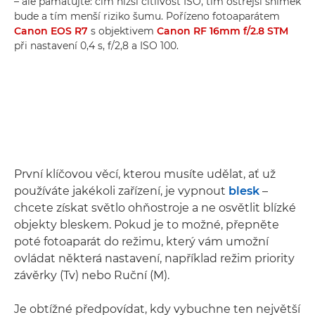
– ale pamatujte: čím nižší citlivost ISO, tím ostřejší snímek
bude a tím menší riziko šumu. Pořízeno fotoaparátem
Canon EOS R7
s objektivem
Canon RF 16mm f/2.8 STM
při nastavení 0,4 s, f/2,8 a ISO 100.
První klíčovou věcí, kterou musíte udělat, ať už
používáte jakékoli zařízení, je vypnout
blesk
–
chcete získat světlo ohňostroje a ne osvětlit blízké
objekty bleskem. Pokud je to možné, přepněte
poté fotoaparát do režimu, který vám umožní
ovládat některá nastavení, například režim priority
závěrky (Tv) nebo Ruční (M).
Je obtížné předpovídat, kdy vybuchne ten největší