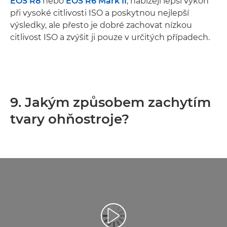
EOS R8
nebo
EOS R6 Mark II
, nabízejí lepší výkon
při vysoké citlivosti ISO a poskytnou nejlepší
výsledky, ale přesto je dobré zachovat nízkou
citlivost ISO a zvýšit ji pouze v určitých případech.
9. Jakým způsobem zachytím
tvary ohňostroje?
Přehrát video