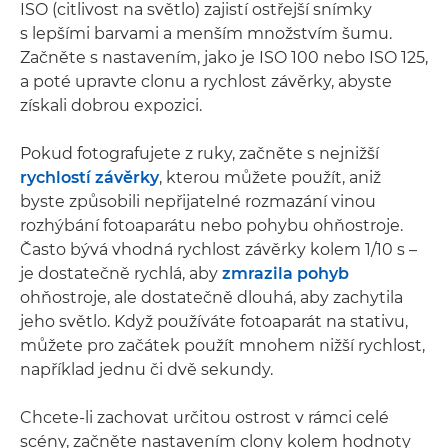
ISO (citlivost na světlo) zajistí ostřejší snímky
s lepšími barvami a menším množstvím šumu.
Začněte s nastavením, jako je ISO 100 nebo ISO 125,
a poté upravte clonu a rychlost závěrky, abyste
získali dobrou expozici.
Pokud fotografujete z ruky, začněte s nejnižší
rychlostí závěrky
, kterou můžete použít, aniž
byste způsobili nepřijatelné rozmazání vinou
rozhýbání fotoaparátu nebo pohybu ohňostroje.
Často bývá vhodná rychlost závěrky kolem 1/10 s –
je dostatečně rychlá, aby
zmrazila pohyb
ohňostroje, ale dostatečně dlouhá, aby zachytila
jeho světlo. Když používáte fotoaparát na stativu,
můžete pro začátek použít mnohem nižší rychlost,
například jednu či dvě sekundy.
Chcete-li zachovat určitou ostrost v rámci celé
scény, začněte nastavením clony kolem hodnoty