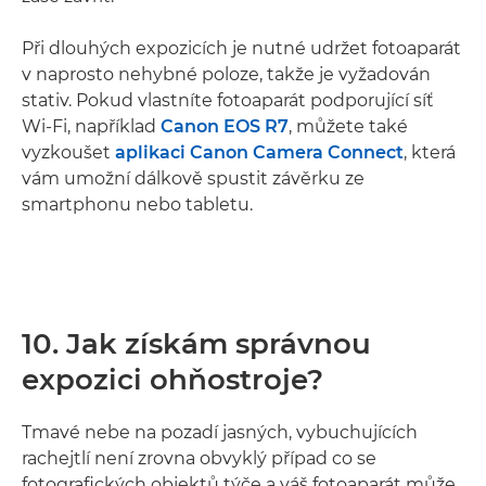
Při dlouhých expozicích je nutné udržet fotoaparát
v naprosto nehybné poloze, takže je vyžadován
stativ. Pokud vlastníte fotoaparát podporující síť
Wi-Fi, například
Canon EOS R7
, můžete také
vyzkoušet
aplikaci Canon Camera Connect
, která
vám umožní dálkově spustit závěrku ze
smartphonu nebo tabletu.
10. Jak získám správnou
expozici ohňostroje?
Tmavé nebe na pozadí jasných, vybuchujících
rachejtlí není zrovna obvyklý případ co se
fotografických objektů týče a váš fotoaparát může