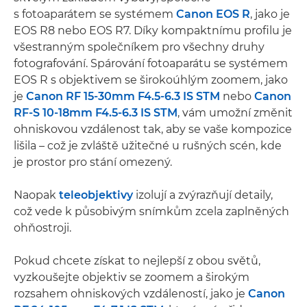
s fotoaparátem se systémem
Canon EOS R
, jako je
EOS R8 nebo EOS R7. Díky kompaktnímu profilu je
všestranným společníkem pro všechny druhy
fotografování. Spárování fotoaparátu se systémem
EOS R s objektivem se širokoúhlým zoomem, jako
je
Canon RF 15-30mm F4.5-6.3 IS STM
nebo
Canon
RF-S 10-18mm F4.5-6.3 IS STM
, vám umožní změnit
ohniskovou vzdálenost tak, aby se vaše kompozice
lišila – což je zvláště užitečné u rušných scén, kde
je prostor pro stání omezený.
Naopak
teleobjektivy
izolují a zvýrazňují detaily,
což vede k působivým snímkům zcela zaplněných
ohňostroji.
Pokud chcete získat to nejlepší z obou světů,
vyzkoušejte objektiv se zoomem a širokým
rozsahem ohniskových vzdáleností, jako je
Canon