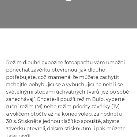
Režim dlouhé expozice fotoaparátu vám umožní
ponechat závěrku otevřenou, jak dlouho
potřebujete, což znamená, že můžete zachytit
rachejtle pohybující se a vybuchující na nebi i se
světelnými stopami úchvatných tvarů, jež po sobě
zanechávají. Chcete-li použít režim Bulb, vyberte
ruční režim (M) nebo režim priority závěrky (Tv)
a voličem otočte až na konec voleb, za hodnotu
30 s. Stiskněte jednou tlačítko spouště, abyste
závěrku otevřeli, dalším stisknutím ji pak můžete
zase zavřít.