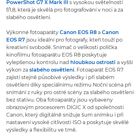
PowerShot G7 X Mark III
s vysokou světelností
f/1,8, která je skvělá pro fotografování v noci a za
slabého osvětlení.
Výkonné fotoaparáty
Canon EOS R8
a
Canon
EOS R7
jsou ideální pro fotografy, kteří touží po
kreativní svobodě. Snímač o velikosti políčka
kinofilmu fotoaparátu EOS R8 poskytuje
vylepšenou kontrolu nad
hloubkou ostrosti
a vyšší
výkon za
slabého osvětlení
. Fotoaparát EOS R7
zajistí stejně působivé výsledky i při slabém
osvětlení díky speciálnímu režimu Noční scéna při
snímání z ruky pro ostré scény za slabého osvětlení
bez stativu. Oba fotoaparáty jsou vybaveny
obrazovým procesorem DIGIC X od společnosti
Canon, který digitálně snižuje šum snímku i při
nastavení vysoké citlivosti ISO a poskytuje skvělé
výsledky a flexibilitu ve tmě.