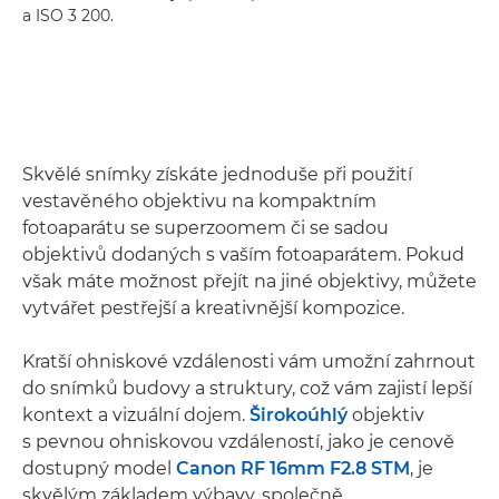
a ISO 3 200.
Skvělé snímky získáte jednoduše při použití
vestavěného objektivu na kompaktním
fotoaparátu se superzoomem či se sadou
objektivů dodaných s vaším fotoaparátem. Pokud
však máte možnost přejít na jiné objektivy, můžete
vytvářet pestřejší a kreativnější kompozice.
Kratší ohniskové vzdálenosti vám umožní zahrnout
do snímků budovy a struktury, což vám zajistí lepší
kontext a vizuální dojem.
Širokoúhlý
objektiv
s pevnou ohniskovou vzdáleností, jako je cenově
dostupný model
Canon RF 16mm F2.8 STM
, je
skvělým základem výbavy, společně