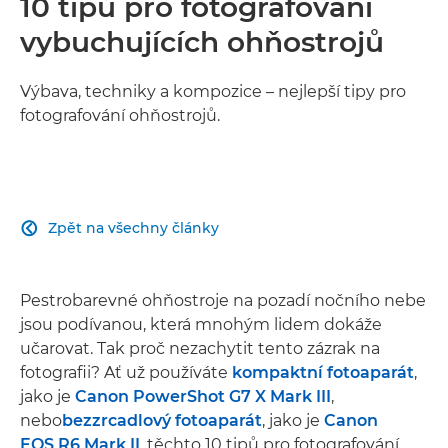
10 tipů pro fotografování
vybuchujících ohňostrojů
Výbava, techniky a kompozice – nejlepší tipy pro
fotografování ohňostrojů.
Zpět na všechny články

Pestrobarevné ohňostroje na pozadí nočního nebe
jsou podívanou, která mnohým lidem dokáže
učarovat. Tak proč nezachytit tento zázrak na
fotografii? Ať už používáte
kompaktní fotoaparát
,
jako je
Canon PowerShot G7 X Mark III
,
nebo
bezzrcadlový fotoaparát
, jako je
Canon
EOS R6 Mark II
, těchto 10 tipů pro fotografování