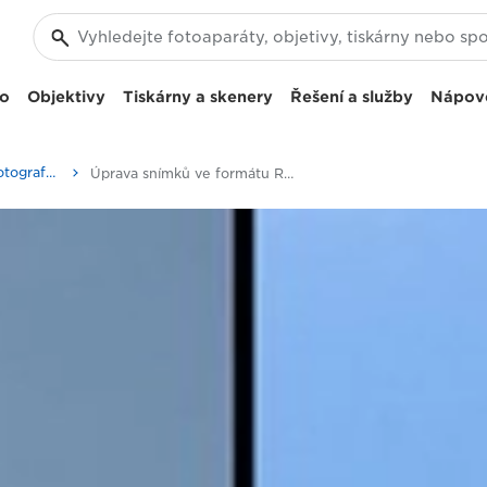
eo
Objektivy
Tiskárny a skenery
Řešení a služby
Nápov
Tipy a techniky pro fotografování a tisk
Úprava snímků ve formátu RAW v softwaru DPP