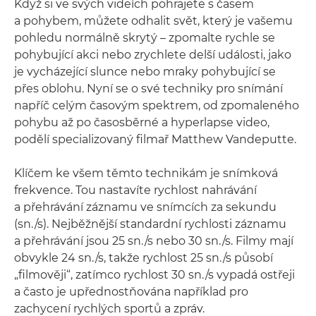
Když si ve svých videích pohrajete s časem
a pohybem, můžete odhalit svět, který je vašemu
pohledu normálně skrytý – zpomalte rychle se
pohybující akci nebo zrychlete delší události, jako
je vycházející slunce nebo mraky pohybující se
přes oblohu. Nyní se o své techniky pro snímání
napříč celým časovým spektrem, od zpomaleného
pohybu až po časosběrné a hyperlapse video,
podělí specializovaný filmař Matthew Vandeputte.
Klíčem ke všem těmto technikám je snímková
frekvence. Tou nastavíte rychlost nahrávání
a přehrávání záznamu ve snímcích za sekundu
(sn./s). Nejběžnější standardní rychlosti záznamu
a přehrávání jsou 25 sn./s nebo 30 sn./s. Filmy mají
obvykle 24 sn./s, takže rychlost 25 sn./s působí
„filmověji“, zatímco rychlost 30 sn./s vypadá ostřeji
a často je upřednostňována například pro
zachycení rychlých sportů a zpráv.