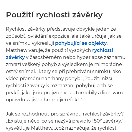
Použití rychlosti závěrky
Rychlost závěrky představuje obvykle jeden ze
způsobů ovládání expozice, ale také určuje, jak se
ve snímku vykreslují
pohybující se objekty
.
Matthew varuje, že použití vysokých
rychlostí
závěrky
v časosběrném nebo hyperlapse záznamu
zmrazí veškerý pohyb a výsledkem je mimořádně
ostrý snímek, který se při přehrávání snímků jako
videa přemění na trhaný pohyb. „Použití nižší
rychlosti závěrky k rozmazání pohybujících se
prvků, jako jsou projíždějící automobily a lidé, vám
opravdu zajistí ohromující efekt.“
Jak se rozhodnout pro správnou rychlost závěrky?
„Existuje něco, co se nazývá pravidlo 180° závěrky,“
vysvětluje Matthew, „což naznačuje, že rychlost