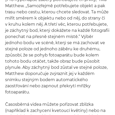
Matthew. „Samozřejmě potřebujete objekt a pak
trasu nebo cestu, kterou chcete sledovat. Ta může
mířit směrem k objektu nebo od něj, do strany či
v kruhu kolem něj. A třetí věc, kterou potřebujete,
je záchytný bod, který dokážete na každé fotografii
ponechat na přesně stejném místě.“ Výběr
jednoho bodu ve scéně, který se má zachovat ve
stejné poloze od jednoho záběru ke druhému,
způsobí, že se pohyb fotoaparátu bude kolem
tohoto bodu otáčet, takže obraz bude působit
plynule. Aby záchytný bod zůstal ve stejné poloze,
Matthew doporučuje zvýraznit jej v každém
snímku stejným bodem automatického
zaostřování nebo zapnout překrytí mřížky
fotoaparátu.
Časosběrná videa můžete pořizovat zblízka
(například k zachycení kvetoucí květiny) nebo na