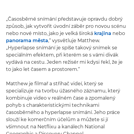
„Časosběrné snímání představuje opravdu dobrý
způsob, jak vytvořit úvodní záběr pro novou scénu
nebo nové místo, jako je velká široká
krajina
nebo
panorama města
,“ vysvětluje Matthew.
„Hyperlapse snímání je spíše takový snímek se
speciálním efektem, při kterém se s vámi divák
vydává na cestu. Jeden režisér mi kdysi řekl, že je
to jako let časem a prostorem.“
Matthew je filmař a střihač videí, který se
specializuje na tvorbu úžasného záznamu, který
kombinuje video v reálném čase a zpomalený
pohyb s charakteristickými technikami
časosběrného a hyperlapse snímání. Jeho práce
slouží ke komerčním účelům a můžete si jí
všimnout na Netflixu a kanálech National
Geographic a Discovery Channel.