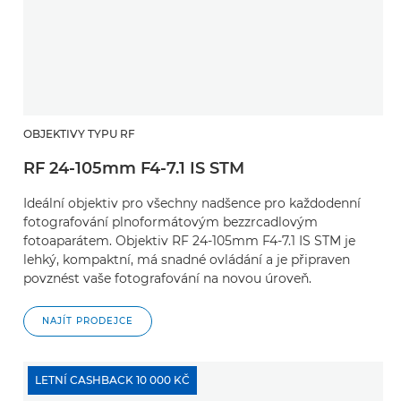
OBJEKTIVY TYPU RF
RF 24-105mm F4-7.1 IS STM
Ideální objektiv pro všechny nadšence pro každodenní
fotografování plnoformátovým bezzrcadlovým
fotoaparátem. Objektiv RF 24-105mm F4-7.1 IS STM je
lehký, kompaktní, má snadné ovládání a je připraven
povznést vaše fotografování na novou úroveň.
NAJÍT PRODEJCE
LETNÍ CASHBACK 10 000 KČ