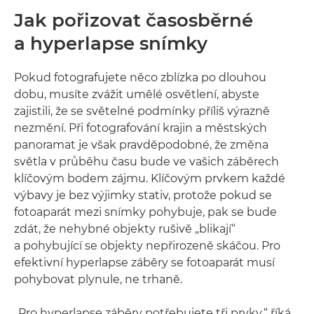
Jak pořizovat časosběrné
a hyperlapse snímky
Pokud fotografujete něco zblízka po dlouhou
dobu, musíte zvážit umělé osvětlení, abyste
zajistili, že se světelné podmínky příliš výrazně
nezmění. Při fotografování krajin a městských
panoramat je však pravděpodobné, že změna
světla v průběhu času bude ve vašich záběrech
klíčovým bodem zájmu. Klíčovým prvkem každé
výbavy je bez výjimky stativ, protože pokud se
fotoaparát mezi snímky pohybuje, pak se bude
zdát, že nehybné objekty rušivě „blikají“
a pohybující se objekty nepřirozeně skáčou. Pro
efektivní hyperlapse záběry se fotoaparát musí
pohybovat plynule, ne trhaně.
„Pro hyperlapse záběry potřebujete tři prvky,“ říká