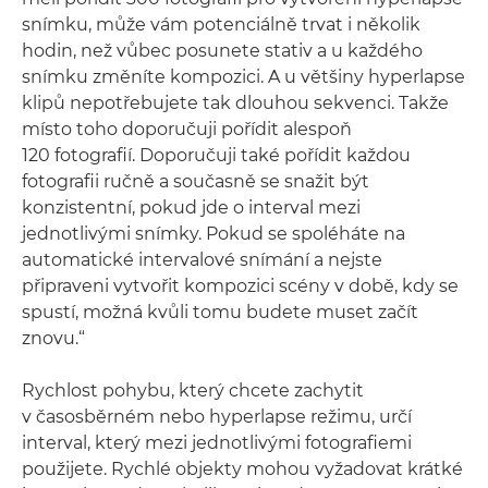
snímku, může vám potenciálně trvat i několik
hodin, než vůbec posunete stativ a u každého
snímku změníte kompozici. A u většiny hyperlapse
klipů nepotřebujete tak dlouhou sekvenci. Takže
místo toho doporučuji pořídit alespoň
120 fotografií. Doporučuji také pořídit každou
fotografii ručně a současně se snažit být
konzistentní, pokud jde o interval mezi
jednotlivými snímky. Pokud se spoléháte na
automatické intervalové snímání a nejste
připraveni vytvořit kompozici scény v době, kdy se
spustí, možná kvůli tomu budete muset začít
znovu.“
Rychlost pohybu, který chcete zachytit
v časosběrném nebo hyperlapse režimu, určí
interval, který mezi jednotlivými fotografiemi
použijete. Rychlé objekty mohou vyžadovat krátké