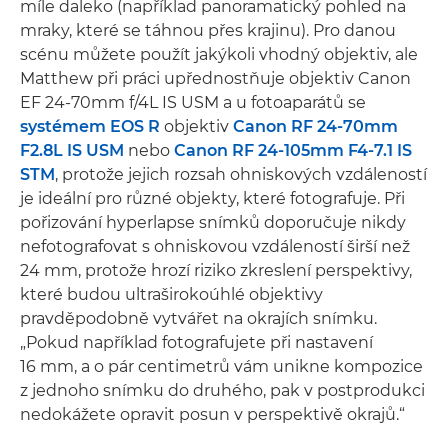
míle daleko (například panoramatický pohled na
mraky, které se táhnou přes krajinu). Pro danou
scénu můžete použít jakýkoli vhodný objektiv, ale
Matthew při práci upřednostňuje objektiv Canon
EF 24-70mm f/4L IS USM a u fotoaparátů se
systémem EOS R
objektiv
Canon RF 24-70mm
F2.8L IS USM
nebo
Canon RF 24-105mm F4-7.1 IS
STM
, protože jejich rozsah ohniskových vzdáleností
je ideální pro různé objekty, které fotografuje. Při
pořizování hyperlapse snímků doporučuje nikdy
nefotografovat s ohniskovou vzdáleností širší než
24 mm, protože hrozí riziko zkreslení perspektivy,
které budou ultraširokoúhlé objektivy
pravděpodobně vytvářet na okrajích snímku.
„Pokud například fotografujete při nastavení
16 mm, a o pár centimetrů vám unikne kompozice
z jednoho snímku do druhého, pak v postprodukci
nedokážete opravit posun v perspektivě okrajů.“