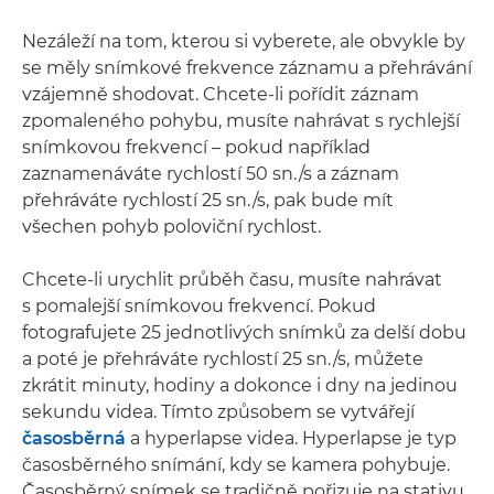
Nezáleží na tom, kterou si vyberete, ale obvykle by
se měly snímkové frekvence záznamu a přehrávání
vzájemně shodovat. Chcete-li pořídit záznam
zpomaleného pohybu, musíte nahrávat s rychlejší
snímkovou frekvencí – pokud například
zaznamenáváte rychlostí 50 sn./s a záznam
přehráváte rychlostí 25 sn./s, pak bude mít
všechen pohyb poloviční rychlost.
Chcete-li urychlit průběh času, musíte nahrávat
s pomalejší snímkovou frekvencí. Pokud
fotografujete 25 jednotlivých snímků za delší dobu
a poté je přehráváte rychlostí 25 sn./s, můžete
zkrátit minuty, hodiny a dokonce i dny na jedinou
sekundu videa. Tímto způsobem se vytvářejí
časosběrná
a hyperlapse videa. Hyperlapse je typ
časosběrného snímání, kdy se kamera pohybuje.
Časosběrný snímek se tradičně pořizuje na stativu