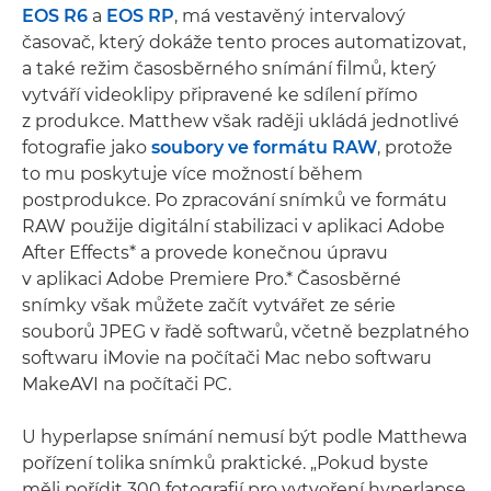
EOS R6
a
EOS RP
, má vestavěný intervalový
časovač, který dokáže tento proces automatizovat,
a také režim časosběrného snímání filmů, který
vytváří videoklipy připravené ke sdílení přímo
z produkce. Matthew však raději ukládá jednotlivé
fotografie jako
soubory ve formátu RAW
, protože
to mu poskytuje více možností během
postprodukce. Po zpracování snímků ve formátu
RAW použije digitální stabilizaci v aplikaci Adobe
After Effects* a provede konečnou úpravu
v aplikaci Adobe Premiere Pro.* Časosběrné
snímky však můžete začít vytvářet ze série
souborů JPEG v řadě softwarů, včetně bezplatného
softwaru iMovie na počítači Mac nebo softwaru
MakeAVI na počítači PC.
U hyperlapse snímání nemusí být podle Matthewa
pořízení tolika snímků praktické. „Pokud byste
měli pořídit 300 fotografií pro vytvoření hyperlapse