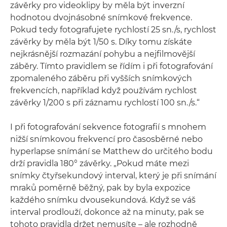
závěrky pro videoklipy by měla být inverzní
hodnotou dvojnásobné snímkové frekvence.
Pokud tedy fotografujete rychlostí 25 sn./s, rychlost
závěrky by měla být 1/50 s. Díky tomu získáte
nejkrásnější rozmazání pohybu a nejfilmovější
záběry. Tímto pravidlem se řídím i při fotografování
zpomaleného záběru při vyšších snímkových
frekvencích, například když používám rychlost
závěrky 1/200 s při záznamu rychlostí 100 sn./s.“
I při fotografování sekvence fotografií s mnohem
nižší snímkovou frekvencí pro časosběrné nebo
hyperlapse snímání se Matthew do určitého bodu
drží pravidla 180° závěrky. „Pokud máte mezi
snímky čtyřsekundový interval, který je při snímání
mraků poměrně běžný, pak by byla expozice
každého snímku dvousekundová. Když se váš
interval prodlouží, dokonce až na minuty, pak se
tohoto pravidla držet nemusíte – ale rozhodně