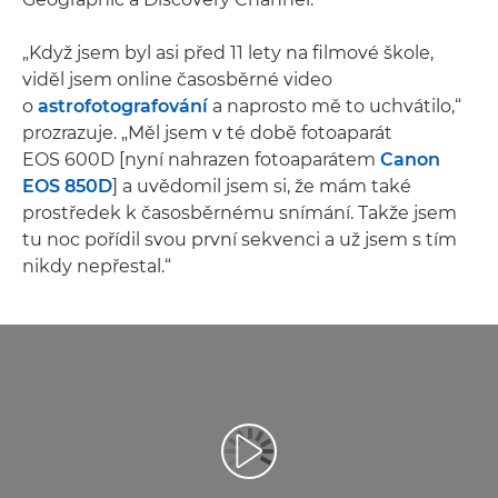
„Když jsem byl asi před 11 lety na filmové škole,
viděl jsem online časosběrné video
o
astrofotografování
a naprosto mě to uchvátilo,“
prozrazuje. „Měl jsem v té době fotoaparát
EOS 600D [nyní nahrazen fotoaparátem
Canon
EOS 850D
] a uvědomil jsem si, že mám také
prostředek k časosběrnému snímání. Takže jsem
tu noc pořídil svou první sekvenci a už jsem s tím
nikdy nepřestal.“
Přehrát video