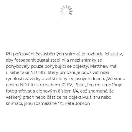
Při pořizování časosběrných snímků je rozhodující stativ,
aby fotoaparát zůstal stabilní a mezi snímky se
pohybovaly pouze pohybující se objekty. Matthew má
u sebe také ND filtr, který umožňuje používat nižší
rychlosti závěrky a větší clony i v jasných dnech. „Většinou
nosím ND filtr s rozsahem 10 EV,“ říká. „Ten mi umožňuje
fotografovat s clonovým číslem f/4, což znamená, že
veškerý prach nebo částice na objektivu, filtru nebo
snímači, jsou rozmazané.“ © Pete Jobson