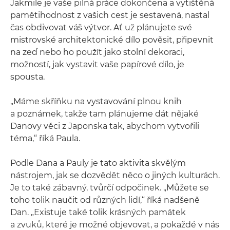
Jakmile je vaše pilná práce dokončena a vytištěná
pamětihodnost z vašich cest je sestavená, nastal
čas obdivovat váš výtvor. Ať už plánujete své
mistrovské architektonické dílo pověsit, připevnit
na zeď nebo ho použít jako stolní dekoraci,
možností, jak vystavit vaše papírové dílo, je
spousta.
„Máme skříňku na vystavování plnou knih
a poznámek, takže tam plánujeme dát nějaké
Danovy věci z Japonska tak, abychom vytvořili
téma,“ říká Paula.
Podle Dana a Pauly je tato aktivita skvělým
nástrojem, jak se dozvědět něco o jiných kulturách.
Je to také zábavný, tvůrčí odpočinek. „Můžete se
toho tolik naučit od různých lidí,“ říká nadšeně
Dan. „Existuje také tolik krásných památek
a zvuků, které je možné objevovat, a pokaždé v nás