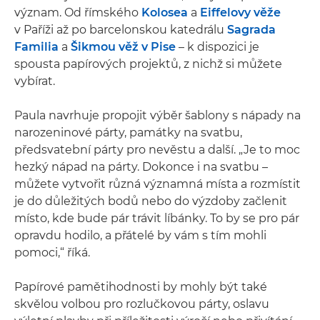
význam. Od římského
Kolosea
a
Eiffelovy věže
v Paříži až po barcelonskou katedrálu
Sagrada
Familia
a
Šikmou věž v Pise
– k dispozici je
spousta papírových projektů, z nichž si můžete
vybírat.
Paula navrhuje propojit výběr šablony s nápady na
narozeninové párty, památky na svatbu,
předsvatební párty pro nevěstu a další. „Je to moc
hezký nápad na párty. Dokonce i na svatbu –
můžete vytvořit různá významná místa a rozmístit
je do důležitých bodů nebo do výzdoby začlenit
místo, kde bude pár trávit líbánky. To by se pro pár
opravdu hodilo, a přátelé by vám s tím mohli
pomoci,“ říká.
Papírové pamětihodnosti by mohly být také
skvělou volbou pro rozlučkovou párty, oslavu