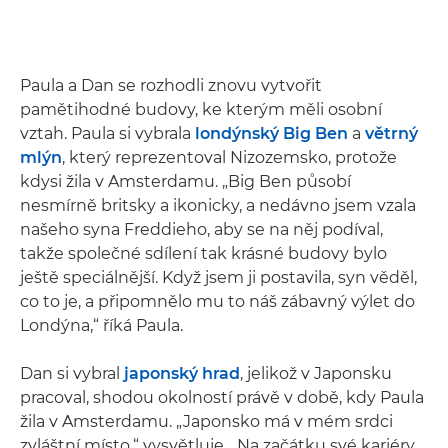
Paula a Dan se rozhodli znovu vytvořit
pamětihodné budovy, ke kterým měli osobní
vztah. Paula si vybrala
londýnský Big Ben
a
větrný
mlýn
, který reprezentoval Nizozemsko, protože
kdysi žila v Amsterdamu. „Big Ben působí
nesmírně britsky a ikonicky, a nedávno jsem vzala
našeho syna Freddieho, aby se na něj podíval,
takže společné sdílení tak krásné budovy bylo
ještě speciálnější. Když jsem ji postavila, syn věděl,
co to je, a připomnělo mu to náš zábavný výlet do
Londýna,“ říká Paula.
Dan si vybral
japonský hrad
, jelikož v Japonsku
pracoval, shodou okolností právě v době, kdy Paula
žila v Amsterdamu. „Japonsko má v mém srdci
zvláštní místo,“ vysvětluje. „Na začátku své kariéry