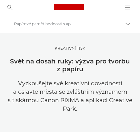
Canon Logo, back to ho
Papírové pamětihodnosti s aplikací Creative Park
Přepn
Canon
Get Inspired | Tipy pro fotografování a příručka pro nákup
KREATIVNÍ TISK
Tipy a techniky pro fotografování a tisk
Svět na dosah ruky: výzva pro tvorbu
z papíru
Vyzkoušejte své kreativní dovednosti
a oslavte města se zvláštním významem
s tiskárnou Canon PIXMA a aplikací Creative
Park.