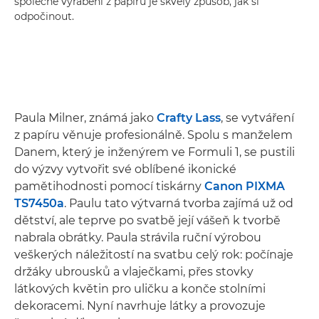
společné vyrábění z papíru je skvělý způsob, jak si
odpočinout.
Paula Milner, známá jako
Crafty Lass
, se vytváření
z papíru věnuje profesionálně. Spolu s manželem
Danem, který je inženýrem ve Formuli 1, se pustili
do výzvy vytvořit své oblíbené ikonické
pamětihodnosti pomocí tiskárny
Canon PIXMA
TS7450a
. Paulu tato výtvarná tvorba zajímá už od
dětství, ale teprve po svatbě její vášeň k tvorbě
nabrala obrátky. Paula strávila ruční výrobou
veškerých náležitostí na svatbu celý rok: počínaje
držáky ubrousků a vlaječkami, přes stovky
látkových květin pro uličku a konče stolními
dekoracemi. Nyní navrhuje látky a provozuje