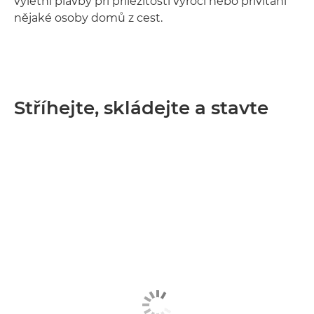
výletní plavby při příležitosti výročí nebo přivítání
nějaké osoby domů z cest.
Stříhejte, skládejte a stavte