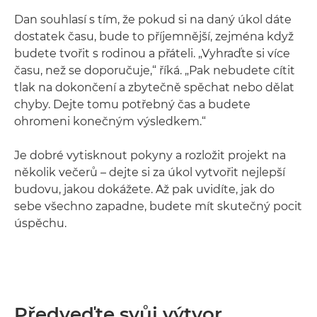
Dan souhlasí s tím, že pokud si na daný úkol dáte
dostatek času, bude to příjemnější, zejména když
budete tvořit s rodinou a přáteli. „Vyhraďte si více
času, než se doporučuje,“ říká. „Pak nebudete cítit
tlak na dokončení a zbytečně spěchat nebo dělat
chyby. Dejte tomu potřebný čas a budete
ohromeni konečným výsledkem.“
Je dobré vytisknout pokyny a rozložit projekt na
několik večerů – dejte si za úkol vytvořit nejlepší
budovu, jakou dokážete. Až pak uvidíte, jak do
sebe všechno zapadne, budete mít skutečný pocit
úspěchu.
Předveďte svůj výtvor