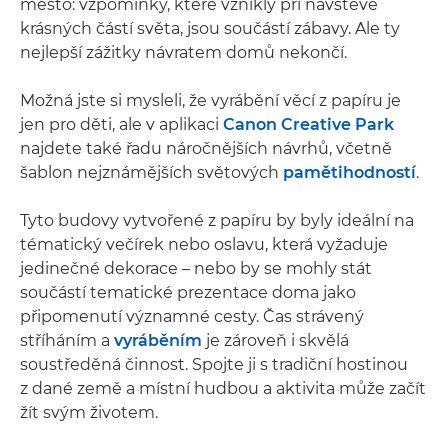
město: vzpomínky, které vznikly při návštěvě
krásných částí světa, jsou součástí zábavy. Ale ty
nejlepší zážitky návratem domů nekončí.
Možná jste si mysleli, že vyrábění věcí z papíru je
jen pro děti, ale v aplikaci
Canon Creative Park
najdete také řadu náročnějších návrhů, včetně
šablon nejznámějších světových
pamětihodností
.
Tyto budovy vytvořené z papíru by byly ideální na
tématický večírek nebo oslavu, která vyžaduje
jedinečné dekorace – nebo by se mohly stát
součástí tematické prezentace doma jako
připomenutí významné cesty. Čas strávený
stříháním a
vyráběním
je zároveň i skvělá
soustředěná činnost. Spojte ji s tradiční hostinou
z dané země a místní hudbou a aktivita může začít
žít svým životem.