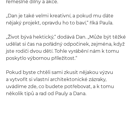
řemeslné dílny a akce.
„Dan je také velmi kreativní, a pokud mu dáte
nějaký projekt, opravdu ho to baví,“ říká Paula.
„Život bývá hektický,“ dodává Dan. „Může být těžké
udělat si čas na pořádný odpočinek, zejména, když
jste rodiči dvou dětí. Tohle vyrábění nám k tomu
poskytlo výbornou příležitost.“
Pokud byste chtěli sami zkusit nějakou výzvu
a vytvořit si vlastní architektonické zázraky,
uvádíme zde, co budete potřebovat, a k tomu
několik tipů a rad od Pauly a Dana.