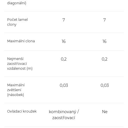
diagonální)
Počet lamel
7
7
clony
Maximální clona
16
16
Nejmenší
0,2
0,2
zaostřovací
vzdálenost (m)
Maximální
0,03
0,03
zvětšení
(násobek)
Ovládací kroužek
kombinovaný /
Ne
zaostřovací