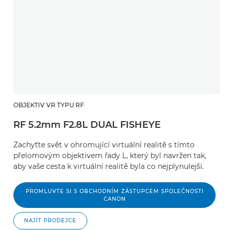
OBJEKTIV VR TYPU RF
RF 5.2mm F2.8L DUAL FISHEYE
Zachyťte svět v ohromující virtuální realitě s tímto
přelomovým objektivem řady L, který byl navržen tak,
aby vaše cesta k virtuální realitě byla co nejplynulejší.
PROMLUVTE SI S OBCHODNÍM ZÁSTUPCEM SPOLEČNOSTI
CANON
NAJÍT PRODEJCE