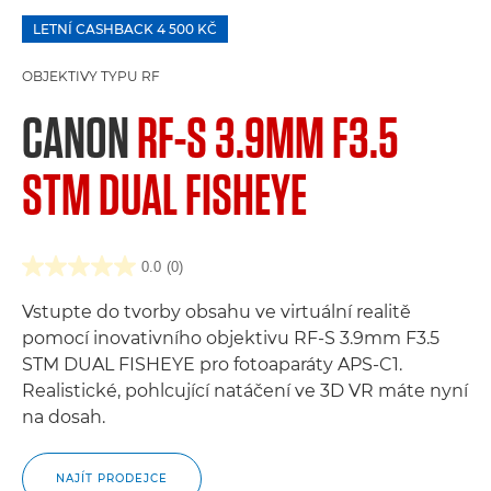
LETNÍ CASHBACK 4 500 KČ
OBJEKTIVY TYPU RF
CANON
RF-S 3.9MM F3.5
STM DUAL FISHEYE
0.0
(0)
Vstupte do tvorby obsahu ve virtuální realitě
pomocí inovativního objektivu RF-S 3.9mm F3.5
STM DUAL FISHEYE pro fotoaparáty APS-C1.
Realistické, pohlcující natáčení ve 3D VR máte nyní
na dosah.
NAJÍT PRODEJCE