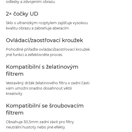
odlesky a zdvojením obrazu.
2× čočky UD
Sklo s ultranízkým rozptylem zajišťuje vysokou
kvalitu obrazu a zabraňuje aberacím.
Ovládací/zaostřovací kroužek
Pohodlně přiřaďte ovládací/zaostřovací kroužek
jiné funkci a zefektivněte proces.
Kompatibilní s želatinovým
filtrem
Vestavěný držák želatinového filtru v zadní části
vám umožní snadno dosáhnout větší
kreativity.
Kompatibilní se šroubovacím
filtrem
Obsahuje 30,5mm zadní závit pro filtry
neutrální hustoty nebo jiné efekty.