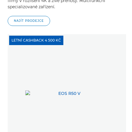
filmy v rozlišení 4K a živé přenosy. Multifunkční
specializované zařízení.
NAJÍT PRODEJCE
LETNÍ CASHBACK 4 500 KČ