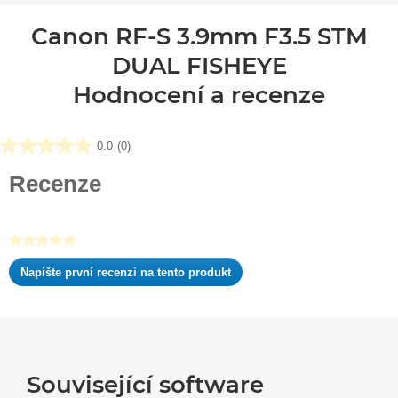
Canon RF-S 3.9mm F3.5 STM
DUAL FISHEYE
Hodnocení a recenze
0.0
(0)
0.0
z
Recenze
5
hvězdiček.
★★★★★
Žádná
Napište první recenzi na tento produkt
hodnota
.
pro
Tato
hodnocení
akce
otevře
dialogové
okno.
Související software