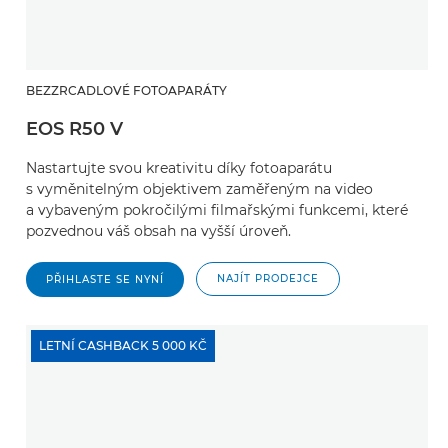
BEZZRCADLOVÉ FOTOAPARÁTY
EOS R50 V
Nastartujte svou kreativitu díky fotoaparátu
s vyměnitelným objektivem zaměřeným na video
a vybaveným pokročilými filmařskými funkcemi, které
pozvednou váš obsah na vyšší úroveň.
NAJÍT PRODEJCE
PŘIHLASTE SE NYNÍ
LETNÍ CASHBACK 5 000 KČ