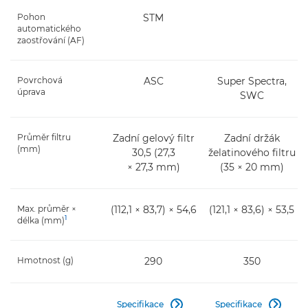
Pohon
STM
-
automatického
zaostřování (AF)
Povrchová
ASC
Super Spectra,
úprava
SWC
Průměr filtru
Zadní gelový filtr
Zadní držák
(mm)
30,5 (27,3
želatinového filtru
× 27,3 mm)
(35 × 20 mm)
Max. průměr ×
(112,1 × 83,7) × 54,6
(121,1 × 83,6) × 53,5
1
délka (mm)
Hmotnost (g)
290
350
Specifikace
Specifikace

