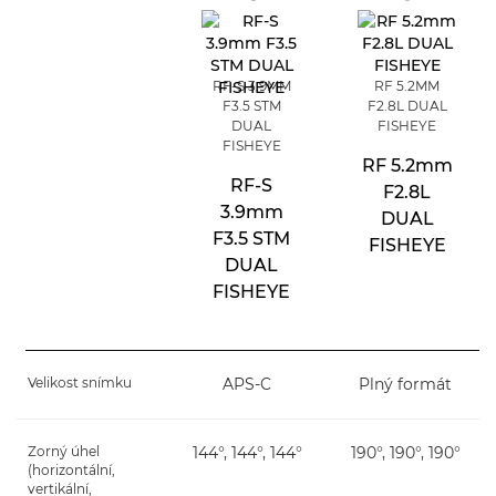
RF-S 3.9MM
RF 5.2MM
F3.5 STM
F2.8L DUAL
DUAL
FISHEYE
FISHEYE
RF 5.2mm
RF-S
F2.8L
3.9mm
DUAL
F3.5 STM
FISHEYE
DUAL
FISHEYE
Velikost snímku
APS-C
Plný formát
Zorný úhel
144°, 144°, 144°
190°, 190°, 190°
(horizontální,
vertikální,