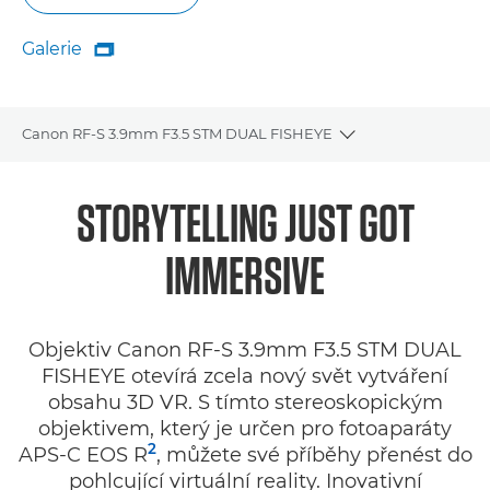
Galerie

Galerie
Canon RF-S 3.9mm F3.5 STM DUAL FISHEYE
Toggle breadcrum
Přehled
STORYTELLING JUST GOT
Specifikace
IMMERSIVE
Recenze
Objektiv Canon RF-S 3.9mm F3.5 STM DUAL
Podpora
FISHEYE otevírá zcela nový svět vytváření
obsahu 3D VR. S tímto stereoskopickým
objektivem, který je určen pro fotoaparáty
2
APS-C EOS R
, můžete své příběhy přenést do
pohlcující virtuální reality. Inovativní