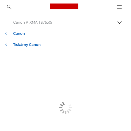
Canon Logo, back to ho
Canon PIXMA TS7650i
Přepn
Canon
Tiskárny Canon