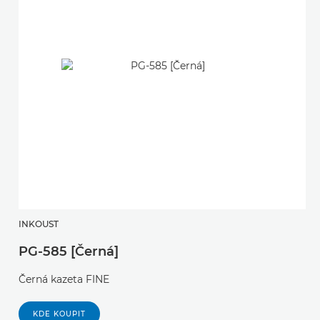
INKOUST
I
PG-585 [Černá]
C
Černá kazeta FINE
B
KDE KOUPIT