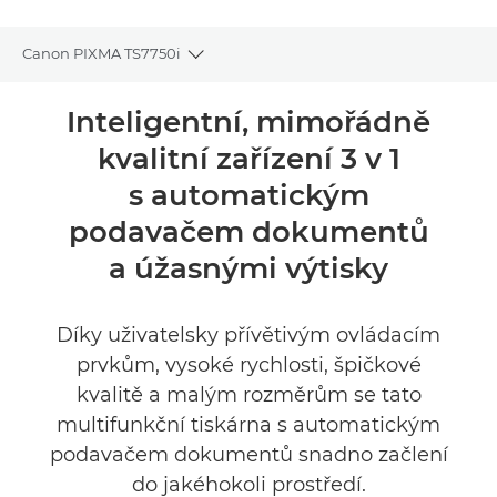
Canon PIXMA TS7750i
Toggle breadcrumbs
Přehled
Inteligentní, mimořádně
kvalitní zařízení 3 v 1
Specifikace
s automatickým
Recenze
podavačem dokumentů
a úžasnými výtisky
Podpora
Díky uživatelsky přívětivým ovládacím
prvkům, vysoké rychlosti, špičkové
kvalitě a malým rozměrům se tato
multifunkční tiskárna s automatickým
podavačem dokumentů snadno začlení
do jakéhokoli prostředí.