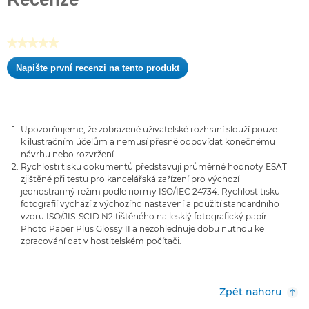
5
hvězdiček.
★★★★★
Žádná
Napište první recenzi na tento produkt
hodnota
.
pro
Tato
hodnocení
akce
otevře
Upozorňujeme, že zobrazené uživatelské rozhraní slouží pouze
dialogové
k ilustračním účelům a nemusí přesně odpovídat konečnému
okno.
návrhu nebo rozvržení.
Rychlosti tisku dokumentů představují průměrné hodnoty ESAT
zjištěné při testu pro kancelářská zařízení pro výchozí
jednostranný režim podle normy ISO/IEC 24734. Rychlost tisku
fotografií vychází z výchozího nastavení a použití standardního
vzoru ISO/JIS-SCID N2 tištěného na lesklý fotografický papír
Photo Paper Plus Glossy II a nezohledňuje dobu nutnou ke
zpracování dat v hostitelském počítači.
Zpět nahoru