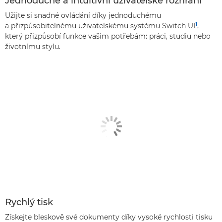
Jednoduché a intuitivní uživatelské rozhraní
Užijte si snadné ovládání díky jednoduchému
1
a přizpůsobitelnému uživatelskému systému Switch UI
,
který přizpůsobí funkce vašim potřebám: práci, studiu nebo
životnímu stylu.
Rychlý tisk
Získejte bleskově své dokumenty díky vysoké rychlosti tisku