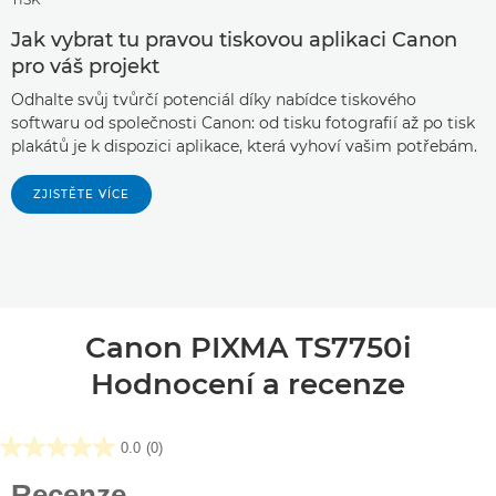
Jak vybrat tu pravou tiskovou aplikaci Canon
pro váš projekt
Odhalte svůj tvůrčí potenciál díky nabídce tiskového
softwaru od společnosti Canon: od tisku fotografií až po tisk
plakátů je k dispozici aplikace, která vyhoví vašim potřebám.
ZJISTĚTE VÍCE
Canon PIXMA TS7750i
Hodnocení a recenze
0.0
(0)
0.0
z
Recenze