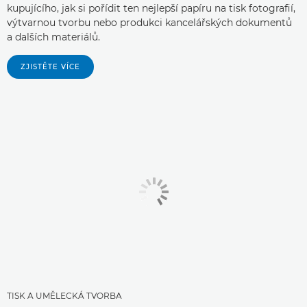
kupujícího, jak si pořídit ten nejlepší papíru na tisk fotografií,
výtvarnou tvorbu nebo produkci kancelářských dokumentů
a dalších materiálů.
ZJISTĚTE VÍCE
TISK A UMĚLECKÁ TVORBA