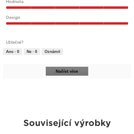
5
Hodnota
z
Hodnota,
5
5
Design
z
Design,
5
5
z
Užitečné?
5
Ano ·
0
Ne ·
0
Oznámit
Načíst více
Související výrobky