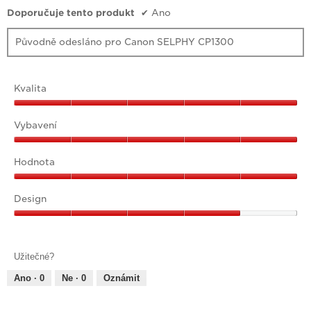
Doporučuje tento produkt
✔
Ano
Původně odesláno pro Canon SELPHY CP1300
Kvalita
Kvalita,
5
Vybavení
z
Vybavení,
5
5
Hodnota
z
Hodnota,
5
5
Design
z
Design,
5
4
z
Užitečné?
5
Ano ·
0
Ne ·
0
Oznámit