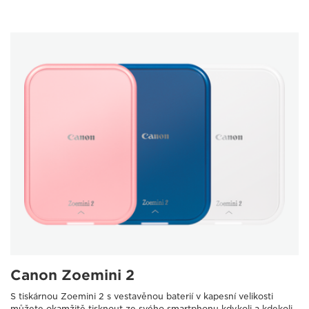
Canon Zoemini 2
S tiskárnou Zoemini 2 s vestavěnou baterií v kapesní velikosti
můžete okamžitě tisknout ze svého smartphonu kdykoli a kdekoli.