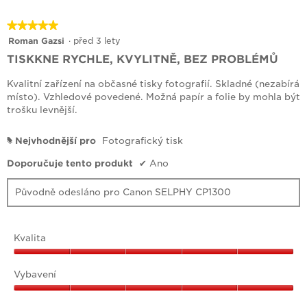
★★★★★
★★★★★
5
Roman Gazsi
·
před 3 lety
z
TISKKNE RYCHLE, KVYLITNĚ, BEZ PROBLÉMŮ
5
hvězdiček.
Kvalitní zařízení na občasné tisky fotografií. Skladné (nezabírá
místo). Vzhledové povedené. Možná papír a folie by mohla být
trošku levnější.
Nejvhodnější pro
Fotografický tisk
#
Doporučuje tento produkt
✔
Ano
Původně odesláno pro Canon SELPHY CP1300
Kvalita
Kvalita,
5
Vybavení
z
Vybavení,
5