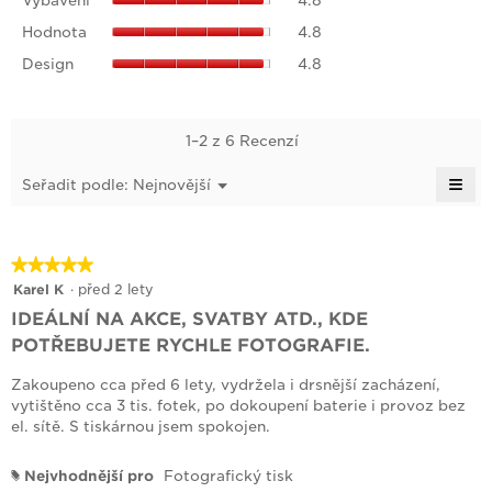
Vybavení
4.8
4.8
Průměrné
je
Hodnota,
z
hodnocení
Hodnota
4.8
4.8
Průměrné
5.
je
Design,
z
hodnocení
Design
4.8
4.8
Průměrné
5.
je
z
hodnocení
4.8
5.
je
z
4.8
1–2 z 6 Recenzí
5.
z
≡
5.
Nabídka
Seřadit podle:
Nejnovější
▼
Klik
na
násl
tlačí
★★★★★
★★★★★
se
aktu
5
Karel K
·
před 2 lety
obs
z
níže
IDEÁLNÍ NA AKCE, SVATBY ATD., KDE
5
POTŘEBUJETE RYCHLE FOTOGRAFIE.
hvězdiček.
Zakoupeno cca před 6 lety, vydržela i drsnější zacházení,
vytištěno cca 3 tis. fotek, po dokoupení baterie i provoz bez
el. sítě. S tiskárnou jsem spokojen.
Nejvhodnější pro
Fotografický tisk
#