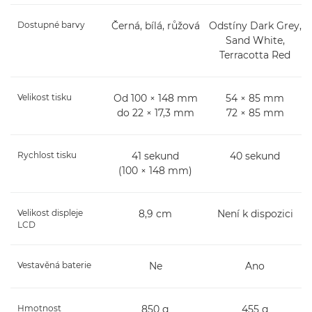
Dostupné barvy
Černá, bílá, růžová
Odstíny Dark Grey,
Sand White,
Terracotta Red
Velikost tisku
Od 100 × 148 mm
54 × 85 mm
do 22 × 17,3 mm
72 × 85 mm
Rychlost tisku
41 sekund
40 sekund
(100 × 148 mm)
Velikost displeje
8,9 cm
Není k dispozici
LCD
Vestavěná baterie
Ne
Ano
Hmotnost
850 g
455 g