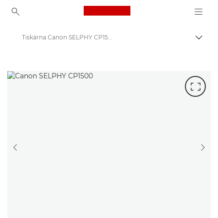
Canon Logo, back to ho
Tiskárna Canon SELPHY CP1500
Přepn
Canon
Tiskárny Canon
PŘEDCHOZÍ SNÍMEK
DAL