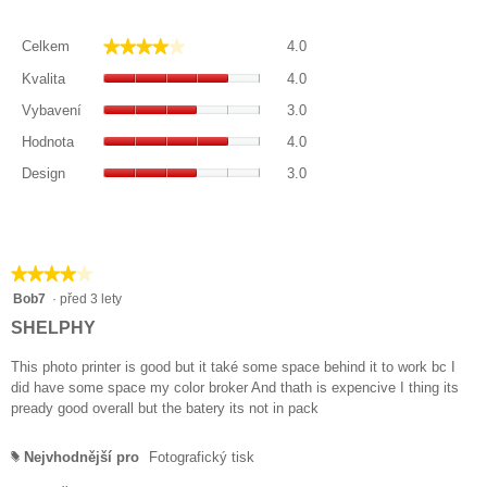
Celkem,
★★★★★
★★★★★
Celkem
4.0
Průměrné
Kvalita,
hodnocení
Kvalita
4.0
Průměrné
je
Vybavení,
hodnocení
Vybavení
3.0
4
Průměrné
je
Hodnota,
z
hodnocení
Hodnota
4.0
4
Průměrné
5.
je
Design,
z
hodnocení
Design
3.0
3
Průměrné
5.
je
z
hodnocení
4
5.
je
z
3
5.
z
★★★★★
★★★★★
5.
4
Bob7
·
před 3 lety
z
SHELPHY
5
hvězdiček.
This photo printer is good but it také some space behind it to work bc I
did have some space my color broker And thath is expencive I thing its
pready good overall but the batery its not in pack
Nejvhodnější pro
Fotografický tisk
#