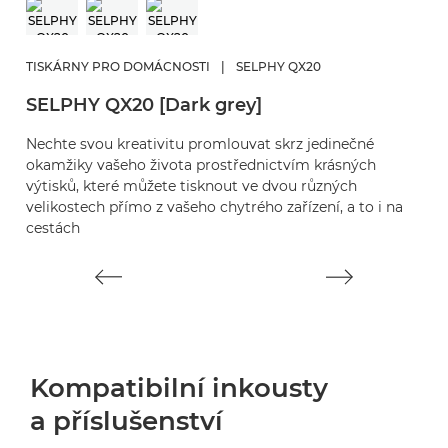
T
S
TISKÁRNY PRO DOMÁCNOSTI
|
SELPHY QX20
S
SELPHY QX20 [Dark grey]
vý
Nechte svou kreativitu promlouvat skrz jedinečné
okamžiky vašeho života prostřednictvím krásných
výtisků, které můžete tisknout ve dvou různých
velikostech přímo z vašeho chytrého zařízení, a to i na
cestách
Kompatibilní inkousty
a příslušenství