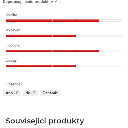
Doporučuje tento produkt
✔
Ano
Kvalita
Kvalita,
4
Vybavení
z
Vybavení,
5
3
Hodnota
z
Hodnota,
5
4
Design
z
Design,
5
3
z
Užitečné?
5
Ano ·
0
Ne ·
0
Oznámit
Související produkty