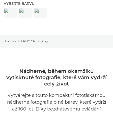
VYBERTE BARVU
Canon SELPHY CP1500
Toggle breadcrumbs
Přehled
Specifikace
Nádherné, během okamžiku
vytisknuté fotografie, které vám vydrží
Recenze
celý život
Podpora
Vytvářejte s touto kompaktní fototiskárnou
nádherné fotografie plné barev, které vydrží
KOUPIT INKOUST
až 100 let. Díky bezdrátovému ovládání