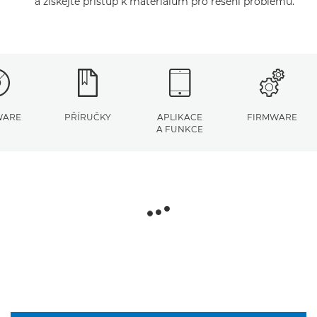
a získejte přístup k materiálům pro řešení problémů.
WARE
PŘÍRUČKY
APLIKACE
FIRMWARE
A FUNKCE