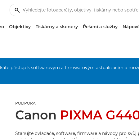
eo
Objektivy
Tiskárny a skenery
Řešení a služby
Nápově
získáte přístup k softwarovým a firmwarovým aktualizacím a mož
PODPORA
Canon
PIXMA G44
Stahujte ovladače, software, firmware a návody pro svů