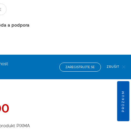
da a podpora
nost
ZRUŠIT
ZAREGISTRUJTE SE
PRŮZKUM
00
j produkt PIXMA