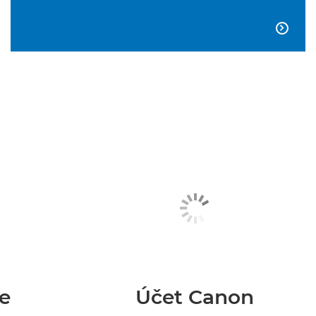

e
Účet Canon