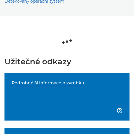
Detekovaný operační systém
Užitečné odkazy
Podrobnější informace o výrobku
