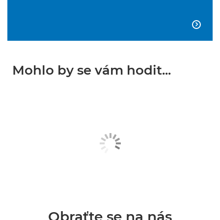

Mohlo by se vám hodit...
Obraťte se na nás