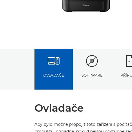
OVLADAČE
SOFTWARE
PŘÍR
Ovladače
Aby bylo možné propojit toto zařízení s počíta
produktu, případně, pokud nejsou dostupné žád