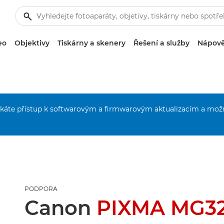
eo
Objektivy
Tiskárny a skenery
Řešení a služby
Nápově
získáte přístup k softwarovým a firmwarovým aktualizacím a mož
PODPORA
Canon
PIXMA MG3