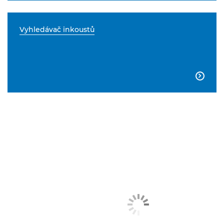
Vyhledávač inkoustů
