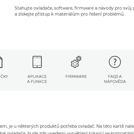
Stahujte ovladače, software, firmware a návody pro svů
a získejte přístup k materiálům pro řešení problémů.
UČKY
APLIKACE
FIRMWARE
FAQS A
A FUNKCE
NÁPOVĚDA
čem, je u některých produktů potřeba ovladač. Na této kartě nal
né ovladače, bude zde uvedeno vysvětlení týkající se kompatibil