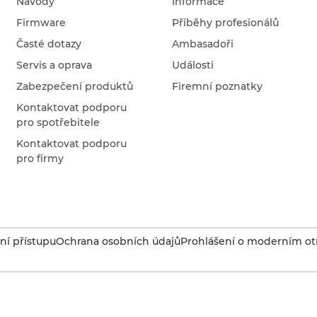
Návody
Informace
Firmware
Příběhy profesionálů
Časté dotazy
Ambasadoři
Servis a oprava
Události
Zabezpečení produktů
Firemní poznatky
Kontaktovat podporu
pro spotřebitele
Kontaktovat podporu
pro firmy
í přístupu
Ochrana osobních údajů
Prohlášení o moderním otr