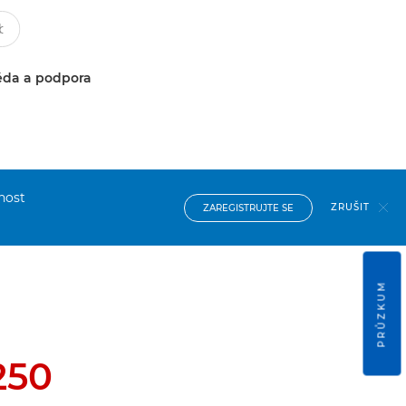
da a podpora
nost
ZRUŠIT
ZAREGISTRUJTE SE
PRŮZKUM
250