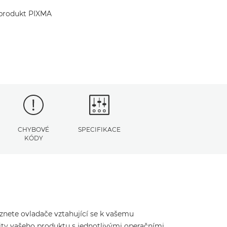
j produkt PIXMA
CHYBOVÉ
SPECIFIKACE
KÓDY
eznete ovladače vztahující se k vašemu
ity vašeho produktu s jednotlivými operačními