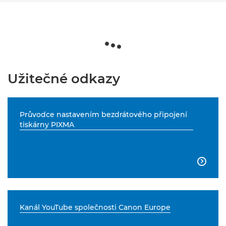
Užitečné odkazy
Průvodce nastavením bezdrátového připojení
tiskárny PIXMA

Kanál YouTube společnosti Canon Europe