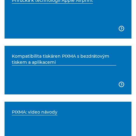
Příručka k technologii Apple Airprint

Kompatibilita tiskáren PIXMA s bezdrátovým
tiskem a aplikacemi

PIXMA: video návody