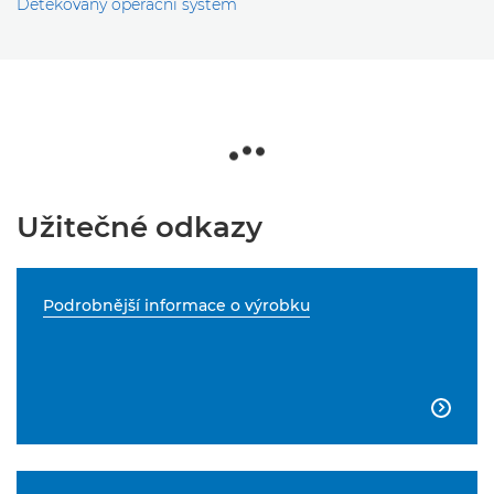
Detekovaný operační systém
Užitečné odkazy
Podrobnější informace o výrobku
