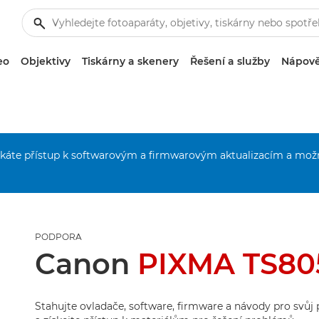
eo
Objektivy
Tiskárny a skenery
Řešení a služby
Nápově
získáte přístup k softwarovým a firmwarovým aktualizacím a mož
PODPORA
Canon
PIXMA TS80
Stahujte ovladače, software, firmware a návody pro svů