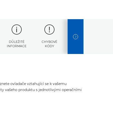
NEXT SLIDE
DŮLEŽITÉ
CHYBOVÉ
SPECIFIKACE
INFORMACE
KÓDY
eznete ovladače vztahující se k vašemu
ity vašeho produktu s jednotlivými operačními