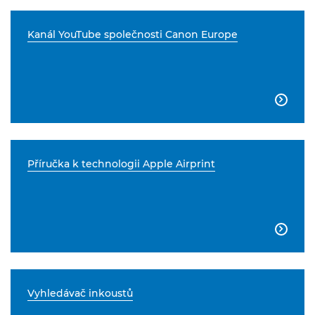
Kanál YouTube společnosti Canon Europe

Příručka k technologii Apple Airprint

Vyhledávač inkoustů