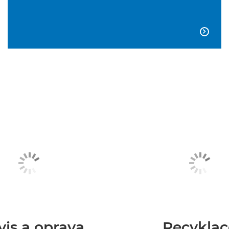

vis a oprava
Recyklac