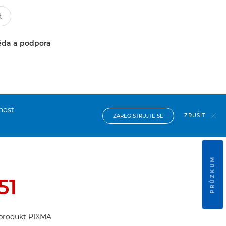
da a podpora
nost
ZRUŠIT
ZAREGISTRUJTE SE
PRŮZKUM
51
j produkt PIXMA