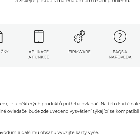
a získejte přístup k materiálům pro řešení problémů.
UČKY
APLIKACE
FIRMWARE
FAQS A
A FUNKCE
NÁPOVĚDA
čem, je u některých produktů potřeba ovladač. Na této kartě nal
né ovladače, bude zde uvedeno vysvětlení týkající se kompatibil
ávodům a dalšímu obsahu využijte karty výše.