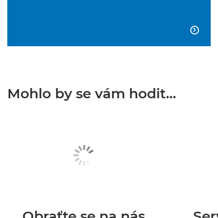

Mohlo by se vám hodit...
Obraťte se na nás
Ser