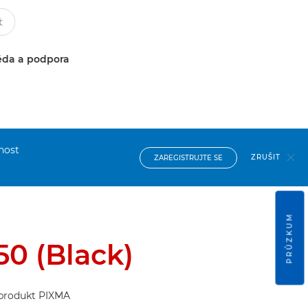
da a podpora
nost
ZRUŠIT
ZAREGISTRUJTE SE
PRŮZKUM
0 (Black)
j produkt PIXMA