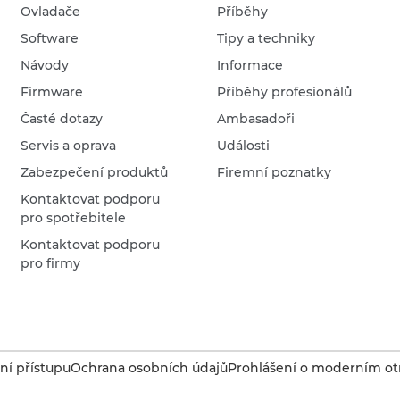
Ovladače
Příběhy
Software
Tipy a techniky
Návody
Informace
Firmware
Příběhy profesionálů
Časté dotazy
Ambasadoři
Servis a oprava
Události
Zabezpečení produktů
Firemní poznatky
Kontaktovat podporu
pro spotřebitele
Kontaktovat podporu
pro firmy
í přístupu
Ochrana osobních údajů
Prohlášení o moderním otr