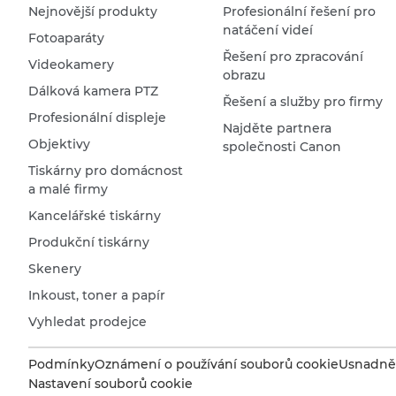
Nejnovější produkty
Profesionální řešení pro
natáčení videí
Fotoaparáty
Řešení pro zpracování
Videokamery
obrazu
Dálková kamera PTZ
Řešení a služby pro firmy
Profesionální displeje
Najděte partnera
Objektivy
společnosti Canon
Tiskárny pro domácnost
a malé firmy
Kancelářské tiskárny
Produkční tiskárny
Skenery
Inkoust, toner a papír
Vyhledat prodejce
Podmínky
Oznámení o používání souborů cookie
Usnadněn
Nastavení souborů cookie