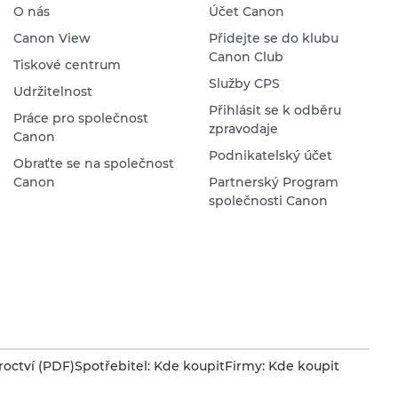
O nás
Účet Canon
Canon View
Přidejte se do klubu
Canon Club
Tiskové centrum
Služby CPS
Udržitelnost
Přihlásit se k odběru
Práce pro společnost
zpravodaje
Canon
Podnikatelský účet
Obraťte se na společnost
Canon
Partnerský Program
společnosti Canon
octví (PDF)
Spotřebitel: Kde koupit
Firmy: Kde koupit