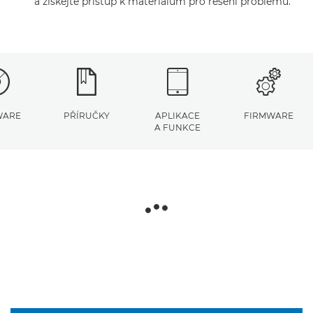
a získejte přístup k materiálům pro řešení problémů.
WARE
PŘÍRUČKY
APLIKACE
FIRMWARE
A FUNKCE