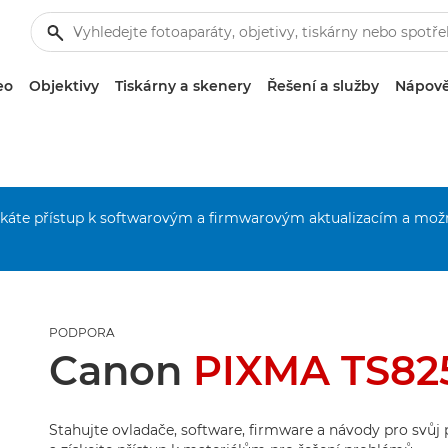
eo
Objektivy
Tiskárny a skenery
Řešení a služby
Nápově
získáte přístup k softwarovým a firmwarovým aktualizacím a mož
PODPORA
Canon
PIXMA TS825
Stahujte ovladače, software, firmware a návody pro svů