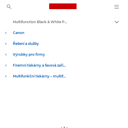
Canon Logo, back to ho
Multifunction Black & White Printers
Přepn
Canon
Řešení a služby
Výrobky pro firmy
Firemní tiskárny a faxová zařízení
Multifunkční tiskárny – multifunkční tiskárny