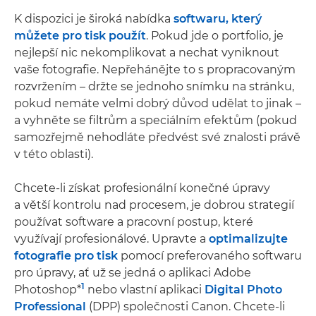
K dispozici je široká nabídka
softwaru, který
můžete pro tisk použít
. Pokud jde o portfolio, je
nejlepší nic nekomplikovat a nechat vyniknout
vaše fotografie. Nepřehánějte to s propracovaným
rozvržením – držte se jednoho snímku na stránku,
pokud nemáte velmi dobrý důvod udělat to jinak –
a vyhněte se filtrům a speciálním efektům (pokud
samozřejmě nehodláte předvést své znalosti právě
v této oblasti).
Chcete-li získat profesionální konečné úpravy
a větší kontrolu nad procesem, je dobrou strategií
používat software a pracovní postup, které
využívají profesionálové. Upravte a
optimalizujte
fotografie pro tisk
pomocí preferovaného softwaru
pro úpravy, ať už se jedná o aplikaci Adobe
1
Photoshop*
nebo vlastní aplikaci
Digital Photo
Professional
(DPP) společnosti Canon. Chcete-li