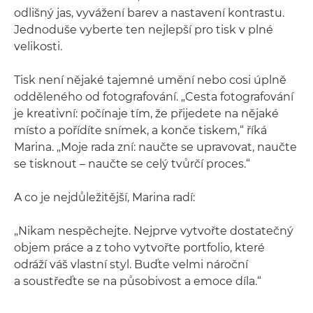
odlišný jas, vyvážení barev a nastavení kontrastu.
Jednoduše vyberte ten nejlepší pro tisk v plné
velikosti.
Tisk není nějaké tajemné umění nebo cosi úplně
odděleného od fotografování. „Cesta fotografování
je kreativní: počínaje tím, že přijedete na nějaké
místo a pořídíte snímek, a konče tiskem,“ říká
Marina. „Moje rada zní: naučte se upravovat, naučte
se tisknout – naučte se celý tvůrčí proces.“
A co je nejdůležitější, Marina radí:
„Nikam nespěchejte. Nejprve vytvořte dostatečný
objem práce a z toho vytvořte portfolio, které
odráží váš vlastní styl. Buďte velmi nároční
a soustřeďte se na působivost a emoce díla.“