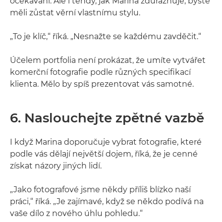
očekávání. Ale i tehdy, jak Marina zdůrazňuje, byste
měli zůstat věrní vlastnímu stylu.
„To je klíč,“ říká. „Nesnažte se každému zavděčit.“
Účelem portfolia není prokázat, že umíte vytvářet
komerční fotografie podle různých specifikací
klienta. Mělo by spíš prezentovat vás samotné.
6. Naslouchejte zpětné vazbě
I když Marina doporučuje vybrat fotografie, které
podle vás dělají největší dojem, říká, že je cenné
získat názory jiných lidí.
„Jako fotografové jsme někdy příliš blízko naší
práci,“ říká. „Je zajímavé, když se někdo podívá na
vaše dílo z nového úhlu pohledu.“