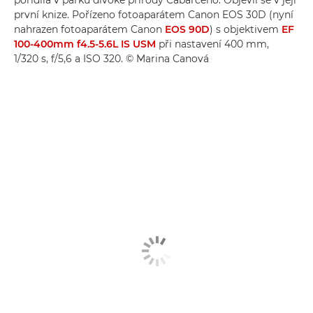
pořídila v parku divoké přírody Cabárceno. Objevil se v její
první knize. Pořízeno fotoaparátem Canon EOS 30D (nyní
nahrazen fotoaparátem Canon
EOS 90D
) s objektivem
EF
100-400mm f4.5-5.6L IS USM
při nastavení 400 mm,
1/320 s, f/5,6 a ISO 320. © Marina Canová