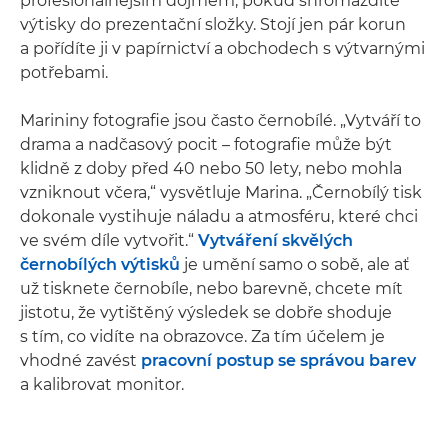
profesionálnějším dojmem, pokud shromáždíte
výtisky do prezentační složky. Stojí jen pár korun
a pořídíte ji v papírnictví a obchodech s výtvarnými
potřebami.
Marininy fotografie jsou často černobílé. „Vytváří to
drama a nadčasový pocit – fotografie může být
klidně z doby před 40 nebo 50 lety, nebo mohla
vzniknout včera,“ vysvětluje Marina. „Černobílý tisk
dokonale vystihuje náladu a atmosféru, které chci
ve svém díle vytvořit.“
Vytváření skvělých
černobílých výtisků
je umění samo o sobě, ale ať
už tisknete černobíle, nebo barevně, chcete mít
jistotu, že vytištěný výsledek se dobře shoduje
s tím, co vidíte na obrazovce. Za tím účelem je
vhodné zavést
pracovní postup se správou barev
a kalibrovat monitor.