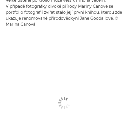
Velké tištěné portfolio může vést k mnoha věcem.
V případě fotografky divoké přírody Mariny Canové se
portfolio fotografií zvířat stalo její první knihou, kterou zde
ukazuje renomované přírodovědkyni Jane Goodallové. ©
Marina Canová