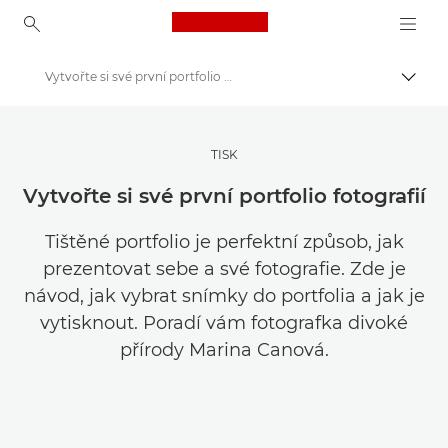
Canon Logo, back to ho
Vytvořte si své první portfolio fotografií
Přepn
Canon
Ukládejte své fotografie a videa levněji
TISK
Vytvořte si své první portfolio fotografií
Tištěné portfolio je perfektní způsob, jak
prezentovat sebe a své fotografie. Zde je
návod, jak vybrat snímky do portfolia a jak je
vytisknout. Poradí vám fotografka divoké
přírody Marina Canová.