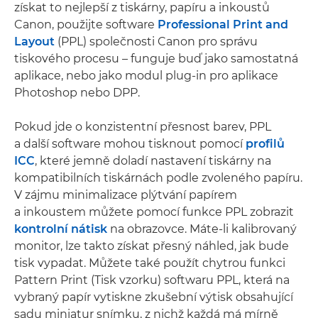
získat to nejlepší z tiskárny, papíru a inkoustů
Canon, použijte software
Professional Print and
Layout
(PPL) společnosti Canon pro správu
tiskového procesu – funguje buď jako samostatná
aplikace, nebo jako modul plug-in pro aplikace
Photoshop nebo DPP.
Pokud jde o konzistentní přesnost barev, PPL
a další software mohou tisknout pomocí
profilů
ICC
, které jemně doladí nastavení tiskárny na
kompatibilních tiskárnách podle zvoleného papíru.
V zájmu minimalizace plýtvání papírem
a inkoustem můžete pomocí funkce PPL zobrazit
kontrolní nátisk
na obrazovce. Máte-li kalibrovaný
monitor, lze takto získat přesný náhled, jak bude
tisk vypadat. Můžete také použít chytrou funkci
Pattern Print (Tisk vzorku) softwaru PPL, která na
vybraný papír vytiskne zkušební výtisk obsahující
sadu miniatur snímku, z nichž každá má mírně