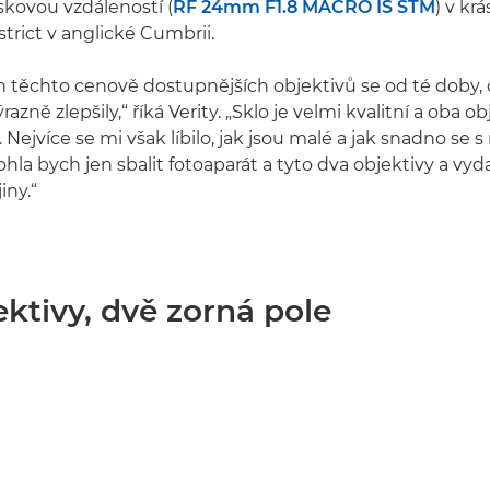
kovou vzdáleností (
RF 24mm F1.8 MACRO IS STM
) v kr
strict v anglické Cumbrii.
on těchto cenově dostupnějších objektivů se od té doby, 
razně zlepšily,“ říká Verity. „Sklo je velmi kvalitní a oba o
. Nejvíce se mi však líbilo, jak jsou malé a jak snadno se s
hla bych jen sbalit fotoaparát a tyto dva objektivy a vyd
iny.“
ktivy, dvě zorná pole