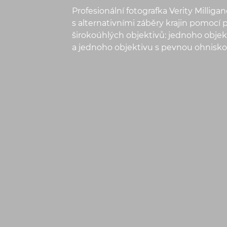
Profesionální fotografka Verity Millig
s alternativními záběry krajin pomoc
širokoúhlých objektivů: jednoho obj
a jednoho objektivu s pevnou ohnisko