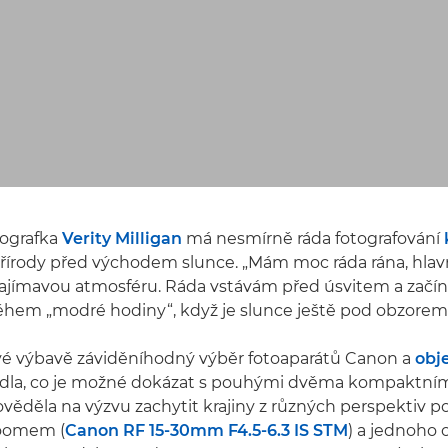
ografka
Verity Milligan
má nesmírně ráda fotografování
řírody před východem slunce. „Mám moc ráda rána, hlav
k zajímavou atmosféru. Ráda vstávám před úsvitem a zač
ěhem „modré hodiny“, když je slunce ještě pod obzorem
své výbavě záviděníhodný výběr fotoaparátů Canon a
obje
edla, co je možné dokázat s pouhými dvěma kompaktním
ověděla na výzvu zachytit krajiny z různých perspektiv 
zoomem (
Canon RF 15-30mm F4.5-6.3 IS STM
) a jednoho 