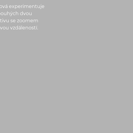
anová experimentuje
í pouhých dvou
ektivu se zoomem
vou vzdáleností.