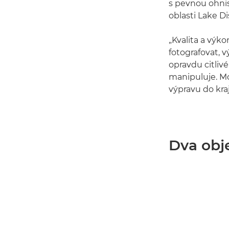
s pevnou ohnis
oblasti Lake Di
„Kvalita a výk
fotografovat, vý
opravdu citlivé
manipuluje. Mo
výpravu do kraj
Dva obje