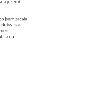
ásné jezerní
co jsem začala
bjektivy jsou
 nimi
at se na