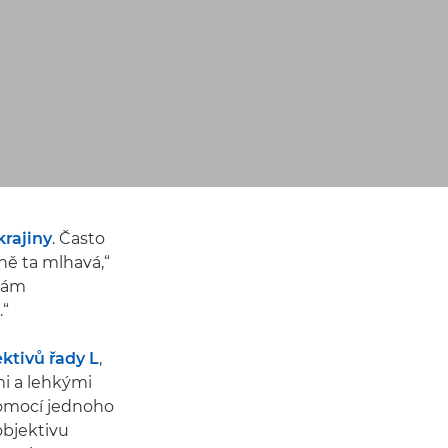
krajiny
. Často
ně ta mlhavá,“
ínám
.“
ktivů řady L
,
i a lehkými
pomocí jednoho
objektivu