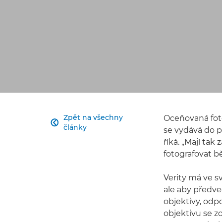
Zpět na všechny
Oceňovaná fot

články
se vydává do p
říká. „Mají ta
fotografovat b
Verity má ve 
ale aby předv
objektivy, odp
objektivu se 