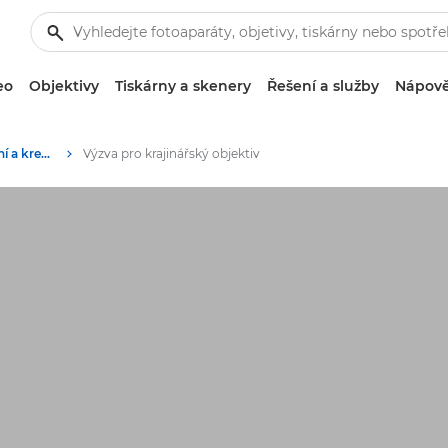
eo
Objektivy
Tiskárny a skenery
Řešení a služby
Nápově
Příběhy o fotografování a kreativitě
Výzva pro krajinářský objektiv