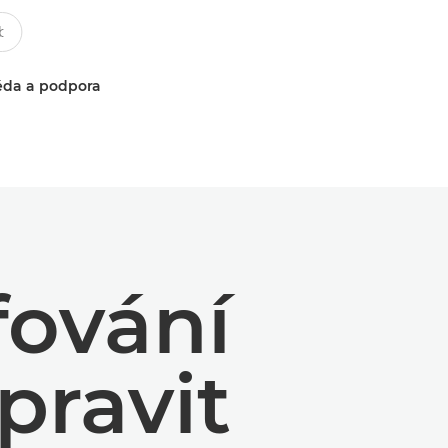
da a podpora
fování
pravit