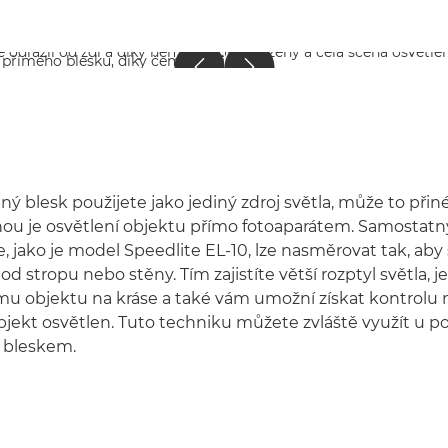
ý blesk použijete jako jediný zdroj světla, může to přin
inou je osvětlení objektu přímo fotoaparátem. Samostatn
e, jako je model Speedlite EL-10, lze nasměrovat tak, ab
 od stropu nebo stěny. Tím zajistíte větší rozptyl světla, j
mu objektu na kráse a také vám umožní získat kontrolu
ekt osvětlen. Tuto techniku můžete zvláště využít u po
s bleskem.