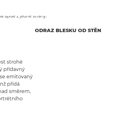
ODRAZ BLESKU OD STĚN
ést strohé
ý přídavný
y se emitovaný
enž přidá
 nad směrem,
rtrétního