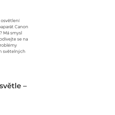
 osvětlení
toaparát Canon
t? Má smysl
odívejte se na
problémy
ch světelných
světle –