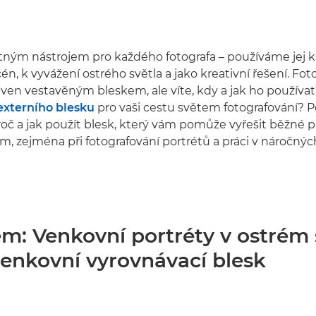
tným nástrojem pro každého fotografa – používáme jej k
én, k vyvážení ostrého světla a jako kreativní řešení. Fo
en vestavěným bleskem, ale víte, kdy a jak ho používa
externího blesku
pro vaši cestu světem fotografování? P
oč a jak použít blesk, který vám pomůže vyřešit běžné 
ím, zejména při fotografování portrétů a práci v náročný
ém: Venkovní portréty v ostrém 
venkovní vyrovnávací blesk