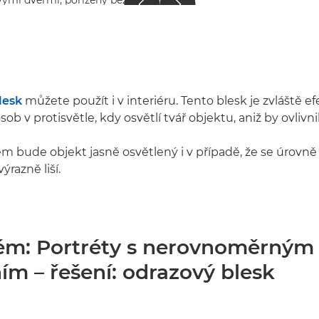
lesk
můžete použít i v interiéru. Tento blesk je zvláště efe
sob v protisvětle, kdy osvětlí tvář objektu, aniž by ovlivni
 bude objekt jasně osvětlený i v případě, že se úrovně
ýrazně liší.
lém: Portréty s nerovnoměrným
ím – řešení: odrazový blesk