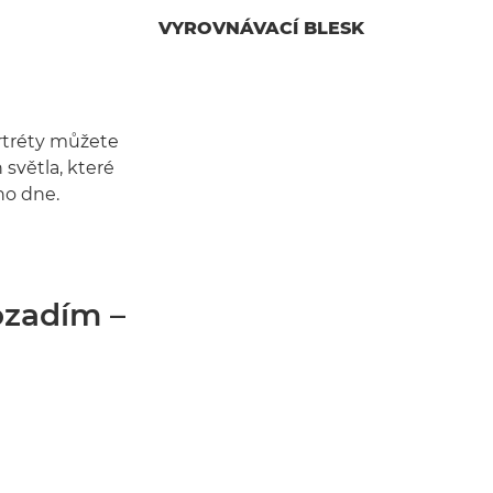
VYROVNÁVACÍ BLESK
rtréty můžete
 světla, které
ho dne.
ozadím –