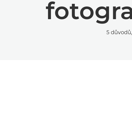
fotogr
5 důvodů,