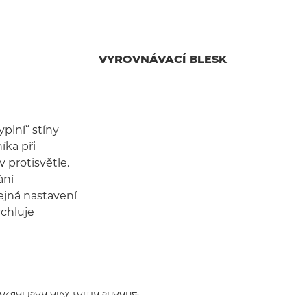
VYROVNÁVACÍ BLESK
yplní“ stíny
íka při
 protisvětle.
ání
jná nastavení
ychluje