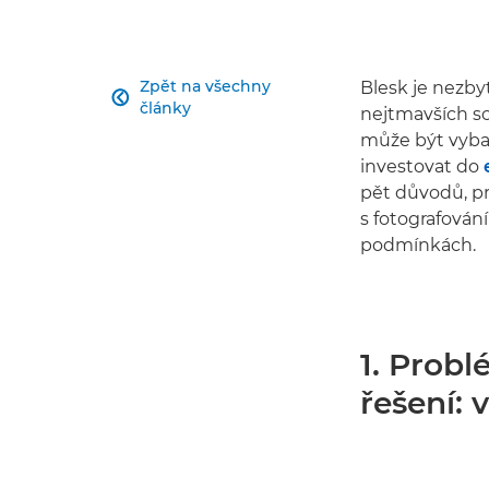
Zpět na všechny
Blesk je nezby

články
nejtmavších sc
může být vybav
investovat do
pět důvodů, pr
s fotografován
podmínkách.
1. Probl
řešení: 