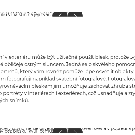
ní v exteriéru může být užitečné použít blesk, protože „v
ké obličeje ostrým sluncem. Jedná se o skvělého pomocn
portrétů, který vám rovněž pomůže lépe osvětlit objekty v
 fotografují například svatební fotografové. Fotografov
yrovnávacím bleskem jim umožňuje zachovat zhruba ste
 portréty v interiérech i exteriérech, což usnadňuje a zr
rých snímků.