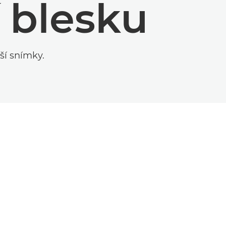
 blesku
ší snímky.