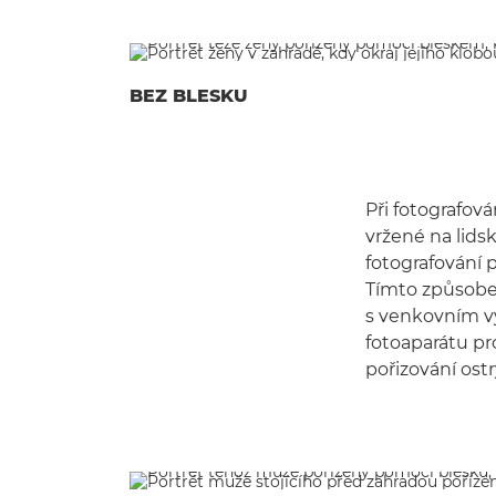
BEZ BLESKU
Při fotografová
vržené na lids
fotografování 
Tímto způsobem
s venkovním v
fotoaparátu pro
pořizování ost