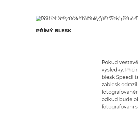
PŘÍMÝ BLESK
Pokud vestavěn
výsledky. Příč
blesk Speedlit
záblesk odrazil
fotografované
odkud bude obj
fotografování 