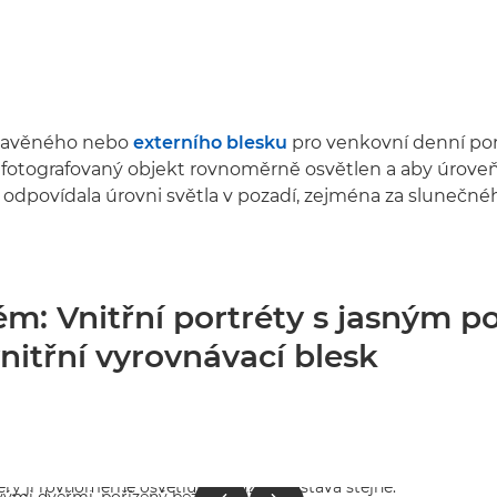
estavěného nebo
externího blesku
pro venkovní denní po
byl fotografovaný objekt rovnoměrně osvětlen a aby úroveň
 odpovídala úrovni světla v pozadí, zejména za slunečné
ém: Vnitřní portréty s jasným p
vnitřní vyrovnávací blesk