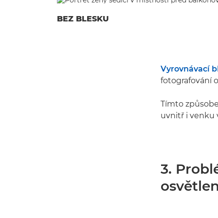
BEZ BLESKU
Vyrovnávací b
fotografování o
Tímto způsobem
uvnitř i venku v
3. Prob
osvětlen