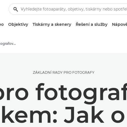
eo
Objektivy
Tiskárny a skenery
Řešení a služby
Nápově
Tipy a techniky pro fotografování a tisk
ZÁKLADNÍ RADY PRO FOTOGRAFY
pro fotogra
skem: Jak o