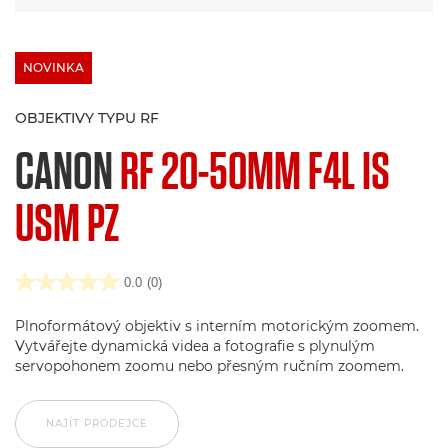
NOVINKA
OBJEKTIVY TYPU RF
CANON
RF 20-50MM F4L IS
USM PZ
0.0
(0)
Plnoformátový objektiv s interním motorickým zoomem.
Vytvářejte dynamická videa a fotografie s plynulým
servopohonem zoomu nebo přesným ručním zoomem.
NAJÍT PRODEJCE