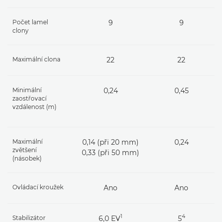
Počet lamel
9
9
clony
Maximální clona
22
22
Minimální
0,24
0,45
zaostřovací
vzdálenost (m)
Maximální
0,14 (při 20 mm)
0,24
zvětšení
0,33 (při 50 mm)
(násobek)
Ovládací kroužek
Ano
Ano
1
4
Stabilizátor
6,0 EV
5