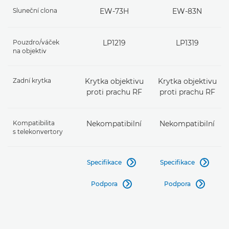
Sluneční clona
EW-73H
EW-83N
Pouzdro/váček
LP1219
LP1319
na objektiv
Zadní krytka
Krytka objektivu
Krytka objektivu
proti prachu RF
proti prachu RF
Kompatibilita
Nekompatibilní
Nekompatibilní
s telekonvertory
Specifikace
Specifikace


Podpora
Podpora

