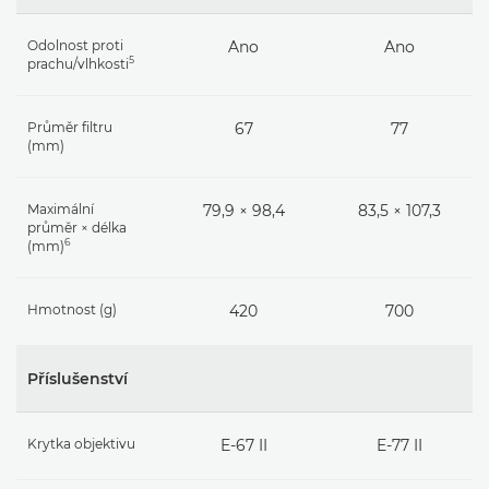
Odolnost proti
Ano
Ano
5
prachu/vlhkosti
Průměr filtru
67
77
(mm)
Maximální
79,9 × 98,4
83,5 × 107,3
průměr × délka
6
(mm)
Hmotnost (g)
420
700
Příslušenství
Krytka objektivu
E-67 II
E-77 II