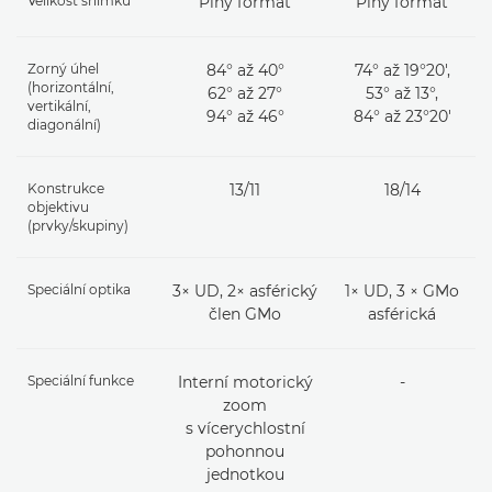
Velikost snímku
Plný formát
Plný formát
Zorný úhel
84° až 40°
74° až 19°20',
(horizontální,
62° až 27°
53° až 13°,
vertikální,
94° až 46°
84° až 23°20'
diagonální)
Konstrukce
13/11
18/14
objektivu
(prvky/skupiny)
Speciální optika
3× UD, 2× asférický
1× UD, 3 × GMo
člen GMo
asférická
Speciální funkce
Interní motorický
-
zoom
s vícerychlostní
pohonnou
jednotkou