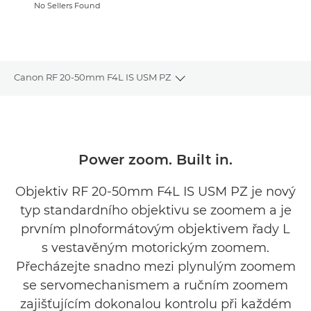
No Sellers Found
Canon RF 20-50mm F4L IS USM PZ
Toggle breadcrumbs
Přehled
Specifikace
Power zoom. Built in.
Galerie
Objektiv RF 20-50mm F4L IS USM PZ je nový
typ standardního objektivu se zoomem a je
Recenze
prvním plnoformátovým objektivem řady L
s vestavěným motorickým zoomem.
Podpora
Přecházejte snadno mezi plynulým zoomem
NAJÍT PRODEJCE
se servomechanismem a ručním zoomem
No Sellers Found
zajišťujícím dokonalou kontrolu při každém