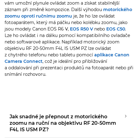
vám umožní plynule ovládat zoom a získat stabilnější
záznam při změně kompozice. Další výhodou
motorického
zoomu oproti ručnímu zoomu
je, že ho lze ovládat
fotoaparátem, který má páčku nebo kolébku zoomu, jako
jsou modely Canon EOS R6 V,
EOS R50 V
nebo
EOS C50
.
Lze ho ovládat i na dálku pomocí kompatibilního ovladače
nebo softwarové aplikace. Například motorický zoom
objektivu RF 20-50mm F4L IS USM PZ lze ovládat
z chytrého telefonu nebo tabletu pomocí
aplikace Canon
Camera Connect
, což je ideální pro přibližování
a oddalování při prezentaci produktů na fotoaparát nebo při
snímání rozhovoru.
Jak snadné je přepnout z motorického
zoomu na ruční na objektivu RF 20-50mm
F4L IS USM PZ?