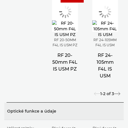
RF 20-50MM
RF 24-105MM
F4L IS USM PZ
F4L IS USM
RF 20-
RF 24-
50mm F4L
105mm
IS USM PZ
F4L IS
USM
1-2
of
3
Optické funkce a údaje