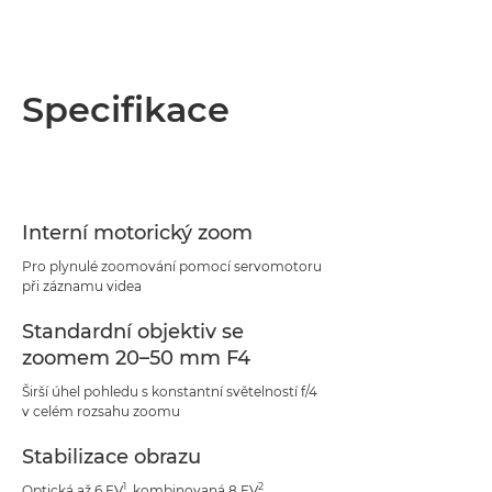
Specifikace
Interní motorický zoom
Pro plynulé zoomování pomocí servomotoru
při záznamu videa
Standardní objektiv se
zoomem 20–50 mm F4
Širší úhel pohledu s konstantní světelností f/4
v celém rozsahu zoomu
Stabilizace obrazu
1
2
Optická až 6 EV
, kombinovaná 8 EV