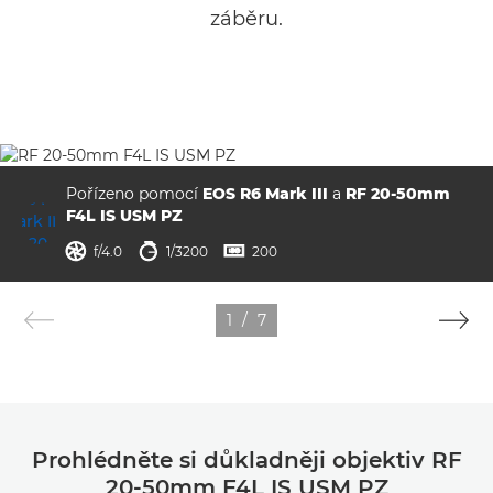
záběru.
Pořízeno pomocí
EOS R6 Mark III
a
RF 20-50mm
F4L IS USM PZ
clona
rychlost závěrky
ISO



f/4.0
1/3200
200
1
/
7
Prohlédněte si důkladněji objektiv RF
20-50mm F4L IS USM PZ