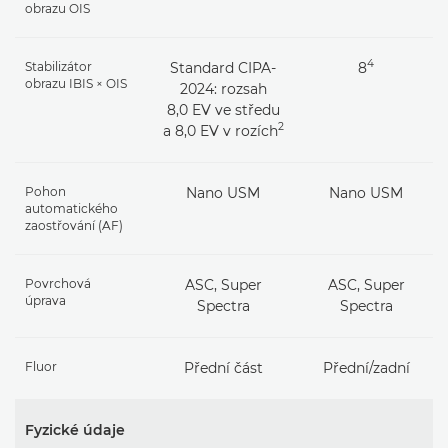
obrazu OIS
4
Stabilizátor
Standard CIPA-
8
obrazu IBIS × OIS
2024: rozsah
8,0 EV ve středu
2
a 8,0 EV v rozích
Pohon
Nano USM
Nano USM
automatického
zaostřování (AF)
Povrchová
ASC, Super
ASC, Super
úprava
Spectra
Spectra
Fluor
Přední část
Přední/zadní
Fyzické údaje