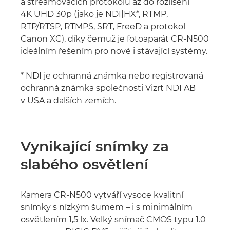
a streamovacích protokolů až do rozlišení
4K UHD 30p (jako je NDI|HX*, RTMP,
RTP/RTSP, RTMPS, SRT, FreeD a protokol
Canon XC), díky čemuž je fotoaparát CR-N500
ideálním řešením pro nové i stávající systémy.
* NDI je ochranná známka nebo registrovaná
ochranná známka společnosti Vizrt NDI AB
v USA a dalších zemích.
Vynikající snímky za
slabého osvětlení
Kamera CR-N500 vytváří vysoce kvalitní
snímky s nízkým šumem – i s minimálním
osvětlením 1,5 lx. Velký snímač CMOS typu 1.0