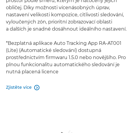
prostor podle směru, kterým je natočený jejich
obličej. Díky možnosti vícenásobných úprav,
nastavení velikosti kompozice, citlivosti sledování,
vyloučených zón, prioritní zobrazovací oblasti
a dalších je snadné dosáhnout ideálního nastavení.
*Bezplatná aplikace Auto Tracking App RA-AT001
(Lite) (Automatické sledování) dostupná
prostřednictvím firmwaru 1.5.0 nebo novějšího. Pro
plnou funkcionalitu automatického sledování je
nutná placená licence
Zjistěte více
