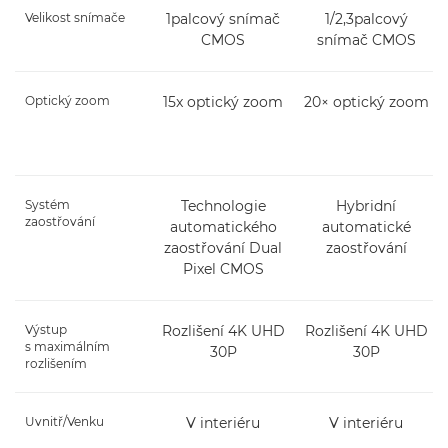
Velikost snímače
1palcový snímač
1/2,3palcový
CMOS
snímač CMOS
Optický zoom
15x optický zoom
20× optický zoom
Systém
Technologie
Hybridní
zaostřování
automatického
automatické
zaostřování Dual
zaostřování
Pixel CMOS
Výstup
Rozlišení 4K UHD
Rozlišení 4K UHD
s maximálním
30P
30P
rozlišením
Uvnitř/Venku
V interiéru
V interiéru