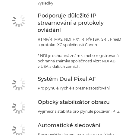
výsledky
Podporuje důležité IP
streamování a protokoly
ovládání
RTMP/RTMPS, NDI|HX*, RTP/RTSP, SRT, FreeD
a protokol XC společnosti Canon
* NDI je ochranná známka nebo registrovaná
ochranná známka společnosti Vizrt NDI AB
v USA a dalších zemích.
Systém Dual Pixel AF
Pro plynulé, rychlé a přesné zaostřování
Optický stabilizátor obrazu
Výjimečná stabilita pro plynulé používání PTZ
Automatické sledování
S nejnovějším firmwarem zdarma můžete