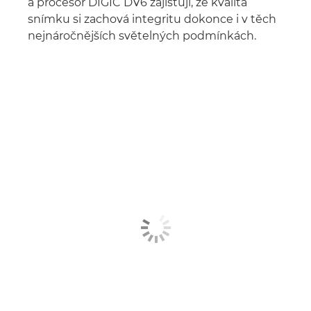
a procesor DIGIC DV6 zajišťují, že kvalita
snímku si zachová integritu dokonce i v těch
nejnáročnějších světelných podmínkách.