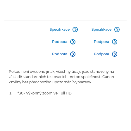
Specifikace
Specifikace


Podpora
Podpora


Podpora
Podpora


Pokud není uvedeno jinak, všechny údaje jsou stanoveny na
základě standardních testovacích metod společnosti Canon.
Změny bez předchozího upozornění vyhrazeny.
*30× výkonný zoom ve Full HD