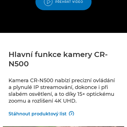
PŘEHRÁT VIDEO
Hlavní funkce kamery CR-
N500
Kamera CR-N500 nabízí precizní ovládání
a plynulé IP streamování, dokonce i při
slabém osvětlení, a to díky 15× optickému
zoomu a rozlišení 4K UHD.
Stáhnout produktový list
