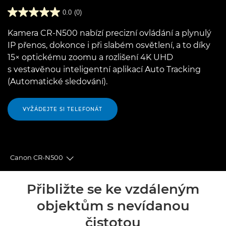
0.0
(0)
Kamera CR-N500 nabízí precizní ovládání a plynulý
IP přenos, dokonce i při slabém osvětlení, a to díky
15× optickému zoomu a rozlišení 4K UHD
s vestavěnou inteligentní aplikací Auto Tracking
(Automatické sledování).
VYŽÁDEJTE SI TELEFONÁT
Canon CR-N500
Toggle breadcrumbs
Přehled
Přibližte se ke vzdáleným
objektům s nevídanou
Specifikace
čistotou