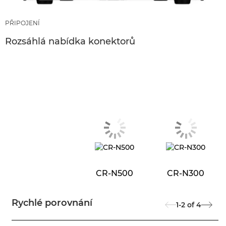
PŘIPOJENÍ
Rozsáhlá nabídka konektorů
CR-N500
CR-N300
Rychlé porovnání
1-2
of
4