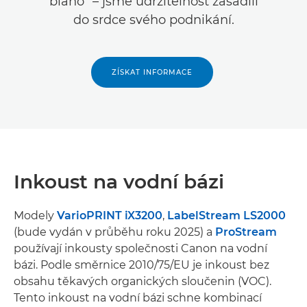
blaho“ – jsme udržitelnost zasadili
do srdce svého podnikání.
ZÍSKAT INFORMACE
Inkoust na vodní bázi
Modely
VarioPRINT iX3200
,
LabelStream LS2000
(bude vydán v průběhu roku 2025) a
ProStream
používají inkousty společnosti Canon na vodní
bázi. Podle směrnice 2010/75/EU je inkoust bez
obsahu těkavých organických sloučenin (VOC).
Tento inkoust na vodní bázi schne kombinací