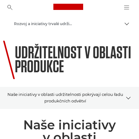
Canon Logo, back to ho
Rozvoj a iniciativy trvalé udržitelnosti
Přepn
Canon
UDRŽITELNOST V OBLASTI
PRODUKCE
Naše iniciativy v oblasti udržitelnosti pokrývají celou řadu
produkčních odvětví
PRŮMYSL
Naše iniciativy
BROŽURY
v oblasti