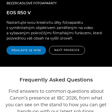
BEZZRCADLOVÉ FOTOAPARÁTY
EOS R50 V
Nastartujte svou kreativitu díky fotoaparátu
s vyměnitelným objektivem zaměřeným na video
a vybaveným pokročilými filmařskými funkcemi, které
pozvednou váš obsah na vyšší úroveň.
NAJÍT PRODEJCE
PŘIHLASTE SE NYNÍ
Frequently Asked Questions
Find answers to common questions about
Canon’s presence at IBC 2026, from what
you can see on the stand to how you can get
hands-on with our latest solutions.