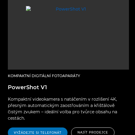
KOMPAKTNÍ DIGITÁLNÍ FOTOAPARÁTY
PowerShot V1
Kompaktní videokamera s natáčením v rozlišení 4K,
přesným automatickým zaostřováním a křišťálově
čistým zvukem – ideální volba pro tvůrce obsahu na
cestách.
NAJÍT PRODEJCE
VYŽÁDEJTE SI TELEFONÁT