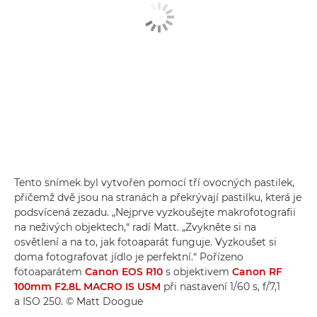
Tento snímek byl vytvořen pomocí tří ovocných pastilek,
přičemž dvě jsou na stranách a překrývají pastilku, která je
podsvícená zezadu. „Nejprve vyzkoušejte makrofotografii
na neživých objektech,“ radí Matt. „Zvykněte si na
osvětlení a na to, jak fotoaparát funguje. Vyzkoušet si
doma fotografovat jídlo je perfektní.“ Pořízeno
fotoaparátem
Canon EOS R10
s objektivem
Canon RF
100mm F2.8L MACRO IS USM
při nastavení 1/60 s, f/7,1
a ISO 250. © Matt Doogue