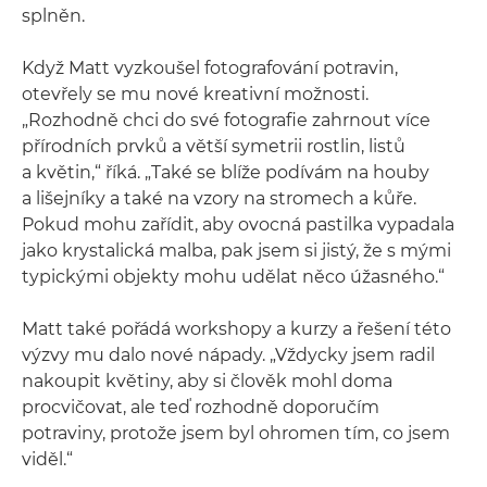
splněn.
Když Matt vyzkoušel fotografování potravin,
otevřely se mu nové kreativní možnosti.
„Rozhodně chci do své fotografie zahrnout více
přírodních prvků a větší symetrii rostlin, listů
a květin,“ říká. „Také se blíže podívám na houby
a lišejníky a také na vzory na stromech a kůře.
Pokud mohu zařídit, aby ovocná pastilka vypadala
jako krystalická malba, pak jsem si jistý, že s mými
typickými objekty mohu udělat něco úžasného.“
Matt také pořádá workshopy a kurzy a řešení této
výzvy mu dalo nové nápady. „Vždycky jsem radil
nakoupit květiny, aby si člověk mohl doma
procvičovat, ale teď rozhodně doporučím
potraviny, protože jsem byl ohromen tím, co jsem
viděl.“