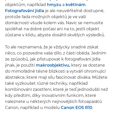
objektům, například
hmyzu
a
květinám
.
Fotografování jídla
je ale neuvěřitelně dostupné,
protože řada možných objektů je ve vaší
domácnosti všude kolem vás. Navíc se nemusíte
spoléhat na dobré počasí ani na to, jestli objekt
zůstane v klidu, abyste dosáhli skvělých výsledků.
To ale neznamená, že je vždycky snadné získat
něco, co pozvedne vaše dílo, z částí oběda. Jedním
ze způsobů, jak přistupovat k fotografování jídla
jinak, je použití
makroobjektivu,
který se dostane
do mimořádně těsné blízkosti a vytváří ohromující
abstrakce, které mají sílu fascinovat diváka. Můžete
také vyzkoušet různé techniky, například
kombinování zaostření, které je teď jednodušší než
kdy předtím, díky inovativním funkcím, které
naleznete u některých nejnovějších fotoaparátů
Canon, například u modelu
Canon EOS R10
.