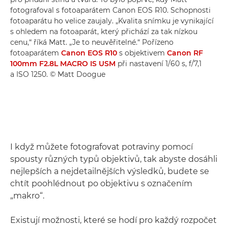
fotografoval s fotoaparátem Canon EOS R10. Schopnosti
fotoaparátu ho velice zaujaly. „Kvalita snímku je vynikající
s ohledem na fotoaparát, který přichází za tak nízkou
cenu,“ říká Matt. „Je to neuvěřitelné.“ Pořízeno
fotoaparátem
Canon EOS R10
s objektivem
Canon RF
100mm F2.8L MACRO IS USM
při nastavení 1/60 s, f/7,1
a ISO 1250. © Matt Doogue
I když můžete fotografovat potraviny pomocí
spousty různých typů objektivů, tak abyste dosáhli
nejlepších a nejdetailnějších výsledků, budete se
chtít poohlédnout po objektivu s označením
„makro“.
Existují možnosti, které se hodí pro každý rozpočet