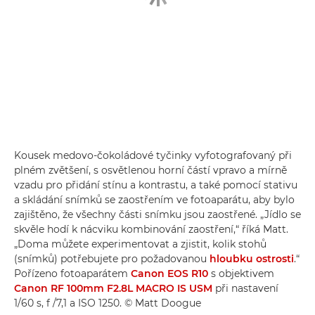
Kousek medovo-čokoládové tyčinky vyfotografovaný při
plném zvětšení, s osvětlenou horní částí vpravo a mírně
vzadu pro přidání stínu a kontrastu, a také pomocí stativu
a skládání snímků se zaostřením ve fotoaparátu, aby bylo
zajištěno, že všechny části snímku jsou zaostřené. „Jídlo se
skvěle hodí k nácviku kombinování zaostření,“ říká Matt.
„Doma můžete experimentovat a zjistit, kolik stohů
(snímků) potřebujete pro požadovanou
hloubku ostrosti
.“
Pořízeno fotoaparátem
Canon EOS R10
s objektivem
Canon RF 100mm F2.8L MACRO IS USM
při nastavení
1/60 s, f /7,1 a ISO 1250. © Matt Doogue