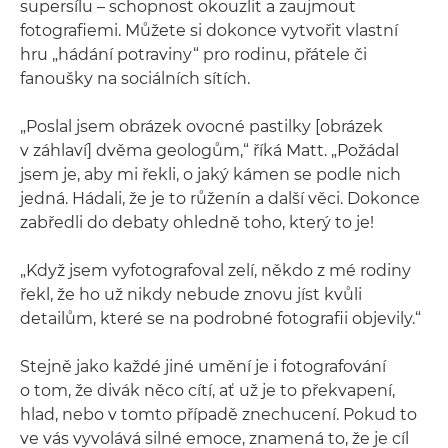
supersílu – schopnost okouzlit a zaujmout
fotografiemi. Můžete si dokonce vytvořit vlastní
hru „hádání potraviny“ pro rodinu, přátele či
fanoušky na sociálních sítích.
„Poslal jsem obrázek ovocné pastilky [obrázek
v záhlaví] dvěma geologům,“ říká Matt. „Požádal
jsem je, aby mi řekli, o jaký kámen se podle nich
jedná. Hádali, že je to růženín a další věci. Dokonce
zabředli do debaty ohledně toho, který to je!
„Když jsem vyfotografoval zelí, někdo z mé rodiny
řekl, že ho už nikdy nebude znovu jíst kvůli
detailům, které se na podrobné fotografii objevily.“
Stejně jako každé jiné umění je i fotografování
o tom, že divák něco cítí, ať už je to překvapení,
hlad, nebo v tomto případě znechucení. Pokud to
ve vás vyvolává silné emoce, znamená to, že je cíl