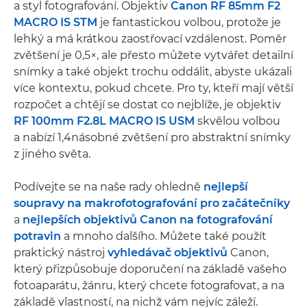
a styl fotografování. Objektiv
Canon RF 85mm F2
MACRO IS STM
je fantastickou volbou, protože je
lehký a má krátkou zaostřovací vzdálenost. Poměr
zvětšení je 0,5×, ale přesto můžete vytvářet detailní
snímky a také objekt trochu oddálit, abyste ukázali
více kontextu, pokud chcete. Pro ty, kteří mají větší
rozpočet a chtějí se dostat co nejblíže, je objektiv
RF 100mm F2.8L MACRO IS USM
skvělou volbou
a nabízí 1,4násobné zvětšení pro abstraktní snímky
z jiného světa.
Podívejte se na naše rady ohledně
nejlepší
soupravy na makrofotografování pro začátečníky
a
nejlepších objektivů Canon na fotografování
potravin
a mnoho dalšího. Můžete také použít
praktický nástroj
vyhledávač objektivů
Canon,
který přizpůsobuje doporučení na základě vašeho
fotoaparátu, žánru, který chcete fotografovat, a na
základě vlastností, na nichž vám nejvíc záleží.