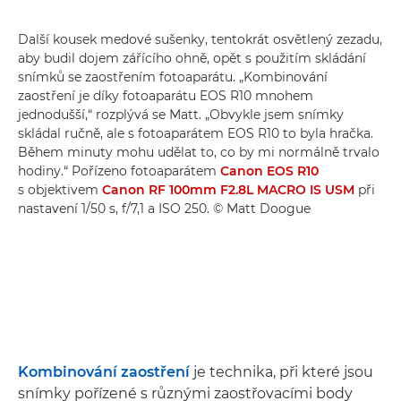
Další kousek medové sušenky, tentokrát osvětlený zezadu,
aby budil dojem zářícího ohně, opět s použitím skládání
snímků se zaostřením fotoaparátu. „Kombinování
zaostření je díky fotoaparátu EOS R10 mnohem
jednodušší,“ rozplývá se Matt. „Obvykle jsem snímky
skládal ručně, ale s fotoaparátem EOS R10 to byla hračka.
Během minuty mohu udělat to, co by mi normálně trvalo
hodiny.“ Pořízeno fotoaparátem
Canon EOS R10
s objektivem
Canon RF 100mm F2.8L MACRO IS USM
při
nastavení 1/50 s, f/7,1 a ISO 250. © Matt Doogue
Kombinování zaostření
je technika, při které jsou
snímky pořízené s různými zaostřovacími body