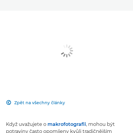
Zpět na všechny články

Když uvažujete o
makrofotografii
, mohou být
potraviny často opomíjeny kvůli tradičnějším