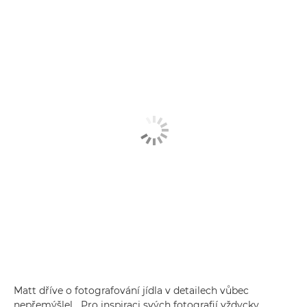
Matt dříve o fotografování jídla v detailech vůbec
nepřemýšlel. „Pro inspiraci svých fotografií vždycky