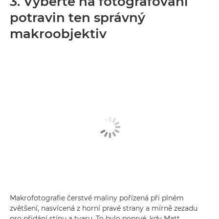
3. Vyberte na fotografování
potravin ten správný
makroobjektiv
Makrofotografie čerstvé maliny pořízená při plném
zvětšení, nasvícená z horní pravé strany a mírně zezadu
pro přidání stínu a tvaru. To bylo poprvé, kdy Matt