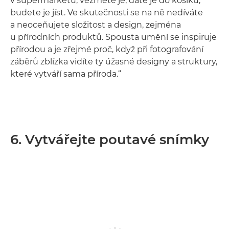
v supermarketu, vezmete je, dáte je do košíku,
budete je jíst. Ve skutečnosti se na ně nedíváte
a neoceňujete složitost a design, zejména
u přírodních produktů. Spousta umění se inspiruje
přírodou a je zřejmé proč, když při fotografování
záběrů zblízka vidíte ty úžasné designy a struktury,
které vytváří sama příroda.“
6. Vytvářejte poutavé snímky