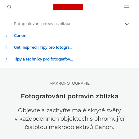
Canon Logo, back to ho
Fotografování potravin zblízka
Přepn
Canon
Get Inspired | Tipy pro fotografování a příručka pro nákup
Tipy a techniky pro fotografování a tisk
MAKROFOTOGRAFIE
Fotografování potravin zblízka
Objevte a zachyťte malé skryté světy
v každodenních objektech s ohromující
čistotou makroobjektivů Canon.