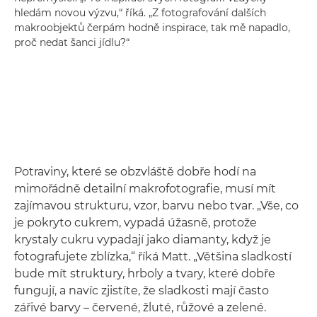
hledám novou výzvu,“ říká. „Z fotografování dalších
makroobjektů čerpám hodně inspirace, tak mě napadlo,
proč nedat šanci jídlu?“
Potraviny, které se obzvláště dobře hodí na
mimořádně detailní makrofotografie, musí mít
zajímavou strukturu, vzor, barvu nebo tvar. „Vše, co
je pokryto cukrem, vypadá úžasně, protože
krystaly cukru vypadají jako diamanty, když je
fotografujete zblízka,“ říká Matt. „Většina sladkostí
bude mít struktury, hrboly a tvary, které dobře
fungují, a navíc zjistíte, že sladkosti mají často
zářivé barvy – červené, žluté, růžové a zelené.