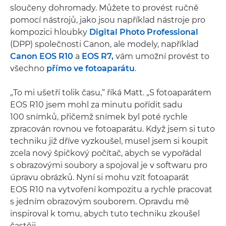
sloučeny dohromady. Můžete to provést ručně
pomocí nástrojů, jako jsou například nástroje pro
kompozici hloubky
Digital Photo Professional
(DPP) společnosti Canon, ale modely, například
Canon EOS R10
a
EOS R7,
vám umožní provést to
všechno
přímo ve fotoaparátu
.
„To mi ušetří tolik času,“ říká Matt. „S fotoaparátem
EOS R10 jsem mohl za minutu pořídit sadu
100 snímků, přičemž snímek byl poté rychle
zpracován rovnou ve fotoaparátu. Když jsem si tuto
techniku již dříve vyzkoušel, musel jsem si koupit
zcela nový špičkový počítač, abych se vypořádal
s obrazovými soubory a spojoval je v softwaru pro
úpravu obrázků. Nyní si mohu vzít fotoaparát
EOS R10 na vytvoření kompozitu a rychle pracovat
s jedním obrazovým souborem. Opravdu mě
inspiroval k tomu, abych tuto techniku zkoušel
častěji.