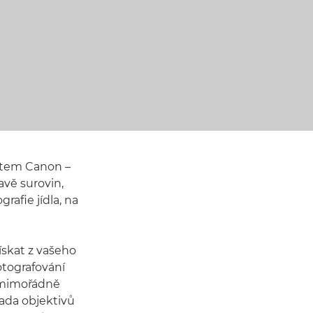
rátem Canon –
avě surovin,
grafie jídla, na
ískat z vašeho
otografování
í mimořádně
ada objektivů