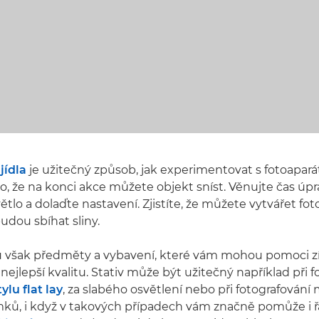
jídla
je užitečný způsob, jak experimentovat s fotoapa
to, že na konci akce můžete objekt sníst. Věnujte čas úpr
větlo a dolaďte nastavení. Zjistíte, že můžete vytvářet foto
udou sbíhat sliny.
ou však předměty a vybavení, které vám mohou pomoci z
nejlepší kvalitu. Stativ může být užitečný například při f
tylu flat lay
, za slabého osvětlení nebo při fotografován
mků, i když v takových případech vám značně pomůže i ř