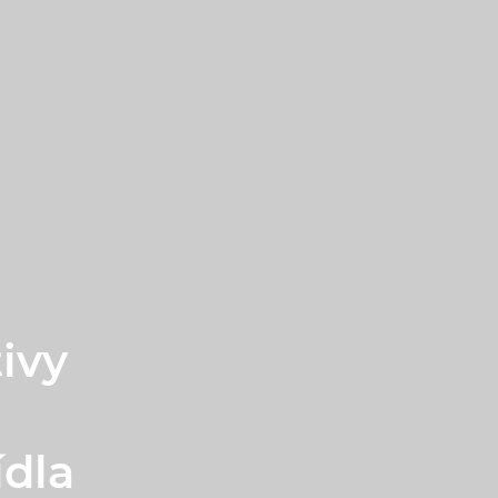
ivy
ídla