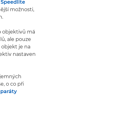
Speedlite
ější možnosti,
h.
ho objektivů má
lů, ale pouze
objekt je na
jektiv nastaven
a jemných
e, o co při
aparáty