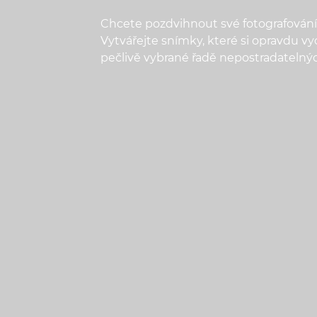
Chcete pozdvihnout své fotografován
Vytvářejte snímky, které si opravdu v
pečlivě vybrané řadě nepostradatelný