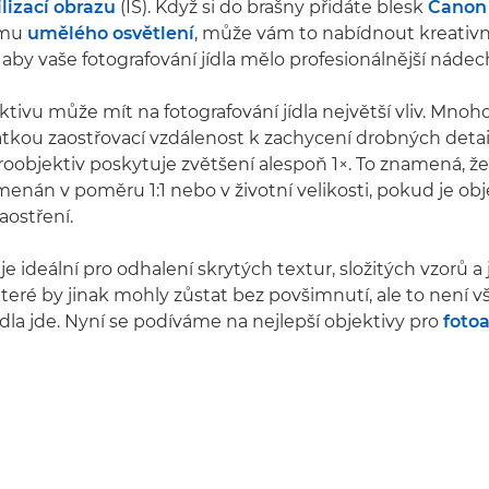
ilizací obrazu
(IS). Když si do brašny přidáte blesk
Canon 
rmu
umělého osvětlení
, může vám to nabídnout kreativn
aby vaše fotografování jídla mělo profesionálnější nádec
ktivu může mít na fotografování jídla největší vliv. Mno
tkou zaostřovací vzdálenost k zachycení drobných detai
objektiv poskytuje zvětšení alespoň 1×. To znamená, že 
enán v poměru 1:1 nebo v životní velikosti, pokud je ob
aostření.
je ideální pro odhalení skrytých textur, složitých vzorů 
 které by jinak mohly zůstat bez povšimnutí, ale to není vš
ídla jde. Nyní se podíváme na nejlepší objektivy pro
foto