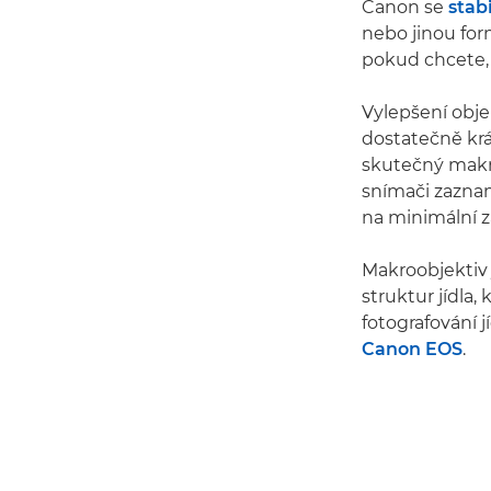
Canon se
stab
nebo jinou fo
pokud chcete, 
Vylepšení obje
dostatečně krá
skutečný makro
snímači zaznam
na minimální z
Makroobjektiv 
struktur jídla,
fotografování j
Canon EOS
.