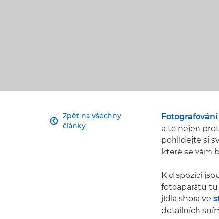
Zpět na všechny
Fotografování 

články
a to nejen pro
pohlídejte si s
které se vám b
K dispozici js
fotoaparátu tu 
jídla shora ve
s
detailních sní