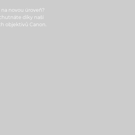
í na novou úroveň?
ychutnáte díky naší
ch objektivů Canon.