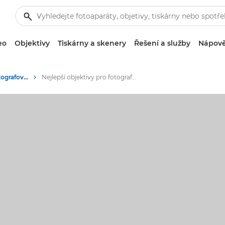
eo
Objektivy
Tiskárny a skenery
Řešení a služby
Nápově
Tipy a techniky pro fotografování a tisk
Nejlepší objektivy pro fotografování jídla