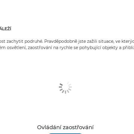
ÁLEŽÍ
st zachytit podruhé. Pravděpodobně jste zažili situace, ve kter
abém osvětlení, zaostřování na rychle se pohybující objekty a přib
Ovládání zaostřování