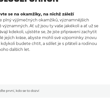
avte se na okamžiky, na nichž záleží
 je plný výjimečných okamžiků, významnějších
 významných. Ať už jsou ty vaše jakékoli a ať už se
vají kdekoli, ujistěte se, že jste připraveni zachytit
elé jejich kráse, abyste mohli své vzpomínky znovu
, kdykoli budete chtít, a sdílet je s přáteli a rodinou
ho dalších let.
te první, kdo se to dozví