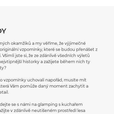
DY
ečných okamžiků a my věříme, že výjimečné
 originální vzpomínky, které se budou přenášet z
 Všimli jste si, že ze zdánlivě všedních výletů
nejvtipnější historky a zažijete během nich ty
ty?
yto vzpomínky uchovali napořád, musíte mít
 která Vám pomůže daný moment zachytit a
ail.
vydejte se s námi na glamping s kuchařem
ijte v zdánlivě neutišeném prostředí lesa