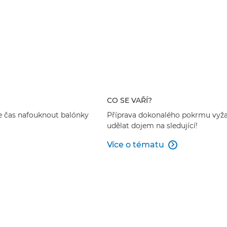
CO SE VAŘÍ?
 Je čas nafouknout balónky
Příprava dokonalého pokrmu vyžad
udělat dojem na sledující!
Více o tématu
