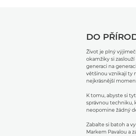
DO PŘÍRO
Život je plný výjim
okamžiky si zaslouží
generaci na generaci.
většinou vznikají ty 
nejkrásnější momen
K tomu, abyste si t
správnou techniku,
neopomine žádný det
Zabalte si batoh a 
Markem Pavalou a zaž