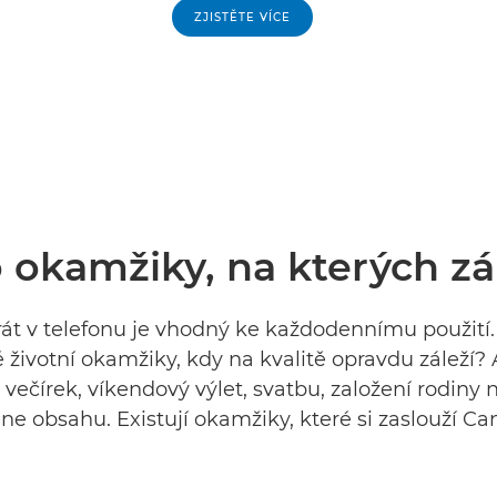
ZJISTĚTE VÍCE
 okamžiky, na kterých zá
át v telefonu je vhodný ke každodennímu použití. 
 životní okamžiky, kdy na kvalitě opravdu záleží? A
večírek, víkendový výlet, svatbu, založení rodiny
ine obsahu. Existují okamžiky, které si zaslouží Ca