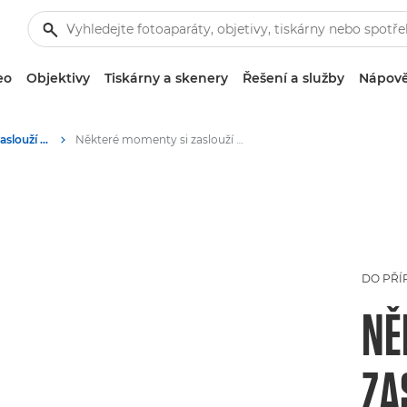
eo
Objektivy
Tiskárny a skenery
Řešení a služby
Nápově
Některé momenty si zaslouží Canon
Některé momenty si zaslouží Canon
DO PŘÍ
NĚ
ZA