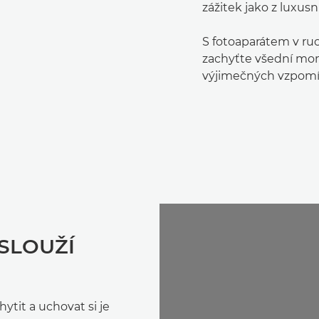
zážitek jako z luxusn
S fotoaparátem v ruc
zachyťte všední mo
výjimečných vzpomí
SLOUŽÍ
tit a uchovat si je