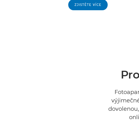
ZJISTĚTE VÍCE
Pro
Fotoapar
výjimečné
dovolenou, 
onl