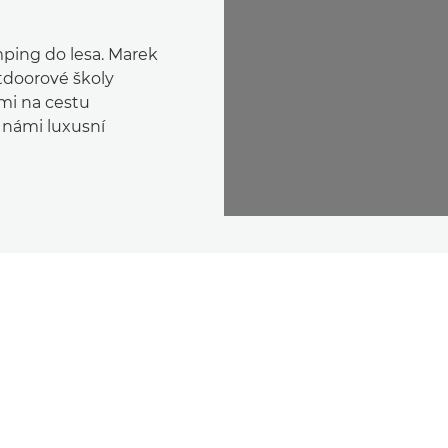
mping do lesa. Marek
utdoorové školy
ámi na cestu
 námi luxusní