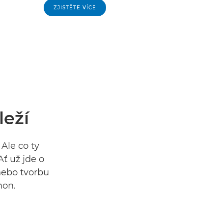
ZJISTĚTE VÍCE
leží
Ale co ty
ť už jde o
 nebo tvorbu
non.