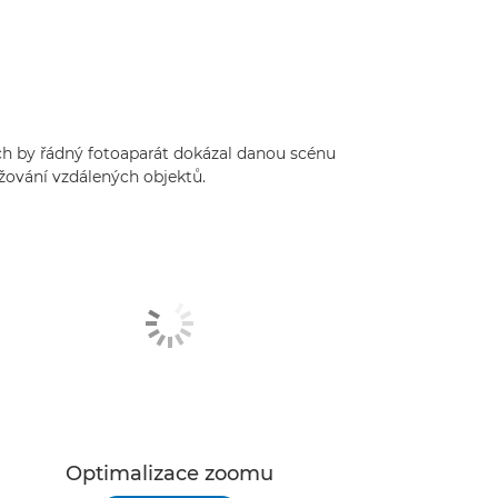
ých by řádný fotoaparát dokázal danou scénu
ližování vzdálených objektů.
Optimalizace zoomu