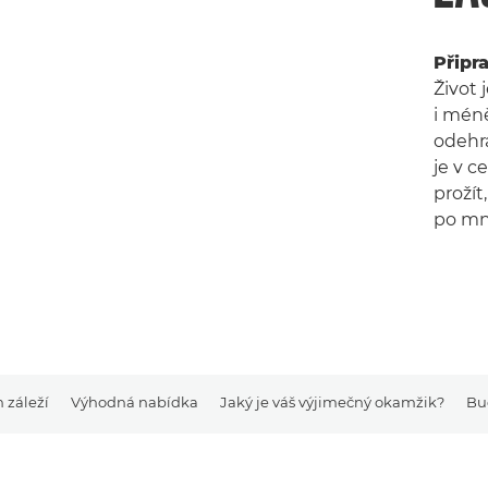
Připr
Život
i méně
odehrá
je v c
prožít
po mno
 záleží
Výhodná nabídka
Jaký je váš výjimečný okamžik?
Buď