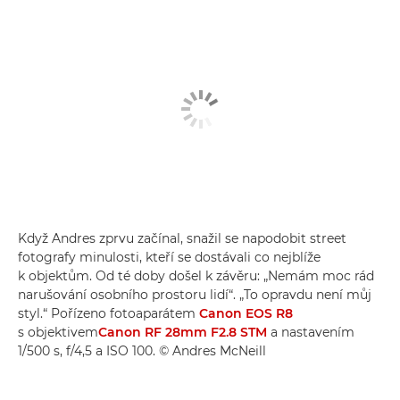
Když Andres zprvu začínal, snažil se napodobit street
fotografy minulosti, kteří se dostávali co nejblíže
k objektům. Od té doby došel k závěru: „Nemám moc rád
narušování osobního prostoru lidí“. „To opravdu není můj
styl.“ Pořízeno fotoaparátem
Canon EOS R8
s objektivem
Canon RF 28mm F2.8 STM
a nastavením
1/500 s, f/4,5 a ISO 100. © Andres McNeill