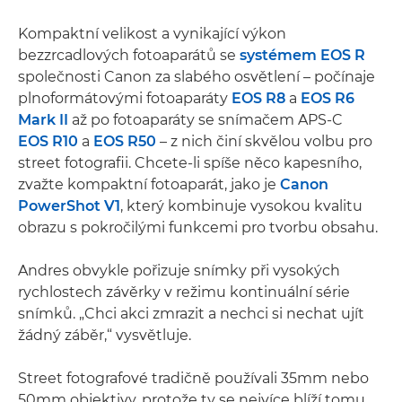
Kompaktní velikost a vynikající výkon
bezzrcadlových fotoaparátů se
systémem EOS R
společnosti Canon za slabého osvětlení – počínaje
plnoformátovými fotoaparáty
EOS R8
a
EOS R6
Mark II
až po fotoaparáty se snímačem APS-C
EOS R10
a
EOS R50
– z nich činí skvělou volbu pro
street fotografii. Chcete-li spíše něco kapesního,
zvažte kompaktní fotoaparát, jako je
Canon
PowerShot V1
, který kombinuje vysokou kvalitu
obrazu s pokročilými funkcemi pro tvorbu obsahu.
Andres obvykle pořizuje snímky při vysokých
rychlostech závěrky v režimu kontinuální série
snímků. „Chci akci zmrazit a nechci si nechat ujít
žádný záběr,“ vysvětluje.
Street fotografové tradičně používali 35mm nebo
50mm objektivy, protože ty se nejvíce blíží tomu,