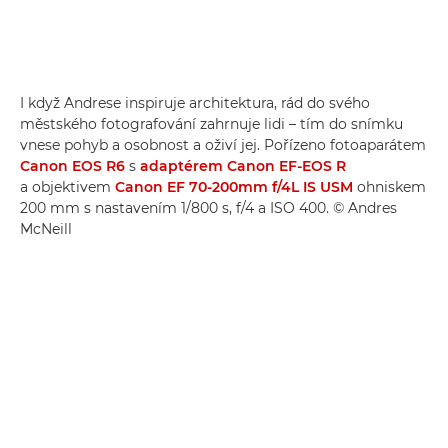
I když Andrese inspiruje architektura, rád do svého
městského fotografování zahrnuje lidi – tím do snímku
vnese pohyb a osobnost a oživí jej. Pořízeno fotoaparátem
Canon EOS R6
s
adaptérem Canon EF-EOS R
a objektivem
Canon EF 70-200mm f/4L IS USM
ohniskem
200 mm s nastavením 1/800 s, f/4 a ISO 400. © Andres
McNeill