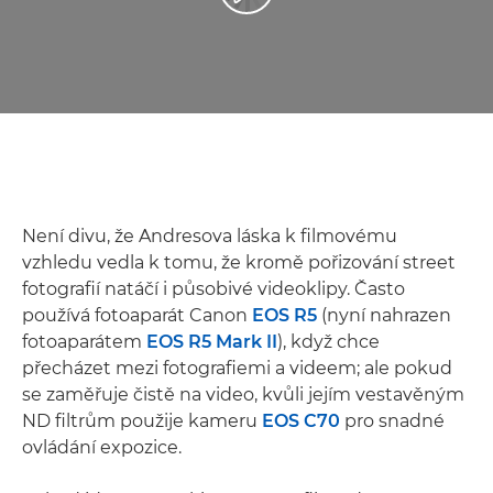
Není divu, že Andresova láska k filmovému
vzhledu vedla k tomu, že kromě pořizování street
fotografií natáčí i působivé videoklipy. Často
používá fotoaparát Canon
EOS R5
(nyní nahrazen
fotoaparátem
EOS R5 Mark II
), když chce
přecházet mezi fotografiemi a videem; ale pokud
se zaměřuje čistě na video, kvůli jejím vestavěným
ND filtrům použije kameru
EOS C70
pro snadné
ovládání expozice.