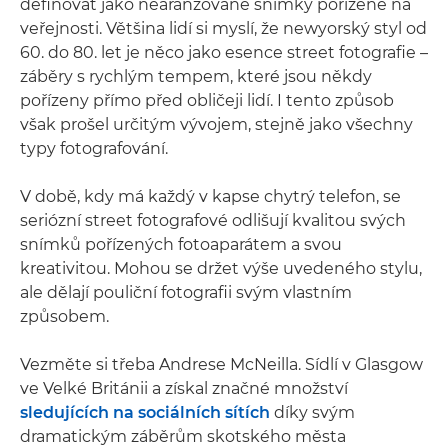
definovat jako nearanžované snímky pořízené na
veřejnosti. Většina lidí si myslí, že newyorský styl od
60. do 80. let je něco jako esence street fotografie –
záběry s rychlým tempem, které jsou někdy
pořízeny přímo před obličeji lidí. I tento způsob
však prošel určitým vývojem, stejně jako všechny
typy fotografování.
V době, kdy má každý v kapse chytrý telefon, se
seriózní street fotografové odlišují kvalitou svých
snímků pořízených fotoaparátem a svou
kreativitou. Mohou se držet výše uvedeného stylu,
ale dělají pouliční fotografii svým vlastním
způsobem.
Vezměte si třeba Andrese McNeilla. Sídlí v Glasgow
ve Velké Británii a získal značné množství
sledujících na sociálních sítích
díky svým
dramatickým záběrům skotského města