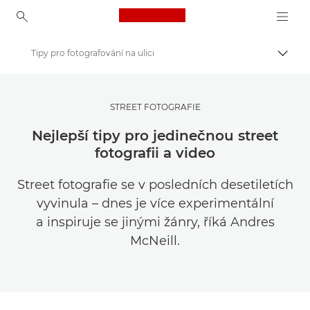
Canon Logo, back to ho
Tipy pro fotografování na ulici
Přepn
Canon
Get Inspired | Tipy pro fotografování a příručka pro nákup
STREET FOTOGRAFIE
Tipy a techniky pro fotografování a tisk
Nejlepší tipy pro jedinečnou street
fotografii a video
Street fotografie se v posledních desetiletích
vyvinula – dnes je více experimentální
a inspiruje se jinými žánry, říká Andres
McNeill.