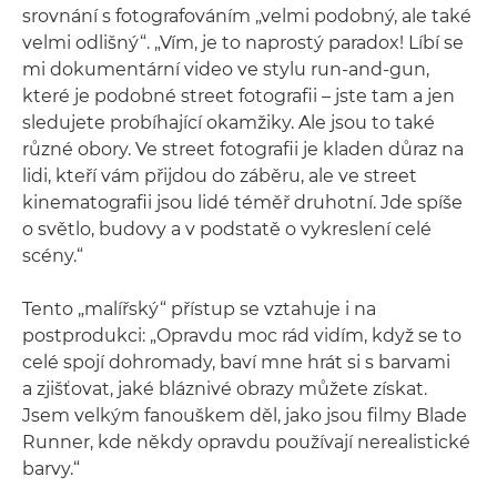
srovnání s fotografováním „velmi podobný, ale také
velmi odlišný“. „Vím, je to naprostý paradox! Líbí se
mi dokumentární video ve stylu run-and-gun,
které je podobné street fotografii – jste tam a jen
sledujete probíhající okamžiky. Ale jsou to také
různé obory. Ve street fotografii je kladen důraz na
lidi, kteří vám přijdou do záběru, ale ve street
kinematografii jsou lidé téměř druhotní. Jde spíše
o světlo, budovy a v podstatě o vykreslení celé
scény.“
Tento „malířský“ přístup se vztahuje i na
postprodukci: „Opravdu moc rád vidím, když se to
celé spojí dohromady, baví mne hrát si s barvami
a zjišťovat, jaké bláznivé obrazy můžete získat.
Jsem velkým fanouškem děl, jako jsou filmy Blade
Runner, kde někdy opravdu používají nerealistické
barvy.“