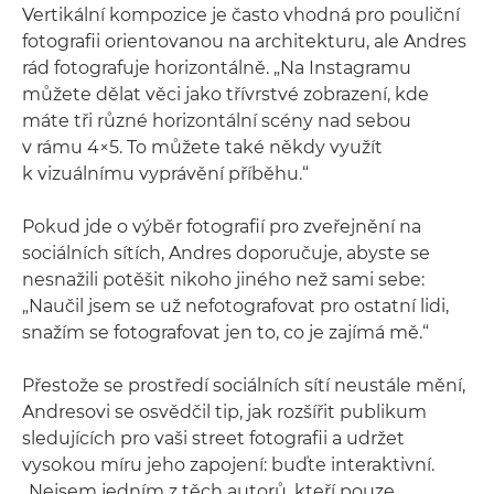
Vertikální kompozice je často vhodná pro pouliční
fotografii orientovanou na architekturu, ale Andres
rád fotografuje horizontálně. „Na Instagramu
můžete dělat věci jako třívrstvé zobrazení, kde
máte tři různé horizontální scény nad sebou
v rámu 4×5. To můžete také někdy využít
k vizuálnímu vyprávění příběhu.“
Pokud jde o výběr fotografií pro zveřejnění na
sociálních sítích, Andres doporučuje, abyste se
nesnažili potěšit nikoho jiného než sami sebe:
„Naučil jsem se už nefotografovat pro ostatní lidi,
snažím se fotografovat jen to, co je zajímá mě.“
Přestože se prostředí sociálních sítí neustále mění,
Andresovi se osvědčil tip, jak rozšířit publikum
sledujících pro vaši street fotografii a udržet
vysokou míru jeho zapojení: buďte interaktivní.
„Nejsem jedním z těch autorů, kteří pouze