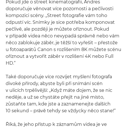
Pokud jde o street kinematografii, Andres
doporučuje věnovat více pozornosti a pečlivosti
kompozici scény. „Street fotografie vám toho
odpustí víc. Snímky je sice potřeba komponovat
pečlivě, ale později je můžete oříznout. Pokud
v případě videa něco nevypadá správně nebo vám
něco zablokuje záběr, je těžší to vyřešit – přestože
u fotoaparátů Canon s rozlišením 8K můžete scénu
oříznout a vytvořit záběr v rozlišení 4K nebo Full
HD.“
Také doporučuje více rozvíjet myšlení fotografa
divoké přírody, abyste byli při snímání scén
v ulicích trpělivější: „Když máte dojem, že se nic
neděje, a už se chystáte přejít na jiné místo,
zůstaňte tam, kde jste a zaznamenejte dalších
10 sekund – právě tehdy se vždycky něco stane!“
Říká, že jeho přístup k záznamům videa je ve