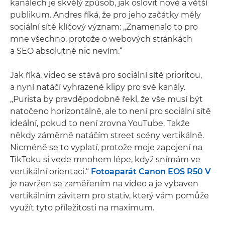
kanálech je skvělý způsob, jak oslovit nové a větší
publikum. Andres říká, že pro jeho začátky měly
sociální sítě klíčový význam: „Znamenalo to pro
mne všechno, protože o webových stránkách
a SEO absolutně nic nevím.“
Jak říká, video se stává pro sociální sítě prioritou,
a nyní natáčí vyhrazené klipy pro své kanály.
„Purista by pravděpodobně řekl, že vše musí být
natočeno horizontálně, ale to není pro sociální sítě
ideální, pokud to není zrovna YouTube. Takže
někdy záměrně natáčím street scény vertikálně.
Nicméně se to vyplatí, protože moje zapojení na
TikToku si vede mnohem lépe, když snímám ve
vertikální orientaci.“
Fotoaparát Canon EOS R50 V
je navržen se zaměřením na video a je vybaven
vertikálním závitem pro stativ, který vám pomůže
využít tyto příležitosti na maximum.