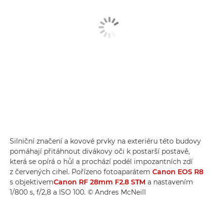
Silniční značení a kovové prvky na exteriéru této budovy
pomáhají přitáhnout divákovy oči k postarší postavě,
která se opírá o hůl a prochází podél impozantních zdí
z červených cihel. Pořízeno fotoaparátem
Canon EOS R8
s objektivem
Canon RF 28mm F2.8 STM
a nastavením
1/800 s, f/2,8 a ISO 100. © Andres McNeill