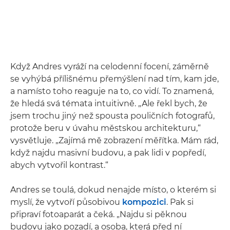
Když Andres vyráží na celodenní focení, záměrně
se vyhýbá přílišnému přemýšlení nad tím, kam jde,
a namísto toho reaguje na to, co vidí. To znamená,
že hledá svá témata intuitivně. „Ale řekl bych, že
jsem trochu jiný než spousta pouličních fotografů,
protože beru v úvahu městskou architekturu,“
vysvětluje. „Zajímá mě zobrazení měřítka. Mám rád,
když najdu masivní budovu, a pak lidi v popředí,
abych vytvořil kontrast.“
Andres se toulá, dokud nenajde místo, o kterém si
myslí, že vytvoří působivou
kompozici
. Pak si
připraví fotoaparát a čeká. „Najdu si pěknou
budovu jako pozadí, a osoba, která před ní