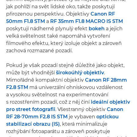
jak pohlíží na svět lidské oko, takže poskytují
přirozenou perspektivu. Objektivy
Canon RF
50mm F1.8 STM
a
RF 35mm F1.8 MACRO IS STM
poskytují nádherně plynulý efekt
bokeh
a jejich
velká světelnost také napomáhá vytvoření
filmového efektu, který izoluje objekt a zároveň
zachová rozmazané pozadí.
Pokud je však pozadí stejně důležité jako objekt,
může být vhodnější
širokoúhlý objektiv
.
Mimořádně kompaktní objektiv
Canon RF 28mm
F2.8 STM
má univerzální ohniskovou vzdálenost
a vysokou světelnost na experimentování
s rozostřením pozadí, což z něj činí
ideální objektiv
pro street fotografii
. Všestranný objektiv
Canon
RF 28-70mm F2.8 IS STM
je vybaven
optickou
stabilizací obrazu (IS)
, která minimalizuje
rozhýbání fotoaparátu a zároveň poskytuje