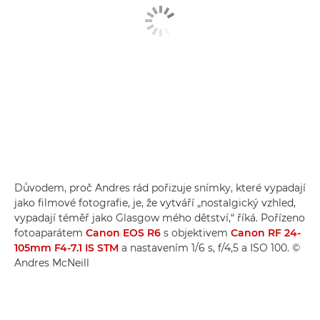
Důvodem, proč Andres rád pořizuje snímky, které vypadají
jako filmové fotografie, je, že vytváří „nostalgický vzhled,
vypadají téměř jako Glasgow mého dětství,“ říká. Pořízeno
fotoaparátem
Canon EOS R6
s objektivem
Canon RF 24-
105mm F4-7.1 IS STM
a nastavením 1/6 s, f/4,5 a ISO 100. ©
Andres McNeill