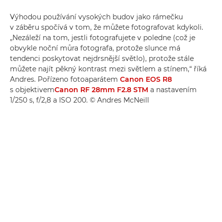
Výhodou používání vysokých budov jako rámečku
v záběru spočívá v tom, že můžete fotografovat kdykoli.
„Nezáleží na tom, jestli fotografujete v poledne (což je
obvykle noční můra fotografa, protože slunce má
tendenci poskytovat nejdrsnější světlo), protože stále
můžete najít pěkný kontrast mezi světlem a stínem,“ říká
Andres. Pořízeno fotoaparátem
Canon EOS R8
s objektivem
Canon RF 28mm F2.8 STM
a nastavením
1/250 s, f/2,8 a ISO 200. © Andres McNeill