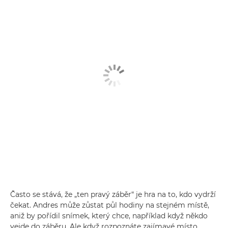
Často se stává, že „ten pravý záběr“ je hra na to, kdo vydrží
čekat. Andres může zůstat půl hodiny na stejném místě,
aniž by pořídil snímek, který chce, například když někdo
vejde do záběru. Ale když rozpoznáte zajímavé místo,