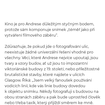
Kino je pro Andrese důležitým styčným bodem,
protože sám komponuje snímek „téměř jako při
vytváření filmového záběru“.
Zdůrazňuje, že pokud jde o fotografování ulic,
neexistuje žádné univerzální řešení vhodné pro
všechny. Věci, které Andrese nejvíce upoutají, jsou
tvary a vzory budov, ať už jsou to impozantní
viktoriánské budovy z 19. století, nebo příležitostné
brutalistické stavby, které najdete v ulicích
Glasgow. Říká: „Jsem velký fanoušek používání
vodicích linií, kde vás linie budovy dovedou
k objektu snímku. Někdy fotografuji s budovou na
obou stranách záběru a pak bude uprostřed člověk
nebo třeba taxík, který přijíždí směrem ke mně.